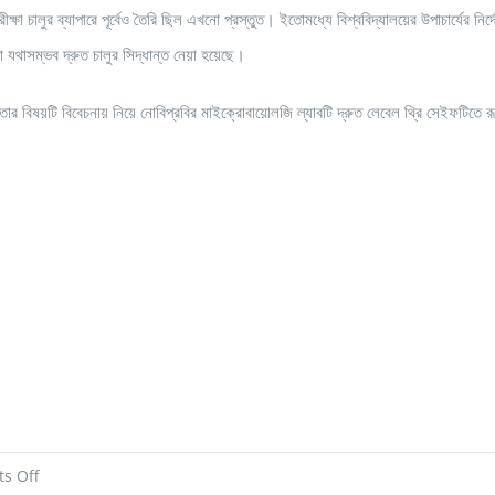
ীক্ষা চালুর ব্যাপারে পূর্বেও তৈরি ছিল এখনো প্রস্তুত। ইতোমধ্যে বিশ্ববিদ্যালয়ের উপাচার্যের 
া যথাসম্ভব দ্রুত চালুর সিদ্ধান্ত নেয়া হয়েছে।
কতার বিষয়টি বিবেচনায় নিয়ে নোবিপ্রবির মাইক্রোবায়োলজি ল্যাবটি দ্রুত লেবেল থ্রি সেইফটিতে র
on
s Off