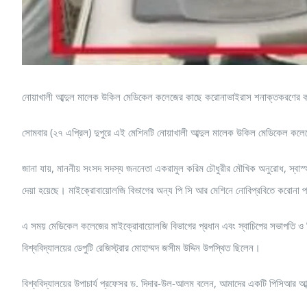
নোয়াখালী আব্দুল মালেক উকিল মেডিকেল কলেজের কাছে করোনাভাইরাস শনাক্তকরণের কাজে ব
সোমবার (২৭ এপ্রিল) দুপুরে এই মেশিনটি নোয়াখালী আব্দুল মালেক উকিল মেডিকেল কলে
জানা যায়, মাননীয় সংসদ সদস্য জননেতা একরামুল করিম চৌধুরীর মৌখিক অনুরোধ, স্বাস
দেয়া হয়েছে। মাইক্রোবায়োলজি বিভাগের অন্য পি সি আর মেশিনে নোবিপ্রবিতে করোনা পর
এ সময় মেডিকেল কলেজের মাইক্রোবায়োলজি বিভাগের প্রধান এবং স্বাচিপের সভাপতি ও কিড
বিশ্ববিদ্যালয়ের ডেপুটি রেজিস্ট্রার মোহাম্মদ জসীম উদ্দিন উপস্থিত ছিলেন।
বিশ্ববিদ্যালয়ের উপাচার্য প্রফেসর ড. দিদার-উল-আলম বলেন, আমাদের একটি পিসিআর আব