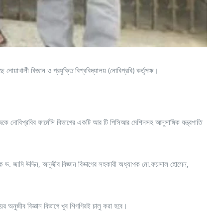
ালী বিজ্ঞান ও প্রযুক্তি বিশ্ববিদ্যালয় (নোবিপ্রবি) কর্তৃপক্ষ।
োবিপ্রবির ফার্মেসি বিভাগের একটি আর টি পিসিআর মেশিনসহ আনুসাঙ্গিক যন্ত্রপাতি
ক ড. জামি উদ্দিন, অনুজীব বিজ্ঞান বিভাগের সহকারী অধ্যাপক মো.ফয়সাল হোসেন,
 অনুজীব বিজ্ঞান বিভাগে খুব শিগগিরই চালু করা হবে।