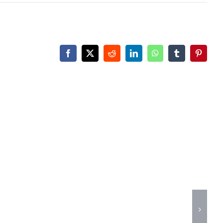
Facebook
X
Reddit
LinkedIn
WhatsApp
Tumblr
Pinteres