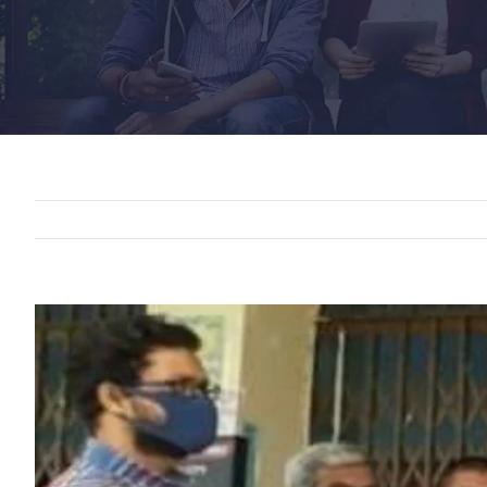
View
Larger
Image