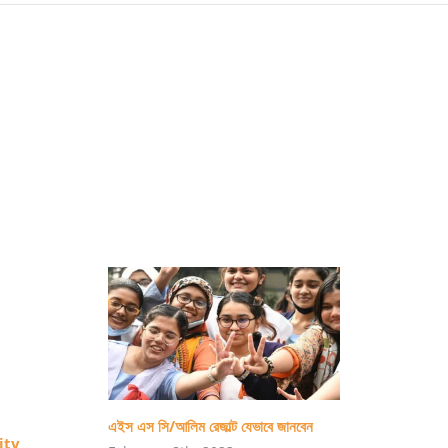
নোবিপ্রবি
থেকে
করোনা
পরীক্ষার
মেশিন
নোয়াখালী
মেডিকেল
কলেজের
কাছে
হস্তান্তর
এইস এস সি/আলিম রেজাল্ট যেভাবে জানবেন
ity