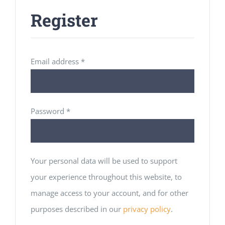
Register
Required
Email address
*
Required
Password
*
Your personal data will be used to support
your experience throughout this website, to
manage access to your account, and for other
purposes described in our
privacy policy
.