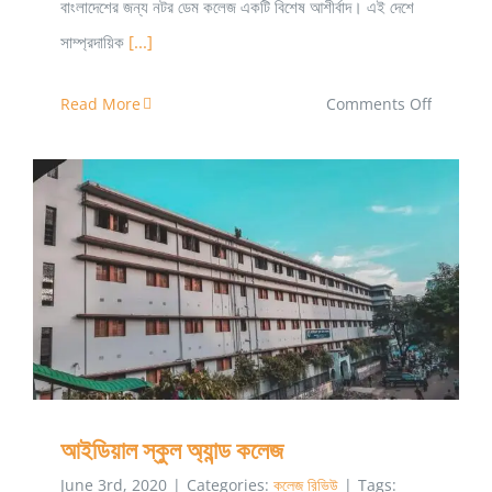
বাংলাদেশের জন্য নটর ডেম কলেজ একটি বিশেষ আশীর্বাদ। এই দেশে
সাম্প্রদায়িক
[...]
on
Read More
Comments Off
নটর
ডেম
কলেজ
আইডিয়াল স্কুল অ্যান্ড কলেজ
আইডিয়াল স্কুল অ্যান্ড কলেজ
June 3rd, 2020
|
Categories:
কলেজ রিভিউ
|
Tags: