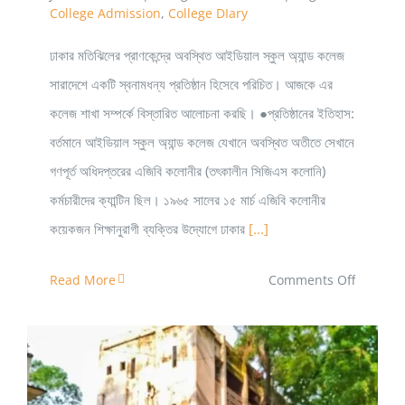
College Admission
,
College DIary
ঢাকার মতিঝিলের প্রাণকেন্দ্রে অবস্থিত আইডিয়াল স্কুল অ্যান্ড কলেজ
সারাদেশে একটি স্বনামধন্য প্রতিষ্ঠান হিসেবে পরিচিত। আজকে এর
কলেজ শাখা সম্পর্কে বিস্তারিত আলোচনা করছি। ●প্রতিষ্ঠানের ইতিহাস:
বর্তমানে আইডিয়াল স্কুল অ্যান্ড কলেজ যেখানে অবস্থিত অতীতে সেখানে
গণপূর্ত অধিদপ্তরের এজিবি কলোনীর (তৎকালীন সিজিএস কলোনি)
কর্মচারীদের ক্যান্টিন ছিল। ১৯৬৫ সালের ১৫ মার্চ এজিবি কলোনীর
কয়েকজন শিক্ষানুরাগী ব্যক্তির উদ্যোগে ঢাকার
[...]
on
Read More
Comments Off
আইডিয়াল
স্কুল
অ্যান্ড
কলেজ