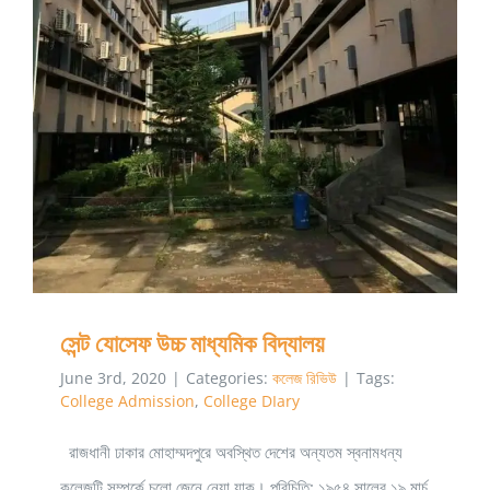
সেন্ট যোসেফ উচ্চ মাধ্যমিক বিদ্যালয়
সেন্ট যোসেফ উচ্চ মাধ্যমিক বিদ্যালয়
June 3rd, 2020
|
Categories:
কলেজ রিভিউ
|
Tags:
College Admission
,
College DIary
রাজধানী ঢাকার মোহাম্মদপুরে অবস্থিত দেশের অন্যতম স্বনামধন্য
কলেজটি সম্পর্কে চলো জেনে নেয়া যাক। পরিচিতি: ১৯৫৪ সালের ১৯ মার্চ