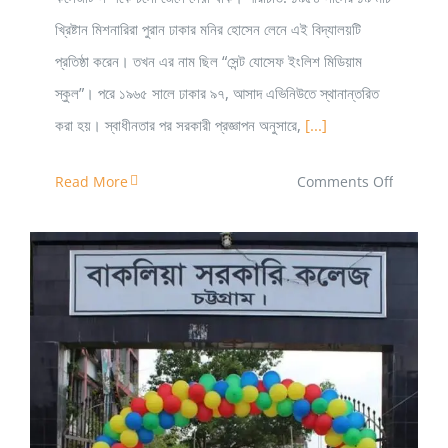
খ্রিষ্টান মিশনারিরা পুরান ঢাকার মনির হোসেন লেনে এই বিদ্যালয়টি
প্রতিষ্ঠা করেন। তখন এর নাম ছিল “সেন্ট যোসেফ ইংলিশ মিডিয়াম
স্কুল”। পরে ১৯৬৫ সালে ঢাকার ৯৭, আসাদ এভিনিউতে স্থানান্তরিত
করা হয়। স্বাধীনতার পর সরকারী প্রজ্ঞাপন অনুসারে,
[...]
on
Read More
Comments Off
সেন্ট
যোসেফ
উচ্চ
মাধ্যমিক
বিদ্যালয়