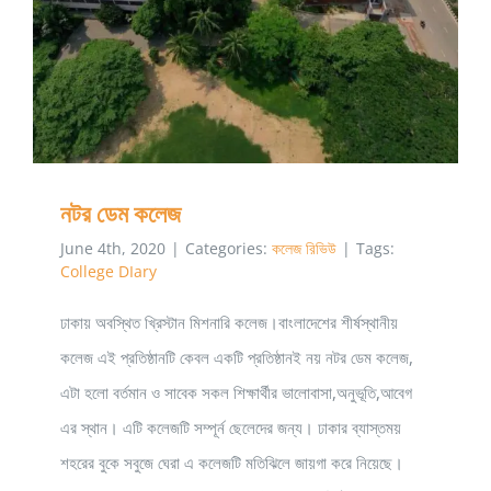
নটর ডেম কলেজ
June 4th, 2020
|
Categories:
কলেজ রিভিউ
|
Tags:
College DIary
ঢাকায় অবস্থিত খ্রিস্টান মিশনারি কলেজ।বাংলাদেশের শীর্ষস্থানীয়
কলেজ এই প্রতিষ্ঠানটি কেবল একটি প্রতিষ্ঠানই নয় নটর ডেম কলেজ,
এটা হলো বর্তমান ও সাবেক সকল শিক্ষার্থীর ভালোবাসা,অনুভূতি,আবেগ
এর স্থান। এটি কলেজটি সম্পূর্ন ছেলেদের জন্য। ঢাকার ব্যাস্তময়
শহরের বুকে সবুজে ঘেরা এ কলেজটি মতিঝিলে জায়গা করে নিয়েছে।