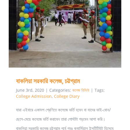
বাকলিয়া সরকারি কলেজ, চট্টগ্রাম
বাকলিয়া সরকারি কলেজ, চট্টগ্রাম
June 3rd, 2020
|
Categories:
কলেজ রিভিউ
|
Tags:
College Admission
,
College DIary
যারা এইবারে একাদশ শ্রেণিতে কলেজে ভর্তি হবেন বা যাদের ভাই-বোন/
ছেলে-মেয়ে কলেজে ভর্তি করাবেন তারা পোস্টটা পড়বেন আশা করি।
বাকলিয়া সরকারি কলেজ চট্টগ্রাম পূর্বে গভঃ কমার্সিয়াল ইন্সটিটিউট হিসেবে