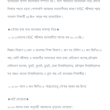
ব্যবহারিক ক্লাস ভালোভাবে সম্পন্ন হয়। ফলে পরবর্তীতে ব্যবহারিক নিয়ে কোনো
বিপাকে পডতে হয়না।পাশাপাশি স্যারদের সহযোগীতার কারণে HSC পরীক্ষায় প্রায়
শতভাগ শিক্ষার্থী ৯৫%+ নম্বর পায় ব্যবহারিকে।
★এইবার কথা বলব কলেজের সাফল্য নিয়ে★
→২০১৯সালের HSC পরীক্ষায় কলেজটিতে পাশের হার ৯০.৩২%।
বিজ্ঞান বিভাগে ৫১জন ও ব্যবসায় শিক্ষা বিভাগে ১ জন সব টোটাল ৫২ জন জিপিএ-৫
পায়।ভর্তি পরীক্ষায় ও অভাবনীয় সাফল্যের সাথে ঢাকা মেডিকেল কলেজ,চট্টগ্রাম
মেডিকেল কলেজ, বুয়েট, কুয়েট, চুয়েট, ঢাকা বিশ্ববিদ্যালয়, চট্টগ্রাম বিশ্ববিদ্যালয়
সহ আরও অনেক বিশ্ববিদ্যালয় এ চান্স পায় এই কলেজের শিক্ষার্থীরা।
→২০১৮ সালে ৩ জন জিপিএ-৫ পায়(যেহেতু এইবার প্রথম বার ছিল)
★ভর্তি যোগ্যতা★
২০১৯ সালের তথ্য অনুযায়ী আবেদনের নূন্যতম যোগ্যতা :