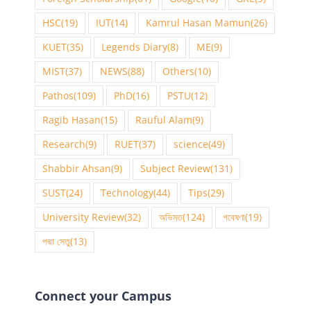
HSC
(19)
IUT
(14)
Kamrul Hasan Mamun
(26)
KUET
(35)
Legends Diary
(8)
ME
(9)
MIST
(37)
NEWS
(88)
Others
(10)
Pathos
(109)
PhD
(16)
PSTU
(12)
Ragib Hasan
(15)
Rauful Alam
(9)
Research
(9)
RUET
(37)
science
(49)
Shabbir Ahsan
(9)
Subject Review
(131)
SUST
(24)
Technology
(44)
Tips
(29)
University Review
(32)
অভিমত
(124)
গবেষণা
(19)
পদ্মা সেতু
(13)
Connect your Campus