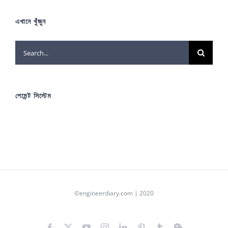
এখানে খুঁজুন
Search
for:
পেমেন্ট সিস্টেম
©engineerdiary.com | 2020
Facebook
X
YouTube
Instagram
LinkedIn
Pinterest
Tumblr
Blogger