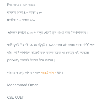
বিজ্ঞান:৫.০০ আসন:৩০০
ব্যবসায় শিক্ষা:৪.০ আসন:৫১০
মানবিক:৩.০ আসন:২৫০
★বিজ্ঞান বিভাগে ১১৩০+ নম্বর পেলেই চান্স পাওয়া যাবে ইনশাআল্লাহ।
আমি চুয়েট,সিএসই ১৯ এর স্টুডেন্ট। ২০১৯ সালে এই কলেজ থেকে HSC পাশ
করি।আমি আপনাকে সাজেস্ট করব কলেজ চয়েজ এর ক্ষেত্রে এই কলেজের
priority অবশ্যই উপরের দিকে রাখবেন।
আর কোন তথ্য জানার থাকলে
কমেন্টে জানান
😀।
Mohammad Oman
CSE, CUET