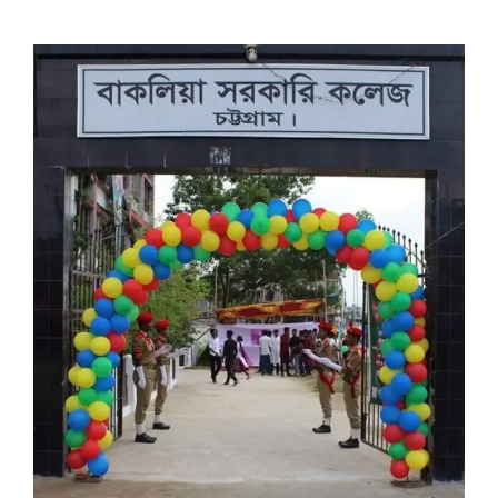
View
Larger
Image