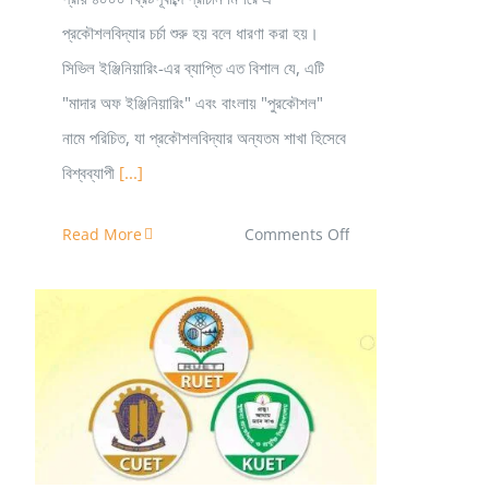
প্রকৌশলবিদ্যার চর্চা শুরু হয় বলে ধারণা করা হয়।
সিভিল ইঞ্জিনিয়ারিং-এর ব্যাপ্তি এত বিশাল যে, এটি
"মাদার অফ ইঞ্জিনিয়ারিং" এবং বাংলায় "পুরকৌশল"
নামে পরিচিত, যা প্রকৌশলবিদ্যার অন্যতম শাখা হিসেবে
বিশ্বব্যাপী
[...]
on
Read More
Comments Off
Civil
Engineering,
KUET
CKRUET গুচ্ছ ভর্তি পরীক্ষা ২০২১ প্রশ্ন।