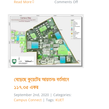
on
Read More
Comments Off
BIT
Khulna
থেকে
KUET:
যেভাবে
বেড়েছে কুয়েটের আয়তনঃ বর্তমানে ১১৭.৩৫ একর
সম্ভব
হলো
বেড়েছে কুয়েটের আয়তনঃ বর্তমানে
১১৭.৩৫ একর
September 2nd, 2020
|
Categories:
Campus Connect
|
Tags:
KUET