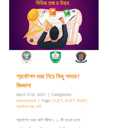
পরীক্ষা
২০২১
প্রশ্ন।
প্রকৌশল গুচ্ছ নিয়ে কিছু সাধারণ জিজ্ঞাসা
প্রকৌশল গুচ্ছ নিয়ে কিছু সাধারণ
জিজ্ঞাসা
April 21st, 2021
|
Categories:
Admission
|
Tags:
CUET
,
KUET
,
RUET
,
প্রকৌশল গুচ্ছ ভর্তি
প্রকৌশল গুচ্ছ ভর্তি পরীক্ষা। ১. কী চাওয়া হলো