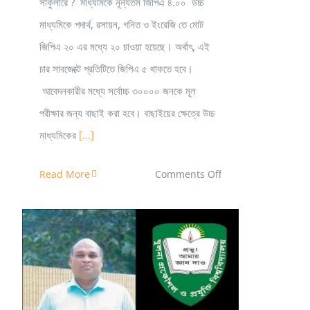
সার্কুলারে ? মাধ্যমিকে নূন্যতম জিপিএ ৪.০০ উচ্চ
মাধ্যমিকে পদার্থ, রসায়ন, গনিত ও ইংরেজি তে মোট
জিপিএ ২০ এর মধ্যে ২০ চাওয়া হয়েছে। অর্থাৎ, এই
চার সাবজেক্টে প্রতিটিতে জিপিএ ৫ থাকতে হবে।
আবেদনকারীর মধ্যে সর্বোচ্চ ৩০০০০ জনকে মূল
পরীক্ষার জন্য বাছাই করা হবে। বাছাইয়ের ক্ষেত্রে উচ্চ
মাধ্যমিকের
[...]
on
Read More
Comments Off
প্রকৌশল
গুচ্ছ
নিয়ে
কিছু
সাধারণ
BIT Khulna থেকে KUET: যেভাবে সম্ভব হলো
জিজ্ঞাসা