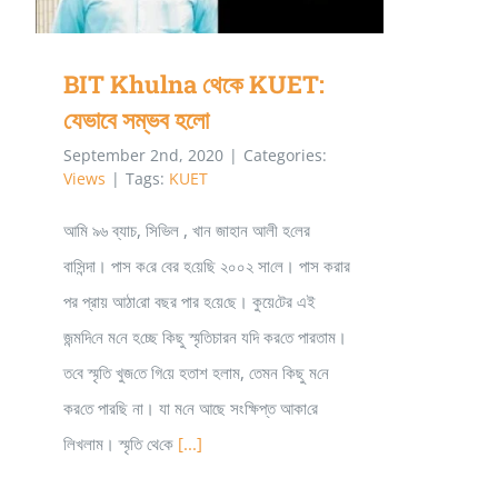
BIT Khulna থেকে KUET:
যেভাবে সম্ভব হলো
September 2nd, 2020
|
Categories:
Views
|
Tags:
KUET
আ‌মি ৯৬ ব্যাচ, সি‌ভিল , খান জাহান আলী হ‌লের
বা‌সিন্দা। পাস ক‌রে বের হ‌য়ে‌ছি ২০০২ সা‌লে। পাস করার
পর প্রায় আঠা‌রো বছর পার হ‌য়ে‌ছে। কুয়ে‌টের এই
জন্ম‌দি‌নে ম‌নে হ‌চ্ছে কিছু স্মৃ‌তিচারন য‌দি কর‌তে পারতাম।
ত‌বে স্মৃ‌তি খুজ‌তে গি‌য়ে হতাশ হলাম, তেমন কিছু ম‌নে
কর‌তে পার‌ছি না। যা ম‌নে আছে সং‌ক্ষিপ্ত আকা‌রে
লিখলাম। স্মৃ‌তি থে‌কে
[...]