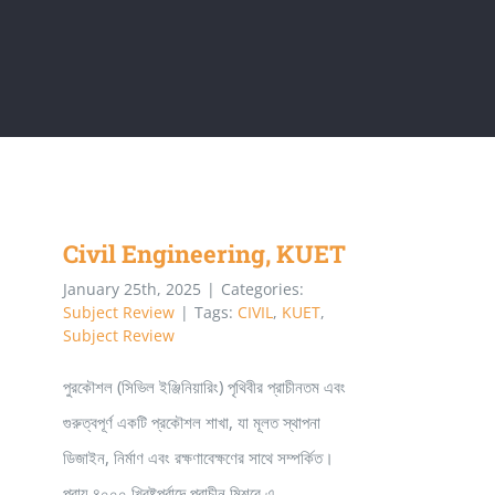
Civil Engineering, KUET
Civil Engineering, KUET
January 25th, 2025
|
Categories:
Subject Review
|
Tags:
CIVIL
,
KUET
,
Subject Review
পুরকৌশল (সিভিল ইঞ্জিনিয়ারিং) পৃথিবীর প্রাচীনতম এবং
গুরুত্বপূর্ণ একটি প্রকৌশল শাখা, যা মূলত স্থাপনা
ডিজাইন, নির্মাণ এবং রক্ষণাবেক্ষণের সাথে সম্পর্কিত।
প্রায় ৪০০০ খ্রিষ্টপূর্বাব্দে প্রাচীন মিশরে এ