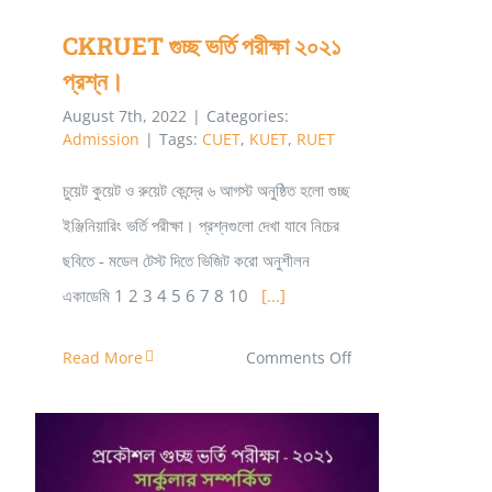
CKRUET গুচ্ছ ভর্তি পরীক্ষা ২০২১
প্রশ্ন।
August 7th, 2022
|
Categories:
Admission
|
Tags:
CUET
,
KUET
,
RUET
চুয়েট কুয়েট ও রুয়েট কেন্দ্রে ৬ আগস্ট অনুষ্ঠিত হলো গুচ্ছ
ইঞ্জিনিয়ারিং ভর্তি পরীক্ষা। প্রশ্নগুলো দেখা যাবে নিচের
ছবিতে - মডেল টেস্ট দিতে ভিজিট করো অনুশীলন
একাডেমি 1 2 3 4 5 6 7 8 10
[...]
on
Read More
Comments Off
CKRUET
গুচ্ছ
ভর্তি