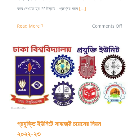
করে দেখাতে হয় ?? উত্তর : প্রশ্নের ধরন
[...]
on
Read More
Comments Off
সিলেট
ইঞ্জিনিয়ারিং
কলেজে
ভর্তি
নিয়ে
প্রযুক্তি ইউনিটে সাবজেক্ট চয়েসের নিয়ম ২০২২-২৩
কমন
কিছু
প্রশ্নের
উত্তর
প্রযুক্তি ইউনিটে সাবজেক্ট চয়েসের নিয়ম
২০২২-২৩