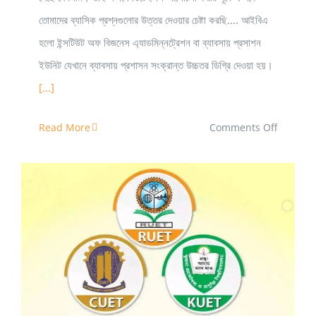
তোমাদের ব্যাসিক প্রশ্নগুলোর উত্তর দেওয়ার চেষ্টা করছি.... আইবিএ
হলো ইন্সটিউট অফ বিজনেস এ্যাডমিন্নট্রেশন বা ব্যাবসায় প্রসাশন
ইউনিট যেখানে ব্যাবসায় প্রশাসন সংক্রান্ত উচ্চতর ডিগ্রি দেওয়া হয়।
[...]
on
Read More
Comments Off
আইবিএ(IB
কী
এবং
কেন?
পর্ব-০২
CKRUET গুচ্ছ ভর্তি পরীক্ষা ২০২১ প্রশ্ন।