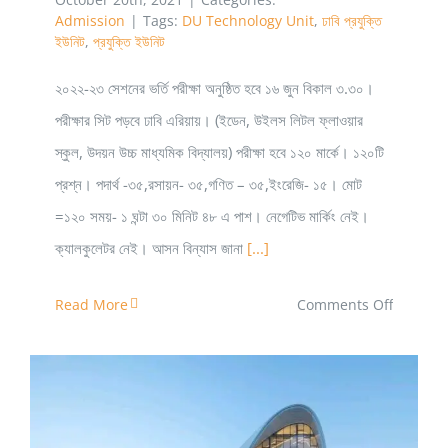
Admission
|
Tags:
DU Technology Unit
,
ঢাবি প্রযুক্তি
ইউনিট
,
প্রযুক্তি ইউনিট
২০২২-২৩ সেশনের ভর্তি পরীক্ষা অনুষ্ঠিত হবে ১৬ জুন বিকাল ৩.৩০।
পরীক্ষার সিট পড়বে ঢাবি এরিয়ায়। (ইডেন, উইলস লিটল ফ্লাওয়ার
স্কুল, উদয়ন উচ্চ মাধ্যমিক বিদ্যালয়) পরীক্ষা হবে ১২০ মার্কে। ১২০টি
প্রশ্ন। পদার্থ -৩৫,রসায়ন- ৩৫,গণিত – ৩৫,ইংরেজি- ১৫। মোট
=১২০ সময়- ১ ঘন্টা ৩০ মিনিট ৪৮ এ পাশ। নেগেটিভ মার্কিং নেই।
ক্যালকুলেটর নেই। আসন বিন্যাস জানা
[...]
on
Read More
Comments Off
ঢাবি
প্রযুক্তি
ইউনিট
প্রশ্নব্যাংক