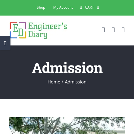
Skip
Shop
My Account
CART
to
content
Toggle
Sliding
Bar
Admission
Area
Home
Admission