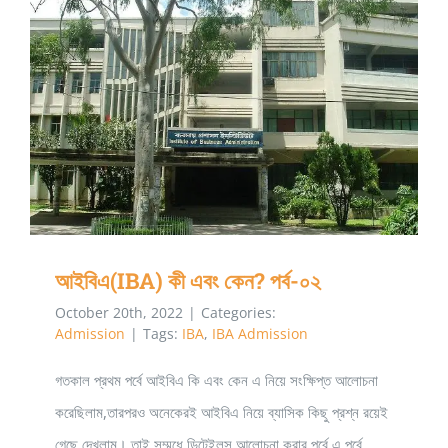
আইবিএ(IBA) কী এবং কেন? পর্ব-০২
আইবিএ(IBA) কী এবং কেন? পর্ব-০২
October 20th, 2022
|
Categories:
Admission
|
Tags:
IBA
,
IBA Admission
গতকাল প্রথম পর্বে আইবিএ কি এবং কেন এ নিয়ে সংক্ষিপ্ত আলোচনা
করেছিলাম,তারপরও অনেকেরই আইবিএ নিয়ে ব্যাসিক কিছু প্রশ্ন রয়েই
গেছে দেখলাম। তাই সম্মধে ডিটেইলস আলোচনা করার পূর্বে এ পর্বে