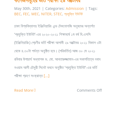
কলেজসমূহের ভর্তি পরীক্ষা ২৯ অক্টোবর
May 30th, 2021
|
Categories:
Admission
|
Tags:
BEC
,
FEC
,
MEC
,
NITER
,
STEC
,
প্রযুক্তি ইউনিট
ঢাকা বিশ্ববিদ্যালয় ইঞ্জিনিয়ারিং এন্ড টেকনোলজি অনুষদের অন্তর্গত
‘প্রযুক্তি ইউনিট’-এর ২০২০-২০২১ শিক্ষাবর্ষে ১ম বর্ষ বি.এসসি
(ইঞ্জিনিয়ারিং) শ্রেণীর ভর্তি পরীক্ষা আগামী ২৯ অক্টোবর ২০২১ বিকাল ৩টা
থেকে ৪.৩০টা পর্যন্ত অনুষ্ঠিত হবে। (পরিবর্তিত) আজ ৩০ মে ২০২১
রবিবার উপাচার্য অধ্যাপক ড. মো. আখতারুজ্জামান-এর সভাপতিত্বে নবাব
নওয়াব আলী চৌধুরী সিনেট ভবনে অনুষ্ঠিত ‘প্রযুক্তি ইউনিট’-এর ভর্তি
পরীক্ষা গ্রহণ সংক্রান্ত
[...]
on
Read More
Comments Off
ঢাবি
প্রযুক্তি
ইউনিট