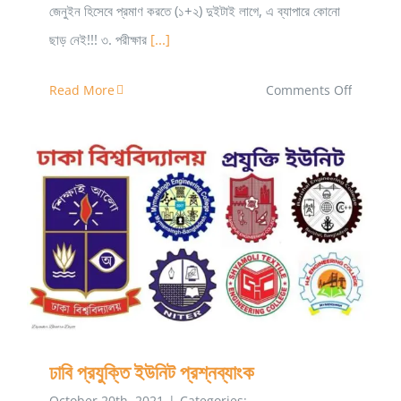
জেনুইন হিসেবে প্রমাণ করতে (১+২) দুইটাই লাগে, এ ব্যাপারে কোনো
ছাড় নেই!!! ৩. পরীক্ষার
[...]
on
Read More
Comments Off
যে
সকল
কারণে
বুটেক্স
ভর্তি
ঢাবি প্রযুক্তি ইউনিট প্রশ্নব্যাংক
পরীক্ষার্থীর
পরীক্ষা
বাতিল
হয়ে
ঢাবি প্রযুক্তি ইউনিট প্রশ্নব্যাংক
যায়
October 20th, 2021
|
Categories: