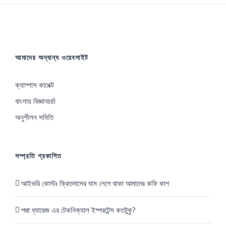
অধিভুক্ত
ইঞ্জিনিয়ারিং
কলেজসমূহের
আমাদের অন্যান্য ওয়েবসাইট
ভর্তি
পরীক্ষা
ক্যাম্পাস কানেক্ট
২৯
বাংলায় বিজ্ঞানচর্চা
অক্টোবর
অনুশীলন সমিতি
সম্প্রতি প্রকাশিত
আইভরি কোস্টঃ ক্রিতদাসের ঘাম লেগে থাকা আমাদের কফি কাপ
পদ্মা ব্যারেজ এর টেকনিক্যাল ইম্পরটেন্স কতটুকু?