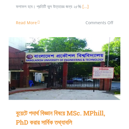
ফলাফল হবে। প্রতিটি ভুল উত্তরের জন্য ২৫%
[...]
on
Read More
Comments Off
আহসানউল্ল
বিজ্ঞান
ও
প্রযুক্তি
বিশ্ববিদ্যাল
বুয়েটে পদার্থ বিজ্ঞান বিষয়ে MSc. MPhill, PhD করার সার্বিক
২০২২
তথ্যাবলি
ভর্তি
বিজ্ঞপ্তি
প্রকাশিত
বুয়েটে পদার্থ বিজ্ঞান বিষয়ে MSc. MPhill,
PhD করার সার্বিক তথ্যাবলি