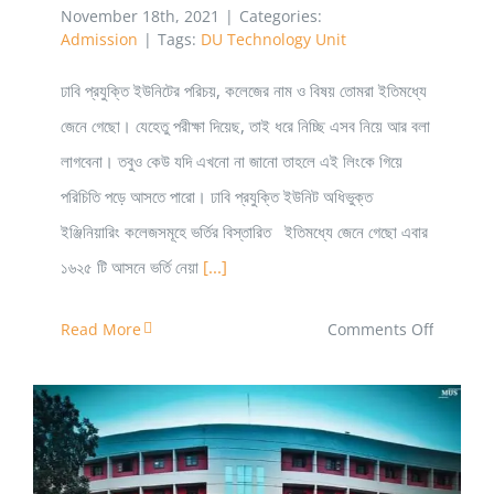
November 18th, 2021
|
Categories:
Admission
|
Tags:
DU Technology Unit
ঢাবি প্রযুক্তি ইউনিটের পরিচয়, কলেজের নাম ও বিষয় তোমরা ইতিমধ্যে
জেনে গেছো। যেহেতু পরীক্ষা দিয়েছ, তাই ধরে নিচ্ছি এসব নিয়ে আর বলা
লাগবেনা। তবুও কেউ যদি এখনো না জানো তাহলে এই লিংকে গিয়ে
পরিচিতি পড়ে আসতে পারো। ঢাবি প্রযুক্তি ইউনিট অধিভুক্ত
ইঞ্জিনিয়ারিং কলেজসমূহে ভর্তির বিস্তারিত ইতিমধ্যে জেনে গেছো এবার
১৬২৫ টি আসনে ভর্তি নেয়া
[...]
on
Read More
Comments Off
প্রযুক্তি
ইউনিটে
সাবজেক্ট
চয়েসের