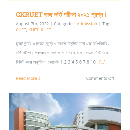
CKRUET গুচ্ছ ভর্তি পরীক্ষা ২০২১ প্রশ্ন।
August 7th, 2022
|
Categories:
Admission
|
Tags:
CUET
,
KUET
,
RUET
চুয়েট কুয়েট ও রুয়েট কেন্দ্রে ৬ আগস্ট অনুষ্ঠিত হলো গুচ্ছ ইঞ্জিনিয়ারিং
ভর্তি পরীক্ষা। প্রশ্নগুলো দেখা যাবে নিচের ছবিতে - মডেল টেস্ট দিতে
ভিজিট করো অনুশীলন একাডেমি 1 2 3 4 5 6 7 8 10
[...]
on
Read More
Comments Off
CKRUET
গুচ্ছ
ভর্তি
পরীক্ষা
২০২১