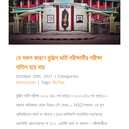
নিয়ম
২০২২-২৩
যে সকল কারণে বুটেক্স ভর্তি পরীক্ষার্থীর পরীক্ষা বাতিল হয়ে যায়
যে সকল কারণে বুটেক্স ভর্তি পরীক্ষার্থীর পরীক্ষা
বাতিল হয়ে যায়
October 20th, 2021
|
Categories:
Admission
|
Tags:
BUTex
বুটেক্স ভর্তি পরীক্ষা ২০১৮ (৪৫ তম ব্যাচ) ও ২০১৯ (৪৬ তম ব্যাচ) এ
আমার অভিজ্ঞতা থেকে নিচের এই লেখাঃ ১. HSC/সমমান এর মূল
রেজিষ্ট্রেশন কার্ড না আনলে। (এর ফটোকপি সত্যায়িত সহ/ছাড়া
কোনটাই গ্রহণযোগ্য না।) ২. এডমিট কার্ড না আনলে। পরীক্ষার্থীকে