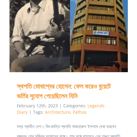
স্থপতি মোবাশ্বের হোসেন: ফেল করেও বুয়েটে ভর্তির সুযোগ পেয়েছিলেন
যিনি
স্থপতি মোবাশ্বের হোসেন: ফেল করেও বুয়েটে
ভর্তির সুযোগ পেয়েছিলেন যিনি
February 12th, 2023
|
Categories:
Legends
Diary
|
Tags:
Architecture
,
Pathos
সদ্য স্বাধীন দেশ। কিংবদন্তি স্থপতি মাজহারুল ইসলাম দেখা করবেন
বঙ্গবন্ধু শেখ মুজিবুর রহমানের সঙ্গে। তার সঙ্গে রয়েছেন এক তরুণ স্থপতি