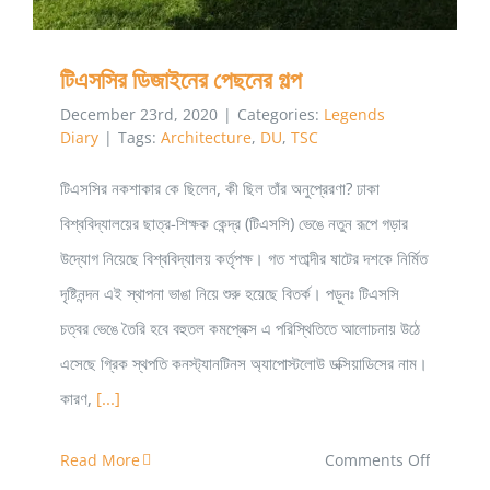
টিএসসির ডিজাইনের পেছনের গল্প
December 23rd, 2020
|
Categories:
Legends
Diary
|
Tags:
Architecture
,
DU
,
TSC
টিএসসির নকশাকার কে ছিলেন, কী ছিল তাঁর অনুপ্রেরণা? ঢাকা
বিশ্ববিদ্যালয়ের ছাত্র-শিক্ষক কেন্দ্র (টিএসসি) ভেঙে নতুন রূপে গড়ার
উদ্যোগ নিয়েছে বিশ্ববিদ্যালয় কর্তৃপক্ষ। গত শতাব্দীর ষাটের দশকে নির্মিত
দৃষ্টিনন্দন এই স্থাপনা ভাঙা নিয়ে শুরু হয়েছে বিতর্ক। পড়ুনঃ টিএসসি
চত্বর ভেঙে তৈরি হবে বহুতল কমপ্লেক্স এ পরিস্থিতিতে আলোচনায় উঠে
এসেছে গ্রিক স্থপতি কনস্ট্যানটিনস অ্যাপোস্টলোউ ডক্সিয়াডিসের নাম।
কারণ,
[...]
on
Read More
Comments Off