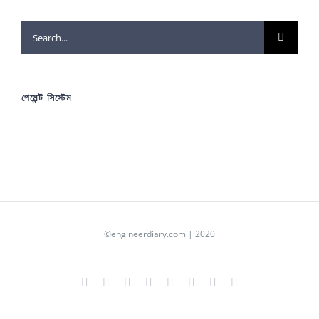
Search
for:
পেমেন্ট সিস্টেম
©engineerdiary.com | 2020
Facebook
X
YouTube
Instagram
LinkedIn
Pinterest
Tumblr
Blogger