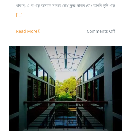
থাকবে, এ কাপড়ে আমাকে মানাবে তো? সুন্দর লাগবে তো? আপনি লুঙ্গি পড়ে
[...]
on
Read More
Comments Off
এস্থেটিক্স
(সৌন্দর্যজ্ঞান)
ও
স্থাপত্য
(
ডিজাইন
RUET Architecture: একমুঠো ট্রেসিং আর এন্টিকাটারময়
বিয়ন্ড
ডিপার্টমেন্টে স্বাগতম
ফাংশন)