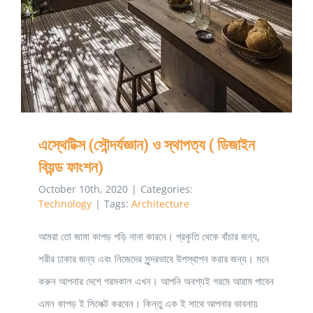
এস্থেটিক্স (সৌন্দর্যজ্ঞান) ও স্থাপত্য ( ডিজাইন
বিয়ন্ড ফাংশন)
October 10th, 2020
|
Categories:
Technology
|
Tags:
Architecture
আমরা তো জামা কাপড় পড়ি নানা কারনে। প্রকৃতি থেকে বাঁচার জন্য,
শরীর ঢাকার জন্য এবং নিজেদের সুন্দরভাবে উপস্থাপন করার জন্য। মনে
করুন আপনার দেশে গরমকাল এখন। আপনি অবশ্যই গরমে আরাম পাবেন
এমন কাপড় ই সিলেক্ট করবেন। কিন্তু এক ই সাথে আপনার ভাবনায়