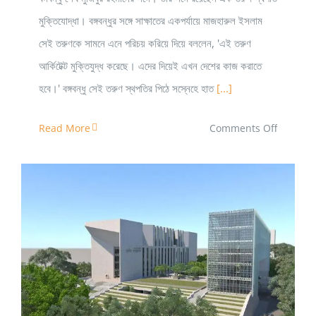
মুক্তিযোদ্ধা। বঙ্গবন্ধুর সঙ্গে সাক্ষাতের একপর্যায়ে মাজহারুল ইসলাম
সেই তরুণকে সামনে এনে পরিচয় করিয়ে দিয়ে বললেন, 'এই তরুণ
আর্কিটেক্ট মুক্তিযুদ্ধ করেছে। এদের দিয়েই এখন দেশের কাজ করাতে
হবে।' বঙ্গবন্ধু সেই তরুণ স্থপতির পিঠে সস্নেহে হাত
[...]
on
Read More
Comments Off
স্থপতি
মোবাশ্বের
হোসেন:
ফেল
করেও
বুয়েটে
পাবলিক লাইব্রেরি পাচ্ছে আধুনিক ডিজাইনের নতুন ভবন
ভর্তির
সুযোগ