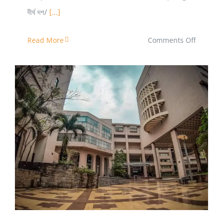
দীর্ঘ দশ/
[...]
on
Read More
Comments Off
সব
বিষয়ের
রিভিউ
একসাথে
Architecture Department Review