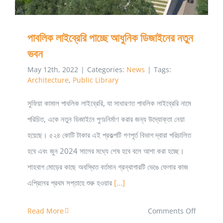
পেয়েছিলেন
যিনি
পাবলিক লাইব্রেরি পাচ্ছে আধুনিক ডিজাইনের নতুন
ভবন
May 12th, 2022
|
Categories:
News
|
Tags:
Architecture
,
Public Library
সুফিয়া কামাল পাবলিক লাইব্রেরি, যা সাধারণত পাবলিক লাইব্রেরি নামে
পরিচিত, একে নতুন ডিজাইনে পুণঃনির্মাণ করার জন্য উদ্যোক্তা নেয়া
হয়েছে। ৫২৪ কোটি টাকার এই প্রকল্পটি গণপূর্ত বিভাগ দ্বারা পরিচালিত
হবে এবং জুন 2024 সালের মধ্যে শেষ হবে বলে আশা করা হচ্ছে।
শাহবাগ মোড়ের কাছে অবস্থিত বর্তমান গ্রন্থাগারটি ভেঙে ফেলার কাজ
এপ্রিলের প্রথম সপ্তাহে শুরু হওয়ার
[...]
on
Read More
Comments Off