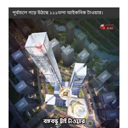
পাবলিক
লাইব্রেরি
পাচ্ছে
আধুনিক
ডিজাইনের
নতুন
ভবন
পূর্বাচলে ১১১ তলা ট্রাই টাওয়ার হলে তাকে অপচয়ই বলা যায়!