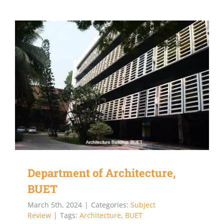
Department of Architecture, BUET
Department of Architecture,
BUET
March 5th, 2024
|
Categories:
Subject
Review
|
Tags:
Architecture
,
BUET