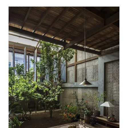
টিএসসির
ডিজাইনের
পেছনের
গল্প
এস্থেটিক্স (সৌন্দর্যজ্ঞান) ও স্থাপত্য ( ডিজাইন বিয়ন্ড ফাংশন)