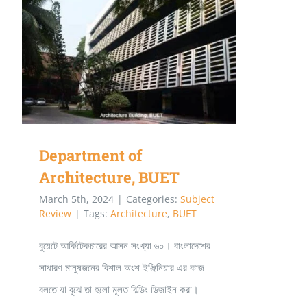
ভর্তি
যুদ্ধে
প্রাণপণ
Department of Architecture, BUET
লড়াই
–
MA
Hakim
Department of
Architecture, BUET
March 5th, 2024
|
Categories:
Subject
Review
|
Tags:
Architecture
,
BUET
বুয়েটে আর্কিটেকচারের আসন সংখ্যা ৬০। বাংলাদেশের
সাধারণ মানুষজনের বিশাল অংশ ইঞ্জিনিয়ার এর কাজ
বলতে যা বুঝে তা হলো মূলত বিল্ডিং ডিজাইন করা।