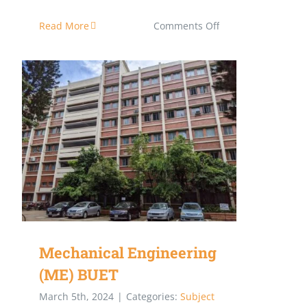
on
Read More
Comments Off
Urban
and
Regional
Planning
(URP)
BUET
Mechanical Engineering (ME) BUET
Mechanical Engineering
(ME) BUET
March 5th, 2024
|
Categories:
Subject