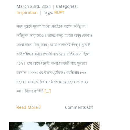
March 23rd, 2024
|
Categories:
Inspiration
|
Tags:
BUET
সদ্য বুয়েটে সুযোগ পাওয়া সবাইকে অশেষ অভিনন্দন।
অভিনন্দন অন্যদেরও। তাদের জন্য হয়তো অন্য কোথাও
আরো ভালো কিছু আছে, আরো মানানসই কিছু। বুয়েটে
ভর্তি পরীক্ষায় স্থান পেয়েছিলাম ১৬। ভর্তির রোল ছিলো
২৫২। তার আগে পড়েছি বগুড়া সরকারী শাহ সুলতান
কলেজে। ১৯৯২এর উচ্চমাধ্যমিকে পেয়েছিলাম ৮৬১
নম্বর। মেধা তালিকার সর্বশেষ জনের নম্বর থেকে ২৫
কম। নিচের কাহিনী
[...]
on
Read More
Comments Off
স্মৃতিচারণ:
বুয়েটের