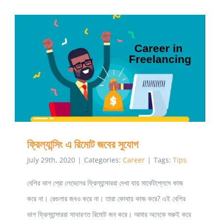
লিংকডইন
এ
প্রফেশনালি
ফ্রিল্যান্সিং এ রিমোট জবের সুযোগ
ফ্রিল্যান্সিং এ রিমোট জবের সুযোগ
July 29th, 2020
|
Categories:
Career
|
Tags:
Tips
বেশির ভাগ প্রো লেভেলের ফ্রিল্যান্সাররা দেখা যায় মার্কেটপ্লেসে কাজ
করে না। রেগুলার জবও করে না। তারা কোথায় কাজ করে? এই বেশির
ভাগ ফ্রিল্যান্সাররা সাধারণত রিমোট জব করে। আবার অনেকে শুরুই করে