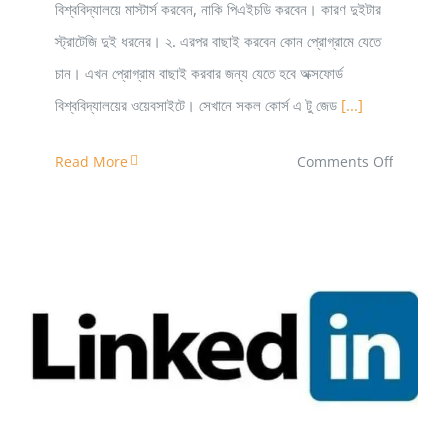
বিশ্ববিদ্যালয়ে মাস্টার্স করবেন, নাকি পিএইচডি করবেন। কারণ দুইটার
স্ট্রাটেজি দুই ধরনের। ২. এরপর বাছাই করবেন কোন প্রোগ্রামে যেতে
চান। এখন প্রোগ্রাম বাছাই করবার জন্য যেতে হবে অক্সফোর্ড
বিশ্ববিদ্যালয়ের ওয়েবসাইটে। সেখানে সকল কোর্স এ টু জেড
[...]
on
Read More
Comments Off
বাংলাদেশ
থেকে
অক্সফোর্ড
ইউনিভার্সিট
আবেদন
প্রক্রিয়া
লিংকডইন এ প্রফেশনালিজম