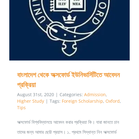
সুযোগ
বাংলাদেশ থেকে অক্সফোর্ড ইউনিভার্সিটিতে আবেদন প্রক্রিয়া
পাওয়া
যাচ্ছে
বাংলাদেশ থেকে অক্সফোর্ড ইউনিভার্সিটিতে আবেদন
প্রক্রিয়া
August 31st, 2020
|
Categories:
Admission
,
Higher Study
|
Tags:
Foreign Scholarship
,
Oxford
,
Tips
অক্সফোর্ড বিশ্ববিদ্যালয়ে আবেদন করার প্রক্রিয়া কি। যারা জানতে চান
তাদের জন্য আমার ছোট্ট প্রয়াস। ১. প্রথমে সিদ্ধান্ত নিন অক্সফোর্ড