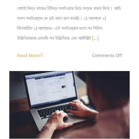
পোস্টে ভিন্ন কাজের বিভিন্ন সফটওয়ার নিয়ে সম্যক ধারনা দিবো। আমি
সকল সফটওয়্যার কে দুই ভাগে ভাগ করেছি। ১) আবশ্যক ২)
বিশেষায়িত ১) আবশ্যকঃ- এই সফটওয়্যার গুলো সব সিভিল
ইঞ্জিনিয়ারদের এমনকি সব ইঞ্জিনিয়ার এবং আর্কিটেক্ট
[...]
on
Read More
Comments Off
সিভিল
ইঞ্জিনিয়ারদে
কোন
কোন
সফটওয়ার
প্রোডাক্টিভিটি বাড়াতে কিছু প্রয়োজনীয় এপস
জানা
জরুরি?