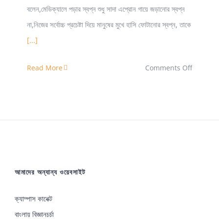
বলেন,মেডিক্যালে পড়ার স্বপ্ন শুধু সাদা এপ্রোন গায়ে জড়ানোর স্বপ্ন
না,নিজের সর্বোচ্চ প্রচেষ্টা দিয়ে মানুষের মুখে হাসি ফোটানোর স্বপ্ন, তাকে
[...]
on
Read More
Comments Off
মেডিক্যাল
কলেজে
ভর্তিচ্ছুদের
পরামর্শ
দিলেন
জাতীয়
আমাদের অন্যান্য ওয়েবসাইট
মেধা
তালিকায়
ক্যাম্পাস কানেক্ট
২০
বাংলায় বিজ্ঞানচর্চা