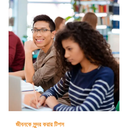
বাড়াতে
কিছু
প্রয়োজনীয়
এপস
জীবনকে সুন্দর করার টিপস
জীবনকে সুন্দর করার টিপস