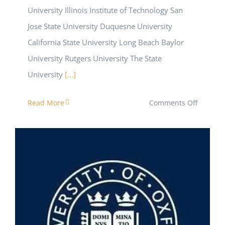
University Illinois Institute of Technology San
Jose State University Duquesne University
California State University Long Beach Baylor
University Rutgers University The State
University
[...]
on
Read More
Comments Off
GRE
ছাড়াই
আমেরিকার
যে
সকল
বিশ্ববিদ্যাল
এডমিশনের