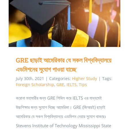
GRE ছাড়াই আমেরিকার যে সকল বিশ্ববিদ্যালয়ে এডমিশনের সুযোগ
পাওয়া যাচ্ছে
GRE ছাড়াই আমেরিকার যে সকল বিশ্ববিদ্যালয়ে
এডমিশনের সুযোগ পাওয়া যাচ্ছে
July 30th, 2021
|
Categories:
Higher Study
|
Tags:
Foreign Scholarship
,
GRE
,
IELTS
,
Tips
করোনা মহামারীর জন্য GRE শিথিল করে IELTS এর মাধ্যমেই
উচ্চশিক্ষার জন্য সুযোগ দিচ্ছে আমেরিকা। GRE (জিআরই) ছাড়াই
আমেরিকার যে সকল বিশ্ববিদ্যালয়ে এডমিশন নেয়ার সুযোগ থাকছেঃ
Stevens Institute of Technology Mississippi State