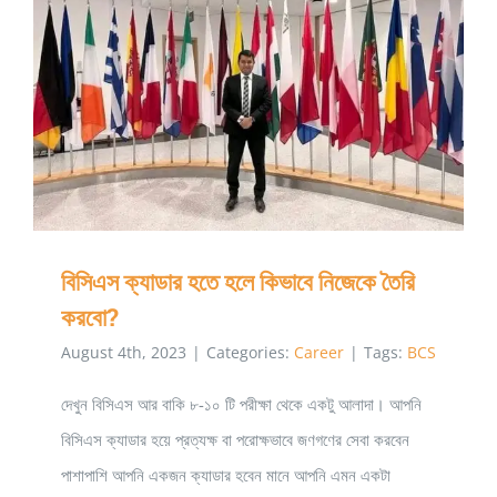
এমনভাবে
দাও,
বিসিএস ক্যাডার হতে হলে কিভাবে নিজেকে তৈরি করবো?
যাতে
ফার্স্ট
হতে
পারো
বিসিএস ক্যাডার হতে হলে কিভাবে নিজেকে তৈরি
করবো?
August 4th, 2023
|
Categories:
Career
|
Tags:
BCS
দেখুন বিসিএস আর বাকি ৮-১০ টি পরীক্ষা থেকে একটু আলাদা। আপনি
বিসিএস ক্যাডার হয়ে প্রত্যক্ষ বা পরোক্ষভাবে জণগণের সেবা করবেন
পাশাপাশি আপনি একজন ক্যাডার হবেন মানে আপনি এমন একটা