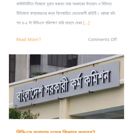
কমিউনিটিতে নিজেকে যুক্ত করবেন যারা সরকারের উন্নয়ন ও বিভিন্ন
নীতিমালা বাস্তবায়নের জন্য বিশেষায়িত বেতনভোগী বাহিনী। আমরা যদি
গত ৪-৫ টা বিসিএস পরিলক্ষণ করি তাহলে দেখব
[...]
on
Read More
Comments Off
বিসিএস
ক্যাডার
হতে
হলে
কিভাবে
বিসিএস ক্যাডার চয়েস কিভাবে করবেন?
নিজেকে
তৈরি
করবো?
বিসিএস ক্যাডার চয়েস কিভাবে করবেন?