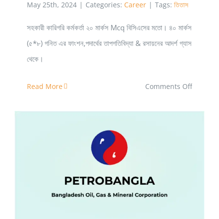
May 25th, 2024
|
Categories:
Career
|
Tags:
তিতাস
সহকারী কারিগরি কর্মকর্তা ২০ মার্কস Mcq বিসিএসের মতো। ৪০ মার্কস
(৫*৮) গনিত এর ফাংশন,পদার্থের তাপগতিবিদ্যা & রসায়নের আদর্শ গ্যাস
থেকে।
on
Read More
Comments Off
তিতাস
গ্যাসফিল্ড
চাকুরির
পরীক্ষার
মান
পেট্রোবাংলা ও এর অধীন কোম্পানিসূমহের চাকরির সুযোগ-সুবিধাসমূহ
বন্টন