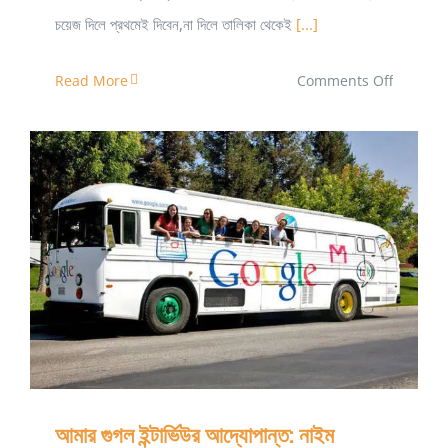
চয়েজ দিলে প্রথমেই দিবেন,না দিলে তালিকা থেকেই
[...]
on
Read More
Comments Off
পুরঃকৌশল
শিক্ষার্থীদের
বিসিএস
ক্যাডার
পছন্দক্রম
যেমন
আমার গুগল ইন্টার্ভিউর আদ্যোপান্ত: নাইম ইলিয়াস, এসই
হওয়া
উচিৎ
আমার গুগল ইন্টার্ভিউর আদ্যোপান্ত: নাইম