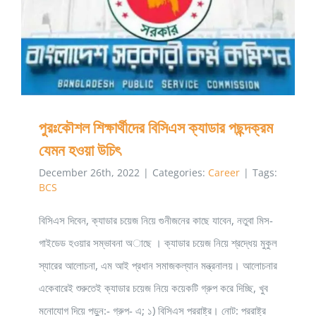
করবেন?
পুরঃকৌশল শিক্ষার্থীদের বিসিএস ক্যাডার পছন্দক্রম যেমন হওয়া উচিৎ
পুরঃকৌশল শিক্ষার্থীদের বিসিএস ক্যাডার পছন্দক্রম
যেমন হওয়া উচিৎ
December 26th, 2022
|
Categories:
Career
|
Tags:
BCS
বিসিএস দিবেন, ক্যাডার চয়েজ নিয়ে গুনীজনের কাছে যাবেন, নতুবা মিস-
গাইডেড হওয়ার সম্ভাবনা অাছে । ক্যাডার চয়েজ নিয়ে শ্রদ্ধেয় মুকুল
স্যারের আলোচনা, এম আই প্রধান সমাজকল্যান মন্ত্রনালয়। আলোচনার
একেবারেই শুরুতেই ক্যাডার চয়েজ নিয়ে কয়েকটি গ্রুপ করে দিচ্ছি, খুব
মনোযোগ দিয়ে পড়ুন:- গ্রুপ- এ; ১) বিসিএস পররাষ্ট্র। নোট: পররাষ্ট্র