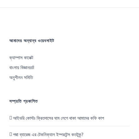
ইন্টার্ভিউর
আদ্যোপান্ত
নাইম
ইলিয়াস,
আমাদের অন্যান্য ওয়েবসাইট
এসই
ক্যাম্পাস কানেক্ট
বাংলায় বিজ্ঞানচর্চা
অনুশীলন সমিতি
সম্প্রতি প্রকাশিত
আইভরি কোস্টঃ ক্রিতদাসের ঘাম লেগে থাকা আমাদের কফি কাপ
পদ্মা ব্যারেজ এর টেকনিক্যাল ইম্পরটেন্স কতটুকু?