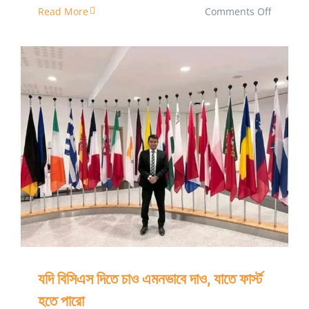
on
Read More
Comments Off
পেট্রোবাংলা
ও
এর
অধীন
কোম্পানিসূম
চাকরির
যদি বিসিএস দিতে চাও এমনভাবে দাও, যাতে ফার্স্ট হতে পারো
সুযোগ-
সুবিধাসমূহ
যদি বিসিএস দিতে চাও এমনভাবে দাও, যাতে ফার্স্ট
হতে পারো