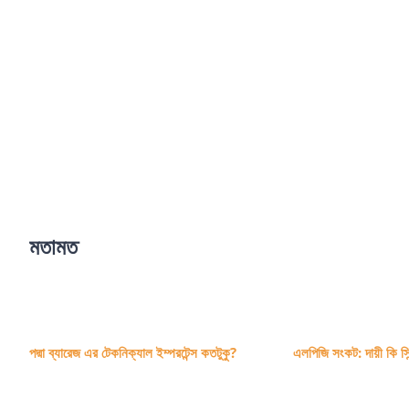
আইভোরি কোস্ট এবং কুরাসাও-
এর খেলা। আজকে জিতলে বা
ড্র করলেই আইভোরি কোস্ট তার
ইতিহাসে প্রথমবারের মতো
বিশ্বকাপের নক-আউট রাউন্ডের
জন্য
[...]
মতামত
পদ্মা ব্যারেজ এর টেকনিক্যাল ইম্পরটেন্স কতটুকু?
এলপিজি সংকট: দায়ী কি সি