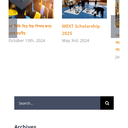
লো সিজি নিয়ে উচ্চ শিক্ষার জন্য
MEXT Scholarship
যেতে করণীয়
2025
আমেরিকাত
October 13th, 2024
May 3rd, 2024
করার প্র
লাগে?
Januar
Search
for:
Archives