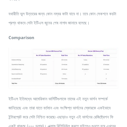
যথারীতি ভুল উত্তরের জন্য কোন নম্বর কাটা যাবে না। তবে কোন সেকশনে কয়টা
প্রশ্ন থাকবে সেটা ইটিএস জুনের শেষ নাগাদ জানাবে বলেছে।
Comparison
ইটিএস ইতিমধ্যে আমেরিকান ভার্সিটিগুলাকে তাদের এই নতুন ভার্সন সম্পর্কে
জানিয়েছে এবং তারা যাতে বর্তমান এবং সংক্ষিপ্ত ভার্সনের স্কোরকে একইভাবে
ইন্টারপ্রেট করে সেটা নিশ্চিত করেছে৷ এছাড়াও নতুন এই ভার্সনের রেজিষ্ট্রেশন ফি
একই থাকছে (২২০ ডলার)। এক্সাম রিশিডিউল করতে চাইলেও গুনতে হবে এখনের