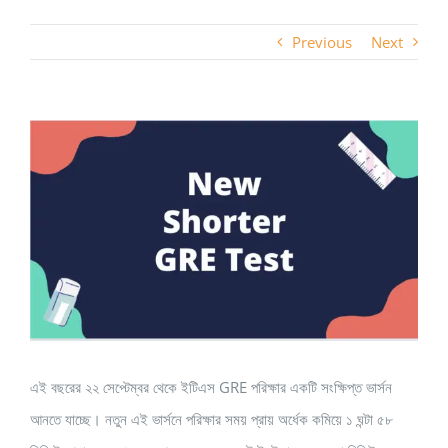
Previous
Next
View
Larger
Image
এই বছরের ২২ সেপ্টেম্বর থেকে ইটিএস GRE পরিক্ষার একটি সংক্ষিপ্ত ভার্সন
আনতে যাচ্ছে। নতুন এই ভার্সনে পরিক্ষার সময় প্রায় অর্ধেক কমিয়ে ১ ঘন্টা ৫৮