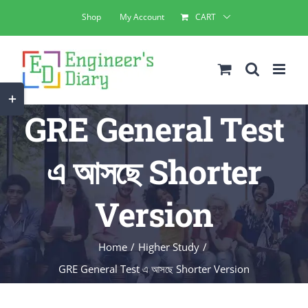
Skip
Shop
My Account
CART
to
content
Toggle
GRE General Test
Sliding
Bar
এ আসছে Shorter
Area
Version
Home
Higher Study
GRE General Test এ আসছে Shorter Version