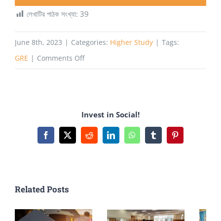
লেখাটির পাঠক সংখ্যা:
39
June 8th, 2023
|
Categories:
Higher Study
|
Tags:
on
GRE
|
Comments Off
GRE
General
Test
Invest in Social!
এ
আসছে
Facebook
X
Reddit
LinkedIn
WhatsApp
Tumblr
Pinterest
Shorter
Version
Related Posts