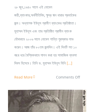
২৮ জুন,১৯৪০ সালে এই নোবেল
জয়ী,ব্যাংকার,অর্থনীতিবিদ, ক্ষুদ্র ঋন ধারার প্রবর্তকের
জন্ম। অধ্যাপক ইউনূস গ্রামীণ ব্যাংকের প্রতিষ্ঠাতা।
মুহাম্মদ ইউনূস এবং তার প্রতিষ্ঠিত গ্রামীন ব্যাংক
যৌথভাবে ২০০৬ সালে নোবেল শান্তি পুরস্কার লাভ
করেন। আজ তাঁর ৮০তম জন্মদিন। এই দিনটি গত ১০
বছর ধরে বৈশ্বিকভাবে পালন করা হয় সামাজিক ব্যবসা
দিবস হিসেবে। তিনি ড. মুহাম্মদ ইউনূস যিনি
[...]
on
Read More
Comments Off
ড.
ইউনুস-
বিশ্ব
দরবারে