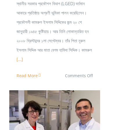
স্থানীয় সরকার প্রকৌশল বিভাগ (LGED) বর্তমান
আকারে প্রতিষ্ঠায় অগ্রণী ভূমিকা পালন করেছিলেন।
প্রকৌশলী কামরুল ইসলাম সিদ্দিকের জন্ম ২০ শে
জানুয়ারী ১৯৪৫ কুষ্টিয়ায়। আর তিনি লোকান্তরিত হন
২০০৮ খ্রিস্টাব্দের ১লা সেপ্টেম্বর। তাঁর পিতা নূরুল
ইসলাম সিদ্দিক আর মাতা বেগম হামিদা সিদ্দিক। কামরুল
[...]
on
Read More
Comments Off
প্রকৌশলী
কামরুল
ইসলাম
সিদ্দিকঃ
এলজিইডি
mRNA বেসড ভ্যাক্সিনের নেপথ্যে যে মুসলিম দম্পতি