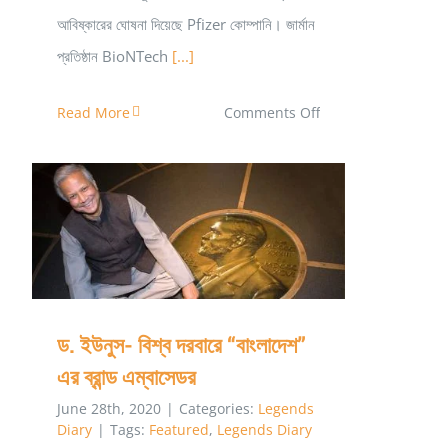
আবিষ্কারের ঘোষনা দিয়েছে Pfizer কোম্পানি। জার্মান
প্রতিষ্ঠান BioNTech
[...]
on
Read More
Comments Off
mRNA
বেসড
ভ্যাক্সিনের
নেপথ্যে
ড. ইউনুস- বিশ্ব দরবারে “বাংলাদেশ” এর ব্রান্ড
এম্বাসেডর
যে
মুসলিম
দম্পতি
ড. ইউনুস- বিশ্ব দরবারে “বাংলাদেশ”
এর ব্রান্ড এম্বাসেডর
June 28th, 2020
|
Categories:
Legends
Diary
|
Tags:
Featured
,
Legends Diary