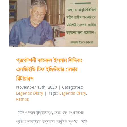
পরবর্তী
সময়ে
প্রফেসর
প্রকৌশলী কামরুল ইসলাম সিদ্দিকঃ এলজিইডি চিফ
ইউনুস
ইঞ্জিনিয়ার নেভার রিটায়ারস
কী
করছেন?
প্রকৌশলী কামরুল ইসলাম সিদ্দিকঃ
এলজিইডি চিফ ইঞ্জিনিয়ার নেভার
রিটায়ারস
November 13th, 2020
|
Categories:
Legends Diary
|
Tags:
Legends Diary
,
Pathos
যিনি একজন মুক্তিযোদ্ধা, নেতা এবং বাংলাদেশের
গ্রামীণ অবকাঠামো উন্নয়নের আধুনিক স্থপতি। তিনি