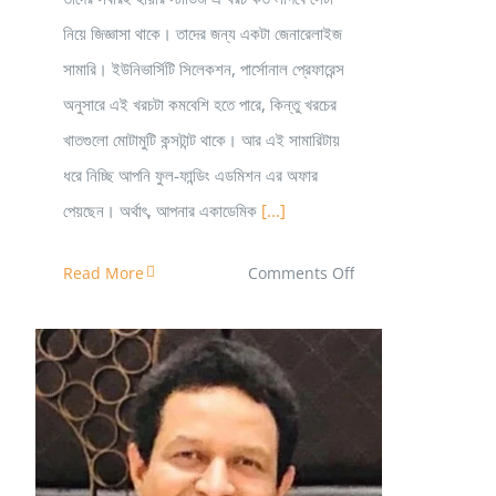
নিয়ে জিজ্ঞাসা থাকে। তাদের জন্য একটা জেনারেলাইজ
সামারি। ইউনিভার্সিটি সিলেকশন, পার্সোনাল প্রেফারেন্স
অনুসারে এই খরচটা কমবেশি হতে পারে, কিন্তু খরচের
খাতগুলো মোটামুটি কন্সটান্ট থাকে। আর এই সামারিটায়
ধরে নিচ্ছি আপনি ফুল-ফান্ডিং এডমিশন এর অফার
পেয়ছেন। অর্থাৎ, আপনার একাডেমিক
[...]
on
Read More
Comments Off
আমেরিকাতে
মাস্টার্স-
পিএইচডি
করার
প্রিপারেশন
নিতে