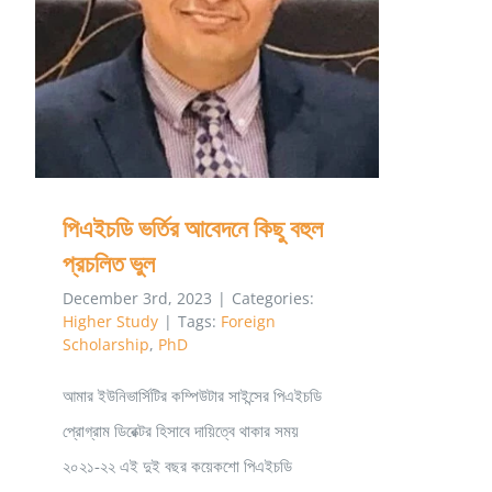
কত
পিএইচডি ভর্তির আবেদনে কিছু বহুল প্রচলিত ভুল
টাকা
লাগে?
পিএইচডি ভর্তির আবেদনে কিছু বহুল
প্রচলিত ভুল
December 3rd, 2023
|
Categories:
Higher Study
|
Tags:
Foreign
Scholarship
,
PhD
আমার ইউনিভার্সিটির কম্পিউটার সাইন্সের পিএইচডি
প্রোগ্রাম ডিরেক্টর হিসাবে দায়িত্বে থাকার সময়
২০২১-২২ এই দুই বছর কয়েকশো পিএইচডি