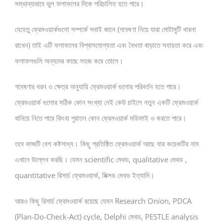
সম্ভাব্যভাবে ভুল ফলাফলের দিকে পরিচালিত হতে পারে।
যেহেতু ফ্রেমওয়ার্কগুলো সম্পর্কে সবাই জানে (গবেষণা নিয়ে যারা মোটামুটি ধারনা
রাখেন) তাই এটি ফলাফলের বিশ্বাসযোগ্যতা এবং বৈধতা বাড়াতে সহায়তা করে এবং
ফলাফলগুলি অন্যদের কাছে সহজ করে তোলে।
গবেষণার ধরন ও ক্ষেত্র অনুযায়ি ফ্রেমওয়ার্ক গুলোর পরিবর্তন হতে পারে।
ফ্রেমওয়ার্ক গুলোর সঠিক কোন সংখ্যা নেই কেউ চাইলে নতুন একটি ফ্রেমওয়ার্ক
বানিয়ে নিতে পারে কিংবা পুরাতন কোন ফ্রেমওয়ার্ক মডিফাই ও করতে পারে।
তবে কাজটি বেশ কষ্টসাধ্য। কিছু প্রতিষ্ঠিত ফ্রেমওয়ার্ক আছে যার কয়েকটির নাম
এখানে উল্লেখ করছি। যেমন scientific মেথড, qualitative মেথড ,
quantitative রিসার্চ ফ্রেমওয়ার্ক, মিক্সড মেথড ইত্যাদি।
আরও কিছু রিসার্চ ফ্রেমওয়ার্ক রয়েছে যেমন Research Onion, PDCA
(Plan-Do-Check-Act) cycle, Delphi মেথড, PESTLE analysis