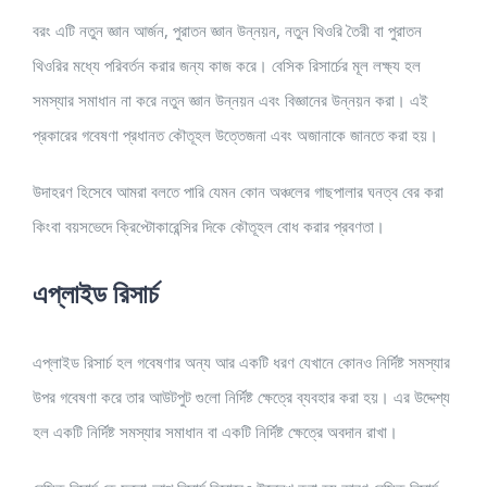
বরং এটি নতুন জ্ঞান আর্জন, পুরাতন জ্ঞান উন্নয়ন, নতুন থিওরি তৈরী বা পুরাতন
থিওরির মধ্যে পরিবর্তন করার জন্য কাজ করে। বেসিক রিসার্চের মূল লক্ষ্য হল
সমস্যার সমাধান না করে নতুন জ্ঞান উন্নয়ন এবং বিজ্ঞানের উন্নয়ন করা। এই
প্রকারের গবেষণা প্রধানত কৌতূহল উত্তেজনা এবং অজানাকে জানতে করা হয়।
উদাহরণ হিসেবে আমরা বলতে পারি যেমন কোন অঞ্চলের গাছপালার ঘনত্ব বের করা
কিংবা বয়সভেদে ক্রিপ্টোকারেন্সির দিকে কৌতূহল বোধ করার প্রবণতা।
এপ্লাইড রিসার্চ
এপ্লাইড রিসার্চ হল গবেষণার অন্য আর একটি ধরণ যেখানে কোনও নির্দিষ্ট সমস্যার
উপর গবেষণা করে তার আউটপুট গুলো নির্দিষ্ট ক্ষেত্রে ব্যবহার করা হয়। এর উদ্দেশ্য
হল একটি নির্দিষ্ট সমস্যার সমাধান বা একটি নির্দিষ্ট ক্ষেত্রে অবদান রাখা।