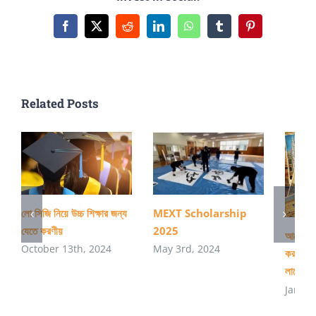
ফ্রেমওয়ার্ক
জ্ঞান
Facebook
X
Reddit
LinkedIn
WhatsApp
Tumblr
Pinterest
Related Posts
লো সিজি নিয়ে উচ্চ শিক্ষার জন্য
MEXT Scholarship
যেতে করণীয়
2025
আমেরিকাত
October 13th, 2024
May 3rd, 2024
করার প্র
লাগে?
Januar