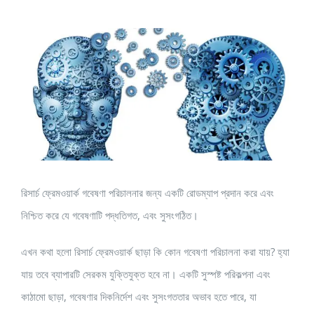
View
Larger
Image
রিসার্চ ফ্রেমওয়ার্ক গবেষণা পরিচালনার জন্য একটি রোডম্যাপ প্রদান করে এবং
নিশ্চিত করে যে গবেষণাটি পদ্ধতিগত, এবং সুসংগঠিত।
এখন কথা হলো রিসার্চ ফ্রেমওয়ার্ক ছাড়া কি কোন গবেষণা পরিচালনা করা যায়? হ্যা
যায় তবে ব্যাপারটি সেরকম যুক্তিযুক্ত হবে না। একটি সুস্পষ্ট পরিকল্পনা এবং
কাঠামো ছাড়া, গবেষণার দিকনির্দেশ এবং সুসংগততার অভাব হতে পারে, যা