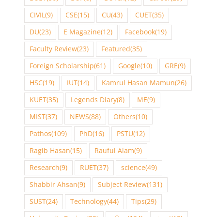
CIVIL
(9)
CSE
(15)
CU
(43)
CUET
(35)
DU
(23)
E Magazine
(12)
Facebook
(19)
Faculty Review
(23)
Featured
(35)
Foreign Scholarship
(61)
Google
(10)
GRE
(9)
HSC
(19)
IUT
(14)
Kamrul Hasan Mamun
(26)
KUET
(35)
Legends Diary
(8)
ME
(9)
MIST
(37)
NEWS
(88)
Others
(10)
Pathos
(109)
PhD
(16)
PSTU
(12)
Ragib Hasan
(15)
Rauful Alam
(9)
Research
(9)
RUET
(37)
science
(49)
Shabbir Ahsan
(9)
Subject Review
(131)
SUST
(24)
Technology
(44)
Tips
(29)