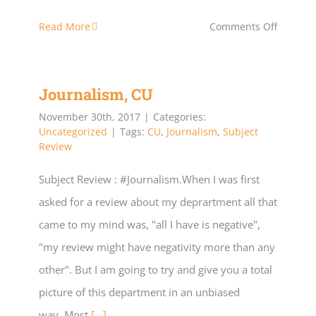
on
Read More
Comments Off
ফিজিক্যাল
এডুকেশন
Journalism, CU
এন্ড
স্পোর্টস
November 30th, 2017
|
Categories:
Uncategorized
|
Tags:
CU
,
Journalism
,
Subject
সায়েন্স
Review
(শিক্ষা
Subject Review : #Journalism.When I was first
অনুষদ),
asked for a review about my deprartment all that
CU
came to my mind was, "all I have is negative",
"my review might have negativity more than any
other". But I am going to try and give you a total
picture of this department in an unbiased
way..Most
[...]