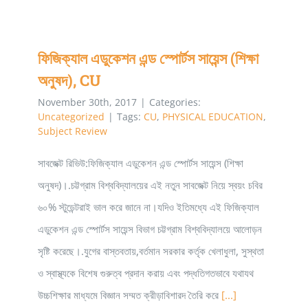
ECONOM
DEPART
ফিজিক্যাল এডুকেশন এন্ড স্পোর্টস সায়েন্স (শিক্ষা
,
অনুষদ), CU
CU
November 30th, 2017
|
Categories:
Uncategorized
|
Tags:
CU
,
PHYSICAL EDUCATION
,
Subject Review
সাবজেক্ট রিভিউ:ফিজিক্যাল এডুকেশন এন্ড স্পোর্টস সায়েন্স (শিক্ষা
অনুষদ)।.চট্টগ্রাম বিশ্ববিদ্যালয়ের এই নতুন সাবজেক্ট নিয়ে স্বয়ং চবির
৬০% স্টুডেন্টরাই ভাল করে জানে না।যদিও ইতিমধ্যে এই ফিজিক্যাল
এডুকেশন এন্ড স্পোর্টস সায়েন্স বিভাগ চট্টগ্রাম বিশ্ববিদ্যালয়ে আলোড়ন
সৃষ্টি করেছে।.যুগের বাস্তবতায়,বর্তমান সরকার কর্তৃক খেলাধুলা, সুস্থতা
ও স্বাস্থ্যকে বিশেষ গুরুত্ব প্রদান করায় এবং পদ্ধতিগতভাবে যথাযথ
উচ্চশিক্ষার মাধ্যমে বিজ্ঞান সম্মত ক্রীড়াবিশারদ তৈরি করে
[...]