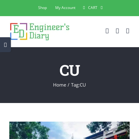
Skip
Shop
My Account
CART
to
content
Toggle
Sliding
Bar
CU
Area
Home
Tag:
CU