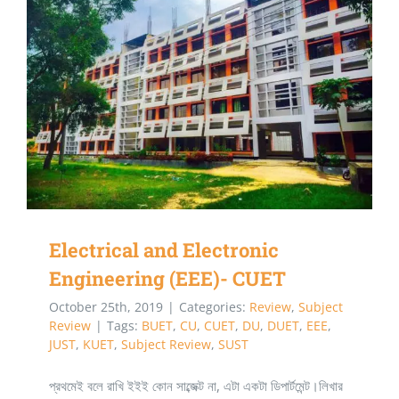
Electrical and Electronic Engineering (EEE)-
CUET
Electrical and Electronic
Engineering (EEE)- CUET
October 25th, 2019
|
Categories:
Review
,
Subject
Review
|
Tags:
BUET
,
CU
,
CUET
,
DU
,
DUET
,
EEE
,
JUST
,
KUET
,
Subject Review
,
SUST
প্রথমেই বলে রাখি ইইই কোন সাব্জেক্ট না, এটা একটা ডিপার্টমেন্ট।লিখার