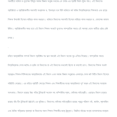
পরবর্তীতে বর্তমান ড মুহাম্মদ ইউনুস সমাজ বিজ্ঞান অনুষদ ভবনের ৫ম তলায় এর স্থায়ী নিবাস খুঁজে পায়। এই বিভাগের
প্রতিষ্ঠাতা ও প্রতিষ্ঠাকালীন সভাপতি অধ্যাপক ড. ইমদাদুল হক যিনি বর্তমানে নর্থ সাউথ বিশ্ববিদ্যালয়ে শিক্ষকতা এবং ছাত্র
শিক্ষক উপদেষ্টা হিসেবে দায়িত্ব পালন করছেন। বর্তমানে বিভাগের সভাপতি হিসেবে দায়িত্ব পালন করছেন ড. মোহাম্মদ কামাল
উদ্দিন। প্রতিষ্ঠাকালীন সময় হতে এই বিভাগ শিক্ষক সংকটে ভুগলেও সাম্প্রতিক সময়ে এই সমস্যা থেকে কাটিয়ে ওঠার চেষ্টা
চলছে।
.
চবিতে আন্তর্জাতিক সম্পর্ক বিভাগ প্রতিষ্টার পর অল্প সময়েই এই বিভাগ অনেক দূর এগিয়ে গিয়েছে। সাম্প্রতিক সময়ে
বিশ্ববিদ্যালয় সেশন জটের যে দুর্নাম তা বিভাগের তা এই বিভাগের কখনোই ছিলো না বললেই চলে। বিভাগের শিক্ষক সংকট
স্বত্ত্বেও শিক্ষক-শিক্ষিকা
দের আন্তরিকতায় এই বিভাগ এখন সমাজ বিজ্ঞান অনুষদের একমাত্র সেশন জট বিহীন বিভাগ হিসেবে
পরিচিতি পেয়েছে। এর বাইরে প্রতিটি ক্ষেত্রে শিক্ষক এবং শিক্ষার্থীদের মধ্যে আন্তরিকতা পূর্ণ বন্ধন এই বিভাগের অন্যতম
অলংকার। বিভাগে রয়েছে উচ্চ গতির ইন্টারনেট সংযোগ সহ কম্পিউটার ল্যাব, সেমিনার লাইব্রেরী। এছাড়াও বিভাগ চত্বরে
রয়েছে তাঁর হীন ইন্টারনেট WI-Fi এর সুবিধাও। বিভাগের সেমিনার লাইব্রেরীতে রয়েছে প্রচুর পরিমাণ বই, জার্নাল, ম্যাগাজিন
এবং দৈনিক পত্রিকার ব্যবস্থা যা বিভাগের সকল শিক্ষক শিক্ষার্থীর জন্য উন্মুক্ত। নিয়মিত বইয়ের সংখ্যা হালনাগাদের মাধ্যমে