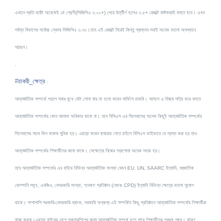
এখানে প্রতি বর্ষেই অনেকেই ১ম শ্রেণী(সিজিপিএ ৩.০০+) পেয়ে উর্ত্তীর্ণ হলেও ৩.৫+ রেজাল্ট কষ্টসাধ্যই বলতে হবে। এখন
পর্যন্ত বিভাগের সর্বোচ্চ স্কোর সিজিপিএ ৩.৭৮।তবে এই রেজাল্ট নিয়েই কিন্তু প্রাক্তন সবাই অনেক ভালো অবস্থানে
আছেন।
.
#
চাকরী_ক্ষেত্র
:
আন্তর্জাতিক সম্পর্কে পড়লে সবার মুখে যেটা শোনা যায় তা হলো ফরেন সার্ভিসে চাকরি। আসলে এ বিষয়ে সত্যি করে বলতে
আন্তর্জাতিক সম্পর্কের কোন আলাদা অধিকার থাকে না। তবে বিসিএস এর সিলেবাসের অনেক কিছুই আন্তর্জাতিক সম্পর্কের
সিলেবাসের সাথে মিল থাকায় সুবিধা হয়। এছাড়া ফরেন ক্যাডার পেতে চাইলে বিসিএস ভাইভাতে যে প্রশ্ন করা হয় তাও
আন্তর্জাতিক সম্পর্কের শিক্ষার্থীদের জানা থাকে। সেক্ষেত্রে নিজের পড়াশোনা অনেক সহজ হয়।
তবে আন্তর্জাতিক সম্পর্কের এর বাইরে বিভিন্ন আন্তর্জাতিক সংস্থা যেমন EU, UN, SAARC ইত্যাদি, বহুজাতিক
কোম্পানি সমূহ, এনজিও, বেসরকারি সংস্থা, গবেষণা প্রতিষ্ঠান (যেমনঃ CPD) ইত্যাদি বিভিন্ন ক্ষেত্রে ভালো সুযোগ
থাকে। পাশাপাশি সরকারি-বেসরকারি
ব্যাংক, সরকারি অন্যান্য এই সম্পর্কিত কিছু প্রতিষ্ঠানে আন্তর্জাতিক সম্পর্কের শিক্ষার্থীরা
কাজ করছে।এছাড়া বাইরের দেশে স্কলারশিপের জন্য আন্তর্জাতিক সম্পর্ক হতে পারে শিক্ষার্থীদের প্রথম পছন্দ। কারণ