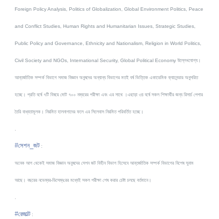
Foreign Policy Analysis, Politics of Globalization, Global Environment Politics, Peace
and Conflict Studies, Human Rights and Humanitarian Issues, Strategic Studies,
Public Policy and Governance, Ethnicity and Nationalism, Religion in World Politics,
Civil Society and NGOs, International Security, Global Political Economy উল্লেখযোগ্য।
আন্তর্জাতিক সম্পর্ক বিভাগে সমাজ বিজ্ঞান অনুষদের অন্যান্য বিভাগের মতই বর্ষ ভিত্তিক একাডেমিক ক্যালেন্ডার অনুসরিত
হচ্ছে। প্রতি বর্ষে ৭টি বিষয়ে মোট ৭০০ নম্বরের পরীক্ষা এবং এর সাথে ।এছাড়া ৩য় বর্ষে সকল শিক্ষার্থীর জন্য রিসার্চ পেপার
তৈরি বাধ্যতামূলক। নিয়মিত হালনাগাদের ফলে এর সিলেবাস নিয়মিত পরিবর্তিত হচ্ছে।
.
#
সেশন_জট
:
অনেক আগ থেকেই সমাজ বিজ্ঞান অনুষদের সেশন জট বিহীন বিভাগ হিসেবে আন্তর্জাতিক সম্পর্ক বিভাগের বিশেষ সুনাম
আছে। বছরের নভেম্বর-ডিসেম্ব
রের মধ্যেই সকল পরীক্ষা শেষ করার চেষ্টা চলছে বর্তমানে।
.
#
রেজাল্ট
: