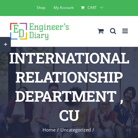
Skip
Shop
My Account
CART
to
content
Toggle
INTERNATIONAL
Sliding
Bar
RELATIONSHIP
Area
DEPARTMENT ,
CU
Home
Uncategorized