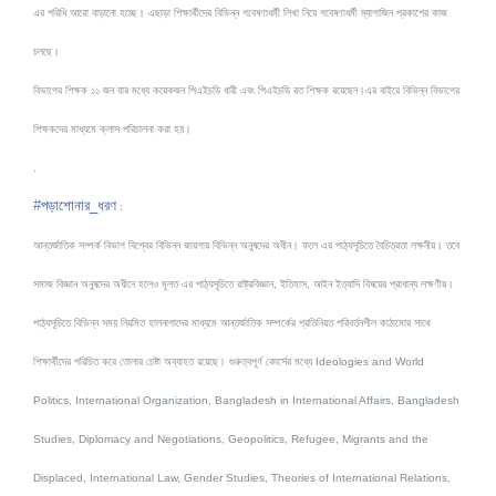
এর পরিধি আরো বাড়ানো হচ্ছে। এছাড়া শিক্ষার্থীদের বিভিন্ন গবেষণাধর্মী লিখা নিয়ে গবেষণাধর্মী ম্যাগাজিন প্রকাশের কাজ
চলছে।
বিভাগের শিক্ষক ১১ জন যার মধ্যে কয়েকজন পিএইচডি ধারী এবং পিএইচডি রত শিক্ষক রয়েছেন।এর বাইরে বিভিন্ন বিভাগের
শিক্ষকদের মাধ্যমে ক্লাস পরিচালনা করা হয়।
.
#
পড়াশোনার_ধরণ
:
আন্তর্জাতিক সম্পর্ক বিভাগ বিশ্বের বিভিন্ন জায়গায় বিভিন্ন অনুষদের অধীন। ফলে এর পাঠ্যসূচিতে বৈচিত্রতা লক্ষনীয়। তবে
সমাজ বিজ্ঞান অনুষদের অধীনে হলেও মূলত এর পাঠ্যসূচিতে রাষ্ট্রবিজ্ঞান,
ইতিহাস, আইন ইত্যাদি বিষয়ের প্রাধান্য লক্ষণীয়।
পাঠ্যসূচিতে বিভিন্ন সময় নিয়মিত হালনাগাদের মাধ্যমে আন্তর্জাতিক সম্পর্কের প্রতিনিয়ত পরিবর্তনশীল কাঠামোর সাথে
শিক্ষার্থীদের পরিচিত করে তোলার চেষ্টা অব্যাহত রয়েছে। গুরুত্বপূর্ণ কোর্সের মধ্যে Ideologies and World
Politics, International Organization, Bangladesh in International Affairs, Bangladesh
Studies, Diplomacy and Negotiations, Geopolitics, Refugee, Migrants and the
Displaced, International Law, Gender Studies, Theories of International Relations,