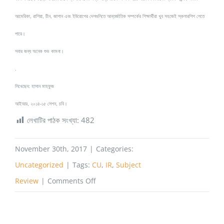
আমেরিকা, রাশিয়া, চীন, জাপান এবং ইউরোপের দেশগুলিতে আন্তর্জাতিক সম্পর্কের শিক্ষার্থীরা খুব সহজেই স্কলারশিপ পেতে
পারে।
সবার জন্য অনেক শুভ কামনা।
.
লিখেছেন: হাসান মাহফুজ
আইআর, ২০১৪-১৫ সেশন, চবি।
লেখাটির পাঠক সংখ্যা:
482
November 30th, 2017
|
Categories:
Uncategorized
|
Tags:
CU
,
IR
,
Subject
on
Review
|
Comments Off
INTERNATIONAL
RELATIONSHIP