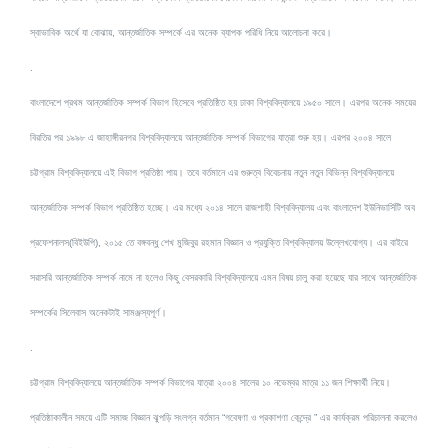
স্বাভাবিক অর্থে যা বোঝায়, আন্তর্জাতিক সম্পর্কে এর অনেক ব্যাপক পরিধি নিয়ে আলোচনা করে।
.
বাংলাদেশে প্রথম আন্তর্জাতিক সম্পর্ক বিভাগ হিসেবে প্রতিষ্ঠিত হয় ঢাকা বিশ্ববিদ্যালয়ে ১৯৫০ সালে। এরপর অনেক সময়ের
বিরতির পর ১৯৯৮ এ জাহাঙ্গীরনগর বিশ্ববিদ্যালয়ে আন্তর্জাতিক সম্পর্ক বিভাগের যাত্রা শুরু হয়। এরপর ২০০৪ সালে
চট্টগ্রাম বিশ্ববিদ্যালয়ে এই বিভাগ প্রতিষ্ঠা পায়। তবে বর্তমানে এর গুরুত্ব বিবেচনায় নতুন নতুন বিভিন্ন বিশ্ববিদ্যালয়ে
আন্তর্জাতিক সম্পর্ক বিভাগ প্রতিষ্ঠিত হচ্ছে। এর মধ্যে ২০১৪ সালে রাজশাহী বিশ্ববিদ্যালয় এবং বাংলাদেশ ইউনিভার্সিটি অব
প্রফেশনালস(বিইউ
পি), ২০১৫ তে বঙ্গবন্ধু শেখ মুজিবুর রহমান বিজ্ঞান ও প্রযুক্তি বিশ্ববিদ্যালয় উল্লেখযোগ্য। এর বাইরে
সরাসরি আন্তর্জাতিক সম্পর্ক নামে না হলেও কিছু বেসরকারি বিশ্ববিদ্যালয়ে এমন বিষয় চালু করা হয়েছে যার সাথে আন্তর্জাতিক
সম্পর্কের সিলেবাস অনেকটাই সামঞ্জস্যপূর্ণ।
.
চট্টগ্রাম বিশ্ববিদ্যালয়ে আন্তর্জাতিক সম্পর্ক বিভাগের যাত্রা ২০০৪ সালের ১০ নভেম্বর মাত্র ১১ জন শিক্ষার্থী নিয়ে।
প্রতিষ্ঠাকালীন সময়ে এটি সমাজ বিজ্ঞান ঝুপড়ি সংলগ্ন বর্তমান “গবেষণা ও প্রকাশণা কেন্দ্রে ” এর কার্যক্রম পরিচালনা করলেও