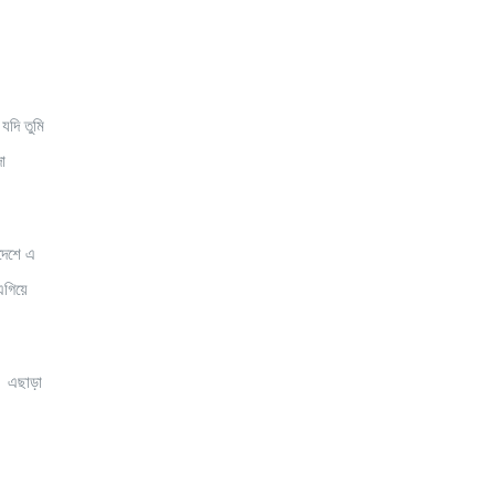
যদি তুমি
া
িদেশে এ
 এগিয়ে
ো। এছাড়া