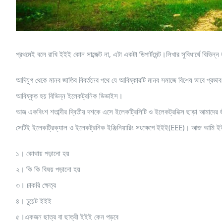
প্রথমেই বলে রাখি ইইই কোন সাব্জেক্ট না, এটা একটা ডিপার্টমেন্ট।লিখার সুবিধার্থে বিভিন
আদিযুগ থেকে মানব জাতির বিবর্তনের পথে যে আবিষ্কারটি মানব সমাজে বিশেষ ভাবে প্রভ
আবিষ্কৃত হয় বিভিন্ন ইলেকট্রনিক ডিভাইস।
আজ একবিংশ শতাব্দীর দ্বিতীয় দশকে এসে ইলেকট্রিসিটি ও ইলেকট্রনিক্স ছাড়া আমাদের জ
সেটিই ইলেকট্রিক্যাল ও ইলেকট্রনিক ইঞ্জিনিয়ারিং সংক্ষেপে ইইই(EEE)। আজ আমি ইই
১। কোথায় পড়ানো হয়
২। কি কি বিষয় পড়ানো হয়
৩। চাকরি ক্ষেত্র
৪। চুয়েট ইইই
৫।একজন ছাত্র বা ছাত্রী ইইই কেন পড়বে