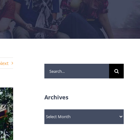
Next
Search
for:
Archives
Archives