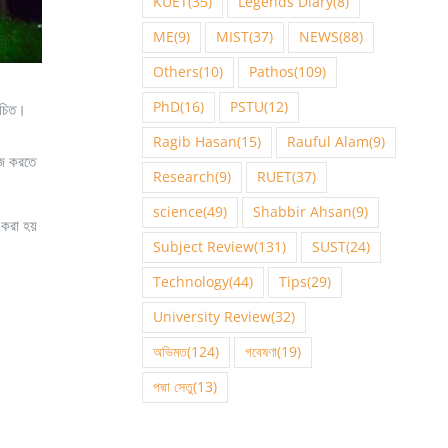
KUET
(35)
Legends Diary
(8)
ME
(9)
MIST
(37)
NEWS
(88)
Others
(10)
Pathos
(109)
PhD
(16)
PSTU
(12)
রিচিত।
Ragib Hasan
(15)
Rauful Alam
(9)
হজ করতে
Research
(9)
RUET
(37)
science
(49)
Shabbir Ahsan
(9)
 করা হয়
Subject Review
(131)
SUST
(24)
Technology
(44)
Tips
(29)
University Review
(32)
অভিমত
(124)
গবেষণা
(19)
পদ্মা সেতু
(13)