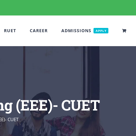
RUET
CAREER
ADMISSIONS
APPLY
ing (EEE)- CUET
EEE)- CUET