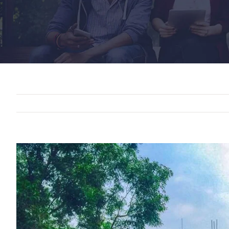
View
Larger
Image