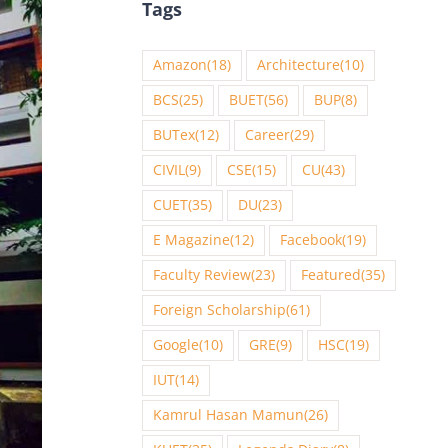
Tags
Amazon
(18)
Architecture
(10)
BCS
(25)
BUET
(56)
BUP
(8)
BUTex
(12)
Career
(29)
CIVIL
(9)
CSE
(15)
CU
(43)
CUET
(35)
DU
(23)
E Magazine
(12)
Facebook
(19)
Faculty Review
(23)
Featured
(35)
Foreign Scholarship
(61)
Google
(10)
GRE
(9)
HSC
(19)
IUT
(14)
Kamrul Hasan Mamun
(26)