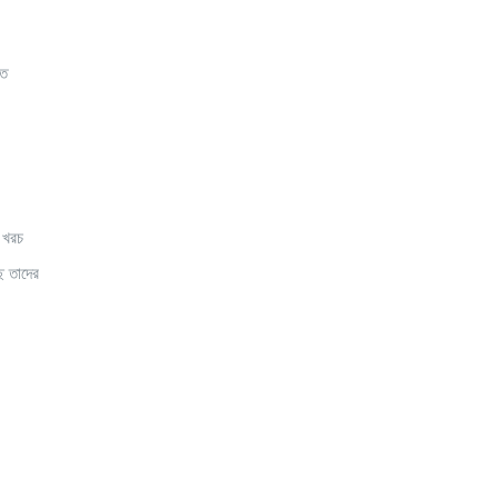
িত
র খরচ
ে তাদের