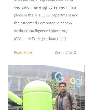
dedication have rightly earned him a
place in the MIT EECS Department and
the esteemed Computer Science &
Artificial Intelligence Laboratory
(CSAIL - MIT). He graduated
[...]
on
Read More
Comments Off
Akib
Zaman
is
getting
into
একটি ৫০ টাকার নোটের গল্প
MIT
PhD