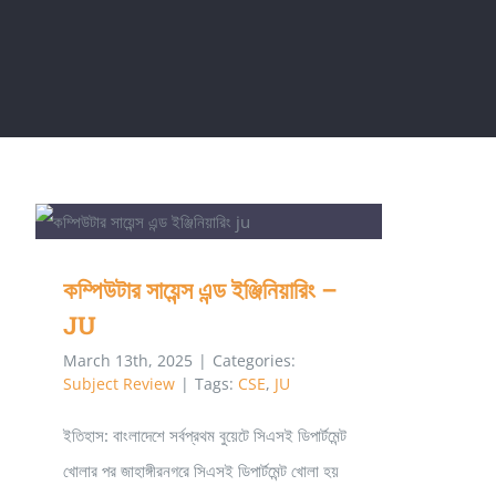
কম্পিউটার সায়েন্স এন্ড ইঞ্জিনিয়ারিং – JU
কম্পিউটার সায়েন্স এন্ড ইঞ্জিনিয়ারিং –
JU
March 13th, 2025
|
Categories:
Subject Review
|
Tags:
CSE
,
JU
ইতিহাস: বাংলাদেশে সর্বপ্রথম বুয়েটে সিএসই ডিপার্টমেন্ট
খোলার পর জাহাঙ্গীরনগরে সিএসই ডিপার্টমেন্ট খোলা হয়