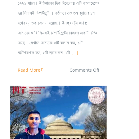
১৯৯১ সালে। ইতিহাসের দিক বিবেচনায় এটি বাংলাদেশের
২য় সিএসই ডিপার্টমেন্ট । বর্তমানে ৩৩ তম ব্যাচের ১ম
বর্ষের স্নাতক চলমান রয়েছে। ইনফ্রাস্ট্রাকচার:
আমাদের জাবি সিএসই ডিপার্টমেন্টের নিজস্ব একটি বিল্ডিং
আছে। যেখানে আমাদের ৩টি ক্লাস রুম, ১টি
মাল্টিপারপাস রুম, ৩টি ল্যাব রুম, ১টি
[...]
on
Read More
Comments Off
কম্পিউটার
সায়েন্স
এন্ড
ইঞ্জিনিয়ারিং
–
JU
Akib Zaman is getting into MIT