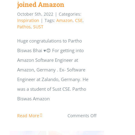
joined Amazon
October 5th, 2022
|
Categories:
Inspiration
|
Tags:
Amazon
,
CSE
,
Pathos
,
SUST
Huge congratulations to Partho
Biswas Bhai ♥️😍 For getting into
Amazon Software Engineer at
Amazon, Germany . Ex- Software
Engineer at Zalando, Germany. He
was a student of Sust CSE. Partho
Biswas Amazon
on
Read More
Comments Off
Partho
Biswas