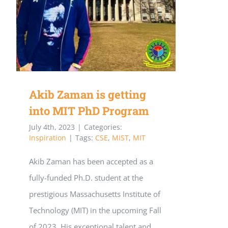
PhD Program
Akib Zaman is getting
into MIT PhD Program
July 4th, 2023
|
Categories:
Inspiration
|
Tags:
CSE
,
MIST
,
MIT
Akib Zaman has been accepted as a
fully-funded Ph.D. student at the
prestigious Massachusetts Institute of
Technology (MIT) in the upcoming Fall
of 2023. His exceptional talent and