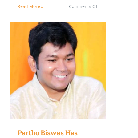
on
Read More
Comments Off
একটি
৫০
টাকার
নোটের
গল্প
Partho Biswas Has joined Amazon
Partho Biswas Has