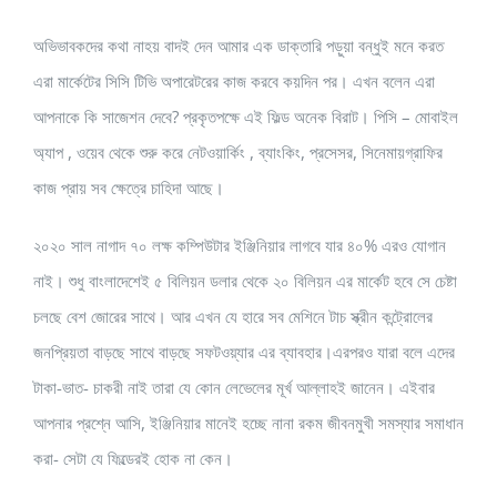
অভিভাবকদের কথা নাহয় বাদই দেন আমার এক ডাক্তারি পড়ুয়া বন্ধুই মনে করত
এরা মার্কেটের সিসি টিভি অপারেটরের কাজ করবে কয়দিন পর। এখন বলেন এরা
আপনাকে কি সাজেশন দেবে? প্রকৃতপক্ষে এই ফিল্ড অনেক বিরাট। পিসি – মোবাইল
অ্যাপ , ওয়েব থেকে শুরু করে নেটওয়ার্কিং , ব্যাংকিং, প্রসেসর, সিনেমায়গ্রাফির
কাজ প্রায় সব ক্ষেত্রে চাহিদা আছে।
২০২০ সাল নাগাদ ৭০ লক্ষ কম্পিউটার ইঞ্জিনিয়ার লাগবে যার ৪০% এরও যোগান
নাই। শুধু বাংলাদেশেই ৫ বিলিয়ন ডলার থেকে ২০ বিলিয়ন এর মার্কেট হবে সে চেষ্টা
চলছে বেশ জোরের সাথে। আর এখন যে হারে সব মেশিনে টাচ স্ক্রীন কন্ট্রোলের
জনপ্রিয়তা বাড়ছে সাথে বাড়ছে সফটওয়্যার এর ব্যাবহার।এরপরও যারা বলে এদের
টাকা-ভাত- চাকরী নাই তারা যে কোন লেভেলের মূর্খ আল্লাহই জানেন। এইবার
আপনার প্রশ্নে আসি, ইঞ্জিনিয়ার মানেই হচ্ছে নানা রকম জীবনমুখী সমস্যার সমাধান
করা- সেটা যে ফিল্ডেরই হোক না কেন।