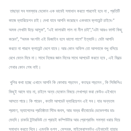
তাছাড়া সব সমস্যার যেকোন এক ভাবেই সমাধান করতে পারলেই হবে না , প্রতিটি
কাজে ভ্যারিয়েশন চাই। দেখা যাবে আপনি করেছেন একভাবে ক্লায়েন্ট চাইবে-”
অমক লেখাটা উড়ে আসুক”, “এই কালারটা লাল না নীল চাই”,”এটা আরও ফাস্ট কিছু
করেন”, “অমক অংশটা এই ডিজাইন হলে ভালো লাগে” ইত্যাদি। যেটা আপনি
করতে না পারলে ক্লায়েন্ট ভেগে যাবে। আর কোন অফিস তো আপনাকে শুধু বসিয়ে
রেখে বেতন দিবে না। সাথে নিজের জ্ঞান দিনের সাথে আপডেট করতে হবে , এই ফিল্ডে
শেখার কোন শেষ নাই।
খুশির কথা হচ্ছে এখানে আপনি কি কোথায় পড়লেন , কতদুর পড়লেন , কি সিজিপিএ
কিছুই আসে যায় না, চাইলে অন্য যেকোন বিষয়ে লেখাপড়া করা কেউও এইখানে
আসতে পারে। কি পারেন , কতটা আপডেট ভ্যারিয়েশন এই সব। যার অন্যতম
প্রমাণ, অ্যাপেলের প্রতিষ্ঠাতা স্টিভ জবস, আর অভ্র কীবোর্ডের ডেভেলপার ডাঃ
মেহদি। চাকরি ইন্টারভিউ তে প্রায়ই কম্পিউটার আর প্রোগ্রামিং সমস্যা ধরায় দিয়ে
সমাধান করতে দিবে। এমনকি গুগল , ফেসবুক, মাইক্রোসফটও এইভাবেই হায়ার