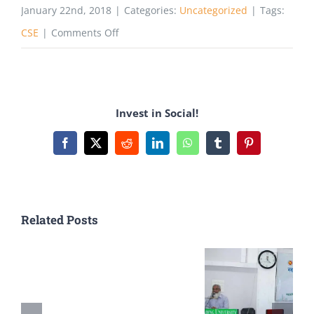
January 22nd, 2018
|
Categories:
Uncategorized
|
Tags:
on
CSE
|
Comments Off
সিএসইর
ভবিষ্যৎ
কি?
Invest in Social!
Facebook
X
Reddit
LinkedIn
WhatsApp
Tumblr
Pinterest
Related Posts