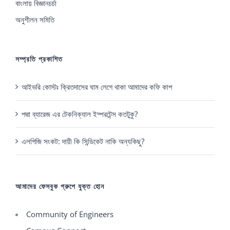
বাংলায় বিজ্ঞানচর্চা
অনুশীলন সমিতি
সম্প্রতি প্রকাশিত
আইভরি কোস্টঃ ক্রিতদাসের ঘাম লেগে থাকা আমাদের কফি কাপ
পদ্মা ব্যারেজ এর টেকনিক্যাল ইম্পরটেন্স কতটুকু?
এলপিজি সংকট: দায়ী কি সিন্ডিকেট নাকি অন্যকিছু?
আমাদের ফেসবুক গ্রুপে যুক্ত হোন
Community of Engineers