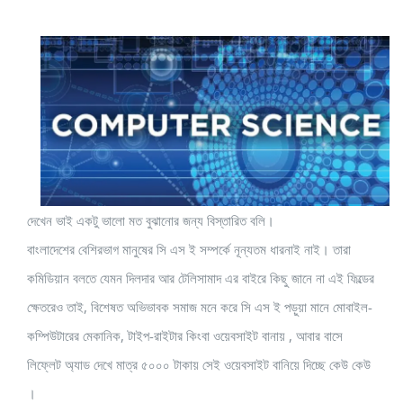
দেখেন ভাই একটু ভালো মত বুঝানোর জন্য বিস্তারিত বলি।
বাংলাদেশের বেশিরভাগ মানুষের সি এস ই সম্পর্কে নূন্যতম ধারনাই নাই। তারা
কমিডিয়ান বলতে যেমন দিলদার আর টেলিসামাদ এর বাইরে কিছু জানে না এই ফিল্ডের
ক্ষেতরেও তাই, বিশেষত অভিভাবক সমাজ মনে করে সি এস ই পড়ুয়া মানে মোবাইল-
কম্পিউটারের মেকানিক, টাইপ-রাইটার কিংবা ওয়েবসাইট বানায় , আবার বাসে
লিফ্লেট অ্যাড দেখে মাত্র ৫০০০ টাকায় সেই ওয়েবসাইট বানিয়ে দিচ্ছে কেউ কেউ
।