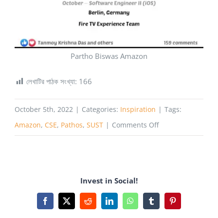
Partho Biswas Amazon
লেখাটির পাঠক সংখ্যা:
166
October 5th, 2022
|
Categories:
Inspiration
|
Tags:
on
Amazon
,
CSE
,
Pathos
,
SUST
|
Comments Off
Partho
Biswas
Has
Invest in Social!
joined
Amazon
Facebook
X
Reddit
LinkedIn
WhatsApp
Tumblr
Pinterest