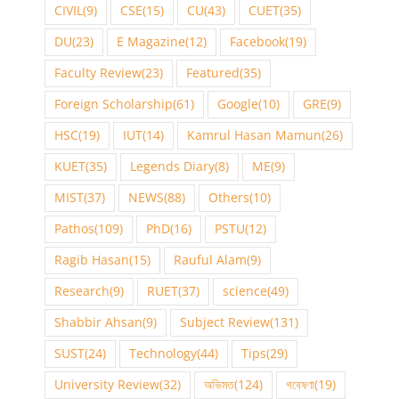
CIVIL
(9)
CSE
(15)
CU
(43)
CUET
(35)
DU
(23)
E Magazine
(12)
Facebook
(19)
Faculty Review
(23)
Featured
(35)
Foreign Scholarship
(61)
Google
(10)
GRE
(9)
HSC
(19)
IUT
(14)
Kamrul Hasan Mamun
(26)
KUET
(35)
Legends Diary
(8)
ME
(9)
MIST
(37)
NEWS
(88)
Others
(10)
Pathos
(109)
PhD
(16)
PSTU
(12)
Ragib Hasan
(15)
Rauful Alam
(9)
Research
(9)
RUET
(37)
science
(49)
Shabbir Ahsan
(9)
Subject Review
(131)
SUST
(24)
Technology
(44)
Tips
(29)
University Review
(32)
অভিমত
(124)
গবেষণা
(19)