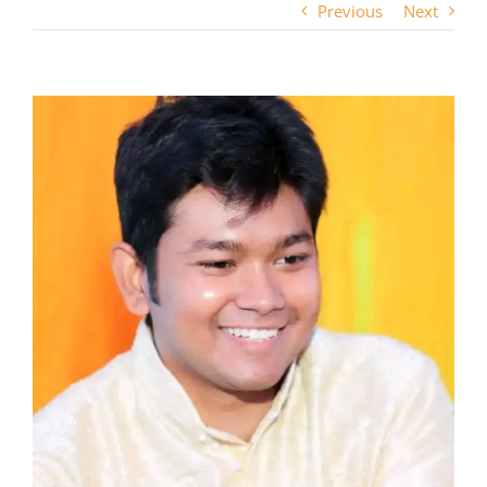
Previous
Next
View
Larger
Image