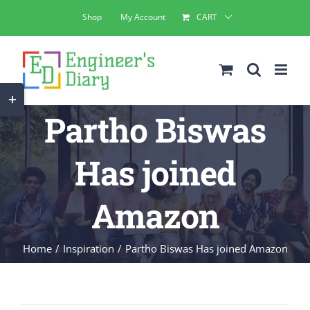
Skip
Shop
My Account
CART
to
content
Toggle
Partho Biswas
Sliding
Bar
Has joined
Area
Amazon
Home
Inspiration
Partho Biswas Has joined Amazon