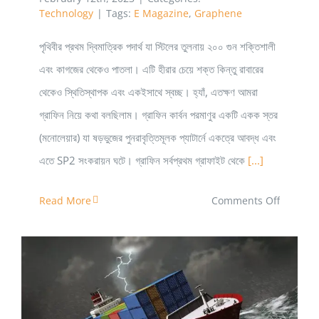
Technology
|
Tags:
E Magazine
,
Graphene
পৃথিবীর প্রথম দ্বিমাত্রিক পদার্থ যা স্টিলের তুলনায় ২০০ গুন শক্তিশালী
এবং কাগজের থেকেও পাতলা। এটি হীরার চেয়ে শক্ত কিন্তু রাবারের
থেকেও স্থিতিস্থাপক এবং একইসাথে স্বচ্ছ। হ্যাঁ, এতক্ষণ আমরা
গ্রাফিন নিয়ে কথা বলছিলাম। গ্রাফিন কার্বন পরমাণুর একটি একক স্তর
(মনোলেয়ার) যা ষড়ভুজের পুনরাবৃত্তিমূলক প্যাটার্নে একত্রে আবদ্ধ এবং
এতে SP2 সংকরায়ন ঘটে। গ্রাফিন সর্বপ্রথম গ্রাফাইট থেকে
[...]
on
Read More
Comments Off
গ্রাফিনঃ
ভবিষ্যতের
হাতিয়ার
যখন
বর্তমানের