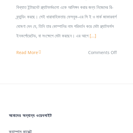
বিখ্যাত ইন্টারনেট প্ল্যাটফর্মগুলো একে আলিঙ্গন করার জন্য নিজেদের রি-
ব্র্যান্ডিং করছে। সেই ধারাবাহিকতায় ফেসবুক-এর সি ই ও মার্ক জাকারবার্গ
ঘোষণা দেন যে, তিনি তার কোম্পানির নাম পরিবর্তন করে মেটা প্ল্যাটফর্মস
ইনকর্পোরেটেড, বা সংক্ষেপে মেটা করছেন। এর আগে
[...]
on
Read More
Comments Off
মেটা
থেকে
মেটাভার্সঃ
ভার্চুয়াল
দুনিয়ায়
বাস্তবতা
আমাদের অন্যান্য ওয়েবসাইট
ক্যাম্পাস কানেক্ট