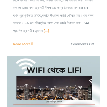
হবে তা আবার যখন জ্বালানী উৎপাদনের জন্য উৎপাদক চাষ করা হবে
তখন পুরোপুরিভাবে তাত্তি¡কভাবে উৎপাদক দ্বারা শোষিত হবে। এর লক্ষ্য
অন্তত ৫০% কম গ্রীনহাউজ গ্যাস এবং কার্বন নিঃসরণ করা। SAF
প্রচলিত জ্বালানীর তুলনায়
[...]
on
Read More
Comments Off
এভিয়েশনে
জৈব
জ্বালানী