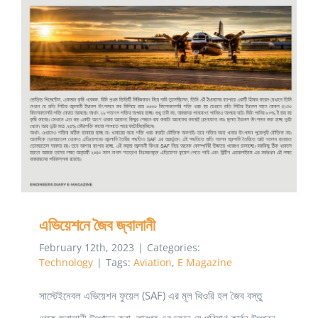
এভিয়েশনে জৈব জ্বালানী
এভিয়েশনে জৈব জ্বালানী
February 12th, 2023
|
Categories:
Technology
|
Tags:
Aviation
,
E Magazine
সাস্টেইনেবল এভিয়েশন ফুয়েল (SAF) এর মূল থিওরি হল জৈব বস্তু
থেকে জ্বালানী উৎপাদন করা, তারপর এর দহনে যে পরিমাণ কার্বন উৎপন্ন