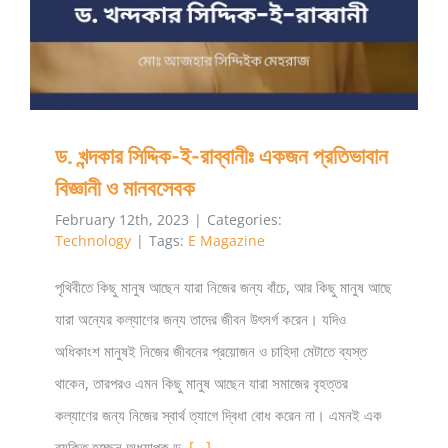
ড. খন্দকার সিদ্দিক-ই-রাব্বানীঃ একজন প্রতিভাবান
বিজ্ঞানী ও মানবসেবক
February 12th, 2023
|
Categories:
Technology
|
Tags:
E Magazine
পৃথিবীতে কিছু মানুষ আছেন যারা নিজের জন্য বাঁচে, আর কিছু মানুষ আছে
যারা অন্যের কল্যাণের জন্য তাদের জীবন উৎসর্গ করেন। যদিও
অধিকাংশ মানুষই নিজের জীবনের প্রয়োজন ও চাহিদা মেটাতে ব্যস্ত
থাকেন, তারপরও এমন কিছু মানুষ আছেন যারা সমাজের বৃহত্তর
কল্যাণের জন্য নিজের স্বার্থ ত্যাগে দ্বিধা বোধ করেন না। এমনই এক
ব্যক্তি হচ্ছেন অধ্যাপক ড.
[...]