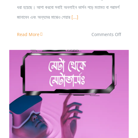
ধরা হয়েছে। আশা করবো সবাই অনলাইন ভার্সন পড়ে মতামত বা পরামর্শ
জানাবেন এবং অন্যদের মাঝেও শেয়ার
[...]
on
Read More
Comments Off
ইঞ্জিনিয়ার’স
ডায়েরি
ই-
ম্যাগাজিন
১ম
সংখ্যা