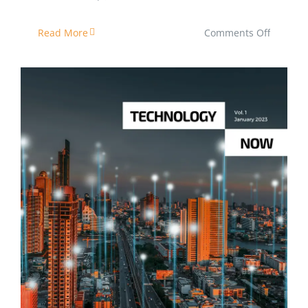
on
Read More
Comments Off
ঘূর্ণিঝড়
চলাকালীন
জাহাজগুলোক
বন্দর
ছাড়তে
বলা
হয়
কেন?
ইঞ্জিনিয়ার’স ডায়েরি ই-ম্যাগাজিন ১ম সংখ্যা