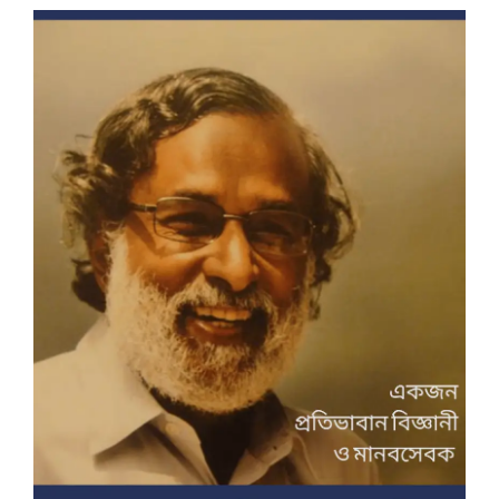
ডায়েরি
ই-
ম্যাগাজিন
২য়
সংখ্যা
ড. খন্দকার সিদ্দিক-ই-রাব্বানীঃ একজন প্রতিভাবান বিজ্ঞানী ও
মানবসেবক