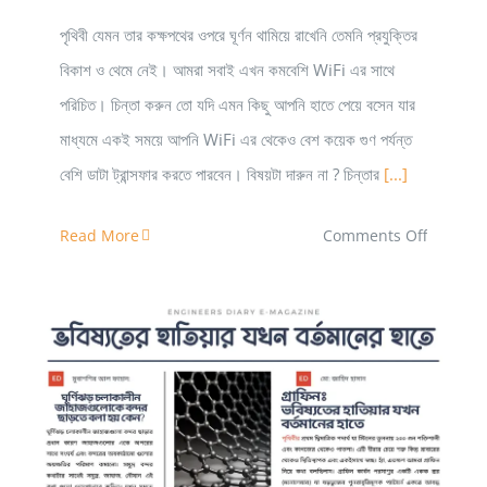
পৃথিবী যেমন তার কক্ষপথের ওপরে ঘূর্ণন থামিয়ে রাখেনি তেমনি প্রযুক্তির
বিকাশ ও থেমে নেই। আমরা সবাই এখন কমবেশি WiFi এর সাথে
পরিচিত। চিন্তা করুন তো যদি এমন কিছু আপনি হাতে পেয়ে বসেন যার
মাধ্যমে একই সময়ে আপনি WiFi এর থেকেও বেশ কয়েক গুণ পর্যন্ত
বেশি ডাটা ট্রান্সফার করতে পারবেন। বিষয়টা দারুন না ? চিন্তার
[...]
on
Read More
Comments Off
WiFi
এর
আধুনিক
সংস্করণ
LiFi