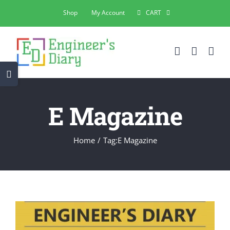
Skip
Shop
My Account
CART
to
content
Toggle
Sliding
Bar
E Magazine
Area
Home
Tag:
E Magazine