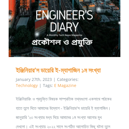
ইঞ্জিনিয়ার’স ডায়েরি ই-ম্যাগাজিন ১ম সংখ্যা
January 27th, 2023
|
Categories:
Technology
|
Tags:
E Magazine
ইঞ্জিনিয়ারিং ও প্রযুক্তি বিষয়ক সাম্প্রতিক তথ্যগুলো একসাথে পাঠকের
হাতে তুলে দিতে আমাদের উদ্যোগ - ইঞ্জিনিয়ার'স ডায়েরি ই ম্যাগাজিন।
জানুয়ারি '২৩ সংখ্যার মধ্য দিয়ে আমাদের ১ম সংখ্যা আলোর মুখ
দেখলো। এই সংখ্যায় ২০২২ সালে সংগঠিত আলোচিত কিছু ঘটনা তুলে