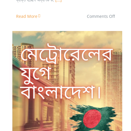
on
Read More
Comments Off
ড.
খন্দকার
সিদ্দিক-
ই-
রাব্বানীঃ
একজন
প্রতিভাবান
বিজ্ঞানী
ও
মানবসেবক
মেট্রোরেলের যুগে বাংলাদেশ