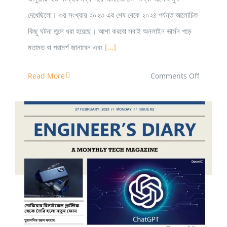
দেখেছিলো। ৩য় সংখ্যায় ২০২৩ এর শেষ থেকে ২০২৪ পর্যন্ত আলোচিত
কিছু ঘটনা তুলে ধরা হয়েছে। আশা করবো সবাই অনলাইন ভার্সন পড়ে
মতামত বা পরামর্শ জানাবেন এবং
[...]
on
Read More
Comments Off
ইঞ্জিনিয়ার’স
ডায়েরি
ই-
ম্যাগাজিন
৩য়
সংখ্যা
ইঞ্জিনিয়ার’স ডায়েরি ই-ম্যাগাজিন ২য় সংখ্যা