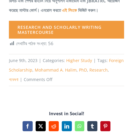
রিসার্চ এবং পেপার রাইটিং নিয়ে অনুশীলন একাডেমি এবং JBRATRC আয়োজন
করেছে মাস্টার কোর্স। এনরোল করতে
এই লিংকে
ভিজিট করুন।
RESEARCH AND SCHOLARLY WRITING
MASTERCOURSE
লেখাটির পাঠক সংখ্যা:
56
June 9th, 2023
|
Categories:
Higher Study
|
Tags:
Foreign
Scholarship
,
Mohammad A. Halim
,
PhD
,
Research
,
on
গবেষণা
|
Comments Off
আমেরিকার
বিশ্ববিদ্যালয়ে
কিভাবে
Invest in Social!
পিএইচডি
সুপারভাইজর
Facebook
X
Reddit
LinkedIn
WhatsApp
Tumblr
Pinterest