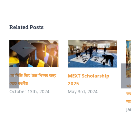
সিলেক্ট
করবো?
Related Posts
লো সিজি নিয়ে উচ্চ শিক্ষার জন্য
MEXT Scholarship
যেতে করণীয়
2025
আমেরিকাত
October 13th, 2024
May 3rd, 2024
করার প্র
লাগে?
Januar