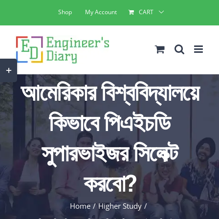
Skip
Shop
My Account
CART
to
content
Toggle
আমেরিকার বিশ্ববিদ্যালয়ে
Sliding
Bar
কিভাবে পিএইচডি
Area
সুপারভাইজর সিলেক্ট
করবো?
Home
Higher Study