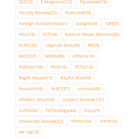
DU
(23)
E Magazine
(12)
Facebook
(19)
Faculty Review
(23)
Featured
(35)
Foreign Scholarship
(61)
Google
(10)
GRE
(9)
HSC
(19)
IUT
(14)
Kamrul Hasan Mamun
(26)
KUET
(35)
Legends Diary
(8)
ME
(9)
MIST
(37)
NEWS
(88)
Others
(10)
Pathos
(109)
PhD
(16)
PSTU
(12)
Ragib Hasan
(15)
Rauful Alam
(9)
Research
(9)
RUET
(37)
science
(49)
Shabbir Ahsan
(9)
Subject Review
(131)
SUST
(24)
Technology
(44)
Tips
(29)
University Review
(32)
অভিমত
(124)
গবেষণা
(19)
পদ্মা সেতু
(13)