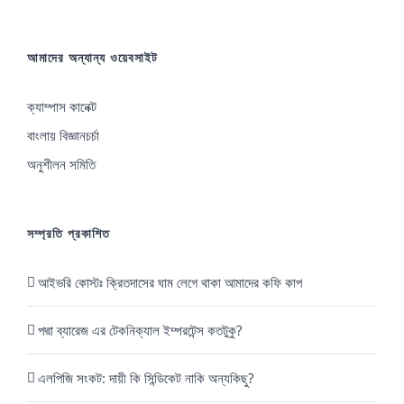
আবেদন
প্রক্রিয়া
আমাদের অন্যান্য ওয়েবসাইট
ক্যাম্পাস কানেক্ট
বাংলায় বিজ্ঞানচর্চা
অনুশীলন সমিতি
সম্প্রতি প্রকাশিত
আইভরি কোস্টঃ ক্রিতদাসের ঘাম লেগে থাকা আমাদের কফি কাপ
পদ্মা ব্যারেজ এর টেকনিক্যাল ইম্পরটেন্স কতটুকু?
এলপিজি সংকট: দায়ী কি সিন্ডিকেট নাকি অন্যকিছু?