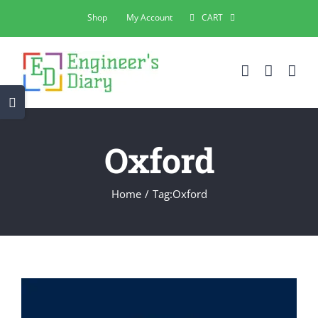
Skip
Shop
My Account
CART
to
content
Toggle
Sliding
Bar
Oxford
Area
Home
Tag:
Oxford