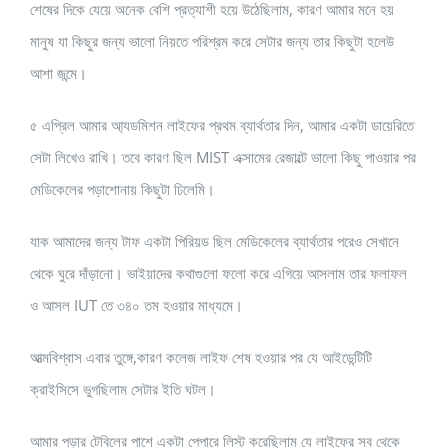
শেষের দিকে যেয়ে অনেক বেশি প্রত্যাশী হয়ে উঠেছিলাম, কারণ আমার মনে হয়
মানুষ যা কিছুর জন্য ভালো নিয়তে পরিশ্রম করে সেটার জন্য তার কিছুটা হলেউ
আশা জন্মে।
৫ এপ্রিল আমার আ্যডমিশন লাইফের প্রথম ব্যার্থতার দিন, আমার একটা ডায়েরিতে
সেটা লিখেও রাখি। তবে কারণ ছিল MIST এক্সামের রেজাল্টে ভালো কিছু পাওয়ার পর
মেডিকেলের পড়াশোনায় কিছুটা ঢিলেমি।
যাক আমাদের জন্য টাফ একটা পিরিয়ড ছিল মেডিকেলের ব্যার্থতার পরেও সেখানে
থেকে ঘুরে দাঁড়ানো। ভাইয়াদের কথাগুলো ফলো করে এগিয়ে আসলাম তার ফলাফল
ও আসল IUT তে ৩৪০ তম হওয়ার মাধ্যমে।
আত্মবিশ্বাস এবার তুঙ্গে,কারণ কলেজ লাইফ শেষ হওয়ার পর যে আইডেন্টিটি
ক্রাইসিসে ভুগছিলাম সেটার ইতি ঘটল।
আমার পড়ার টেবিলের পাশে একটা পেপারে লিস্ট করেছিলাম যে লাইফের সব থেকে