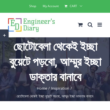
Skip
Shop
My Account
CART
to
content
Toggle
ছোটোবেলা থেকেই ইচ্ছা
Sliding
Bar
বুয়েটে পড়বো, আম্মুর ইচ্ছা
Area
ডাক্তার বানাবে
Home
Inspiration
ছোটোবেলা থেকেই ইচ্ছা বুয়েটে পড়বো, আম্মুর ইচ্ছা ডাক্তার বানাবে