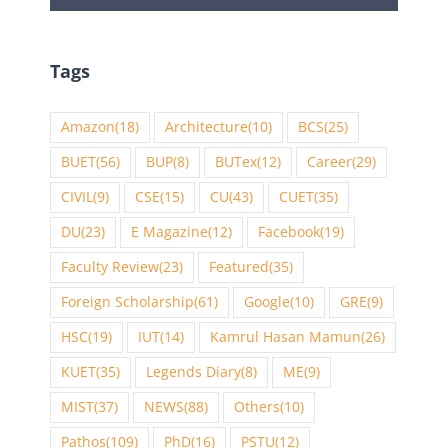
Tags
Amazon
(18)
Architecture
(10)
BCS
(25)
BUET
(56)
BUP
(8)
BUTex
(12)
Career
(29)
CIVIL
(9)
CSE
(15)
CU
(43)
CUET
(35)
DU
(23)
E Magazine
(12)
Facebook
(19)
Faculty Review
(23)
Featured
(35)
Foreign Scholarship
(61)
Google
(10)
GRE
(9)
HSC
(19)
IUT
(14)
Kamrul Hasan Mamun
(26)
KUET
(35)
Legends Diary
(8)
ME
(9)
MIST
(37)
NEWS
(88)
Others
(10)
Pathos
(109)
PhD
(16)
PSTU
(12)