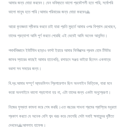
আমার জন্য দোয়া করবেন। যেন ভবিষ্যতে ভালো প্রকৌশলী হতে পারি, সর্বোপরি
ভালো মানুষ হতে পারি।আমার পরিবারের জন্য দোয়া করবেন🙏
আরো কৃতজ্ঞতা স্বীকার করতে চাই যারা প্রতি মুহুর্তে আমার ওপর বিশ্বাস রেখেছেন,
তাদের প্রত্যাশা আমি পূর্ণ করতে পেরেছি এই ভেবেই আমি অনেক আনন্দিত।
পদার্থবিজ্ঞানে ইউটিউব ছাড়াও ফাস্ট ইয়ারে আমার ফিজিক্সের প্রথম হোম টিউটর
জাফর স্যারের কাছেই আমার হাতেখড়ি, রসায়নে সঞ্জয় ভাইয়া ছিলেন একমাত্র
ভরসা সব সময়ের জন্য।
বি.দ্র.আমার সম্পূর্ণ আ্যডমিশন প্রিপারেশান ছিল অনলাইন ভিত্তিক, যারা মনে
করো অনলাইনে ভালো পড়াশোনা হয় না, এটা তাদের জন্য একটা অনুপ্রেরণা।
নিজের সুস্থতা কামনা করে শেষ করছি।এত বছরের সাধনা শ্রমের প্রাপ্তির মধুরতা
প্রকাশ করতে যে অনেক বেশি শব্দ খরচ করে ফেলেছি সেটা সবাই ক্ষমাসুন্দর দৃষ্টিতে
দেখবেন🙏আল্লাহ হাফেজ।