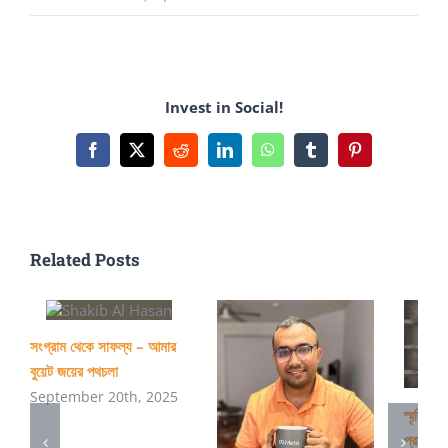
ছোটোবেলা
থেকেই
ইচ্ছা
Invest in Social!
বুয়েটে
পড়বো,
Facebook
X
Reddit
LinkedIn
WhatsApp
Tumblr
Pinterest
আম্মুর
ইচ্ছা
ডাক্তার
Related Posts
বানাবে
সংগ্রাম থেকে সাফল্য – আমার
বুয়েট জয়ের পথচলা
September 20th, 2025
স্মৃতিচারণ
প্রাণপ