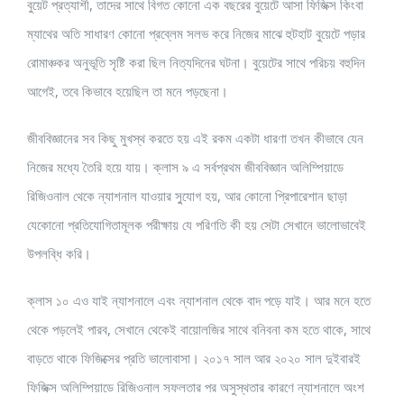
বুয়েট প্রত্যাশী, তাদের সাথে বিগত কোনো এক বছরের বুয়েটে আসা ফিজিক্স কিংবা
ম্যাথের অতি সাধারণ কোনো প্রব্লেম সলভ করে নিজের মাঝে হুটহাট বুয়েটে পড়ার
রোমাঞ্চকর অনুভূতি সৃষ্টি করা ছিল নিত্যদিনের ঘটনা। বুয়েটের সাথে পরিচয় বহুদিন
আগেই, তবে কিভাবে হয়েছিল তা মনে পড়ছেনা।
জীববিজ্ঞানের সব কিছু মুখস্থ করতে হয় এই রকম একটা ধারণা তখন কীভাবে যেন
নিজের মধ্যে তৈরি হয়ে যায়। ক্লাস ৯ এ সর্বপ্রথম জীববিজ্ঞান অলিম্পিয়াডে
রিজিওনাল থেকে ন্যাশনাল যাওয়ার সু্যোগ হয়, আর কোনো প্রিপারেশান ছাড়া
যেকোনো প্রতিযোগিতামূলক পরীক্ষায় যে পরিণতি কী হয় সেটা সেখানে ভালোভাবেই
উপলব্ধি করি।
ক্লাস ১০ এও যাই ন্যাশনালে এবং ন্যাশনাল থেকে বাদ পড়ে যাই। আর মনে হতে
থেকে পড়লেই পারব, সেখানে থেকেই বায়োলজির সাথে বনিবনা কম হতে থাকে, সাথে
বাড়তে থাকে ফিজিক্সের প্রতি ভালোবাসা। ২০১৭ সাল আর ২০২০ সাল দুইবারই
ফিজিক্স অলিম্পিয়াডে রিজিওনাল সফলতার পর অসুস্থতার কারণে ন্যাশনালে অংশ