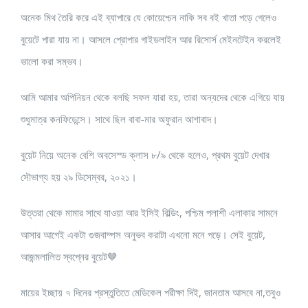
অনেক মিথ তৈরি করে এই ব্যাপারে যে কোয়েশ্চেন নাকি সব বই খাতা পড়ে গেলেও
বুয়েটে পারা যায় না। আসলে প্রোপার গাইডলাইন আর রিসোর্স মেইনটেইন করলেই
ভালো করা সম্ভব।
আমি আমার অপিনিয়ন থেকে বলছি সফল যারা হয়, তারা অন্যদের থেকে এগিয়ে যায়
শুধুমাত্র কনফিডেন্সে। সাথে ছিল বাবা-মার অফুরান আশাবাদ।
বুয়েট নিয়ে অনেক বেশি অবসেস্ড ক্লাস ৮/৯ থেকে হলেও, প্রথম বুয়েট দেখার
সৌভাগ্য হয় ২৯ ডিসেম্বর, ২০২১।
উত্তরা থেকে মামার সাথে যাওয়া আর ইসিই বিল্ডিং, পশ্চিম পলাশী এলাকার সামনে
আসার আগেই একটা গুজবাম্পস অনুভব করাটা এখনো মনে পড়ে। সেই বুয়েট,
আজন্মলালিত স্বপ্নের বুয়েট🤎
মায়ের ইচ্ছায় ৭ দিনের প্রস্তুতিতে মেডিকেল পরীক্ষা দিই, জানতাম আসবে না,তবুও