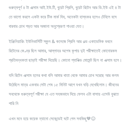
গুরুত্বপূর্ণ ৪ টা এক্সাম আই.ইউ.টি, বুয়েট প্রিলি, বুয়েট রিটেন আর ডি.ইউ এই ৪ টা
তে ভালো করলে একটা করে টিক মার্ক দিব, অনেকটা হাস্যকর হলেও টেবিলে বসে
বারবার চোখ পড়ত আর অজানা অনুপ্রেরণা পাওয়া যেত।
ইঞ্জিনিয়ারিং ইউনিভার্সিটি স্কুল & কলেজে প্রিলি আর ওল্ড একাডেমিক ভবনে
রিটেনের কেণ্দ্র ছিল আমার, আল্লাহর অশেষ কৃপায় দুই পরীক্ষাতেই কোনোরকম
প্রতিবন্ধকতা ছাড়াই পরীক্ষা দিয়েছি। কোনো প্যানিক্ড মোমেন্ট ছিল না এক্সাম হলে।
যদি রিটেন এক্সাম হলের কথা বলি আমার খাতা থেকে আমার চোখ সরেছে আর কলম
উঠেছিল মাত্র একবার সেটা শেষ ১৫ মিনিট আগে যখন ঘড়ি দেখেছিলাম। জীবনের
সবথেকে গুরুত্বপূর্ণ পরীক্ষা যে এত সহজভাবে দিয়ে ফেলব এটা বাসায় এসেউ বুঝতে
পারি নি
এখন মনে হয়ে কয়েক ন্যানো সেকেন্ডেই ঘটে গেল সবকিছু🤎😌