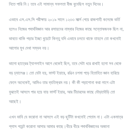
নিতে পারি নি। তবে এই সামান্য সফলতা বীজ বুনেছিল নতুন দিনের।
এভাবে এস.এস.সি পরীক্ষায় ২০১৯ সালে ১২৩৩ মার্ক্স পেয়ে রাজশাহী কলেজে ভর্তি
হলেও নিজের পদার্থবিজ্ঞান আর রসায়নের নাম্বার নিজের কাছে সন্তোষজনক ছিল না,
ভাবতে থাকি পড়ার ইচ্ছা বুয়েটে কিন্তু যদি এভাবে চলতে থাকে তাহলে তো কখনোই
আলোর মুখ দেখা সম্ভব নয়।
ভালো ছাত্রের ট্যাগলাইন আগে থেকেই ছিল, তবে সেটা ধরে রাখাই হলো সব থেকে
বড় চ্যালেঞ্জ। তো যেটা হয়, ফাস্ট ইয়ারে, রঙিন চশমা পড়ে হিতাহিত জ্ঞান হারিয়ে
ফেলে অনেকেই, আমিও তার ব্যতিক্রম নয়। কী কী পড়াশোনা করা লাগে এটা
বুঝতেই আসলে পার হয়ে যায় ফার্স্ট ইয়ার, আর টিচারদের কাছে দৌড়াদৌড়ি তো
আছেই।
এখন ভাবি যে করোনা না আসলে এই বড় ছুটিটা কখনোই পেতাম না। এটা একমাত্র
প্লাস পয়েন্ট করোনা আসার আমার কাছে।ধীরে ধীরে পদার্থবিজ্ঞানের অজানা