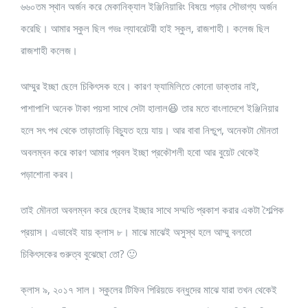
৬৬০তম স্থান অর্জন করে মেকানিক্যাল ইঞ্জিনিয়ারিং বিষয়ে পড়ার সৌভাগ্য অর্জন
করেছি। আমার স্কুল ছিল গভঃ ল্যাবরেটরী হাই স্কুল, রাজশাহী। কলেজ ছিল
রাজশাহী কলেজ।
আম্মুর ইচ্ছা ছেলে চিকিৎসক হবে। কারণ ফ্যামিলিতে কোনো ডাক্তার নাই,
পাশাপাশি অনেক টাকা পয়সা সাথে সেটা হালাল😆 তার মতে বাংলাদেশে ইঞ্জিনিয়ার
হলে সৎ পথ থেকে তাড়াতাড়ি বিচ্যুত হয়ে যায়। আর বাবা নিশ্চুপ, অনেকটা মৌনতা
অবলম্বন করে কারণ আমার প্রবল ইচ্ছা প্রকৌশলী হবো আর বুয়েট থেকেই
পড়াশোনা করব।
তাই মৌনতা অবলম্বন করে ছেলের ইচ্ছার সাথে সম্মতি প্রকাশ করার একটা শৈল্পিক
প্রয়াস। এভাবেই যায় ক্লাস ৮। মাঝে মাঝেই অসুস্থ হলে আম্মু বলতো
চিকিৎসকের গুরুত্ব বুঝেছো তো? 🙂
ক্লাস ৯, ২০১৭ সাল। স্কুলের টিফিন পিরিয়ডে বন্ধুদের মাঝে যারা তখন থেকেই