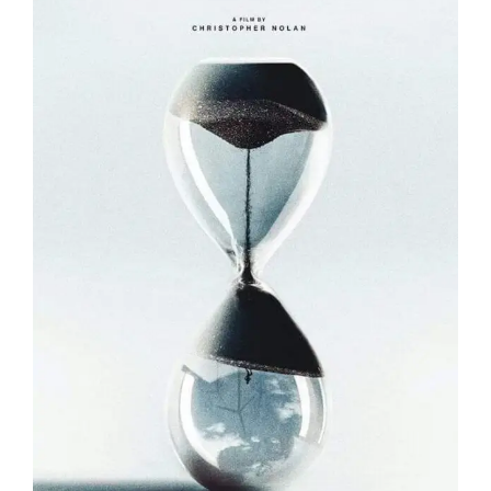
আরেকটা
বাঁধ
নির্মাণ
কি
সত্যিই
বাস্তবসম্মত
মুভি বিশ্লেষণ: টেনেট