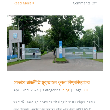
on
Read More
Comments Off
মুভি
বিশ্লেষণ:
টেনেট
যেভাবে রাজনীতি মুক্ত হল খুলনা বিশ্ববিদ্যালয়
যেভাবে রাজনীতি মুক্ত হল খুলনা বিশ্ববিদ্যালয়
April 2nd, 2024
|
Categories:
blog
|
Tags:
KU
৩১ আগষ্ট, ১৯৯১ ক্লাস শুরুর পর আমরা প্রথম ব্যাচের ছাত্ররা সবচেয়ে
বেশি ঝামেলায় পড়তাম যখন ক্লাসের ফাঁকে গোলপাতার ছাউনি বিশিষ্ট