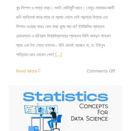
খুব সিম্পল ও সস্তা তথ্য। সবাই মোটামুটি জানে।।তবুও সমাজের জ্ঞানী
গুনি ব্যক্তিরা মাঝে মাঝে যে প্রশ্ন তোলে সেই প্রশ্নের উত্তর এত
সিম্পল হওয়ার পরেও কেন তারা খুজে পায় না? ইউজিসির প্রাক্তন
চেয়ারম্যান ও চট্টগ্রাম বিশ্ববিদ্যালয়ের প্রাক্তন ভিসি আবদুল মান্নান
স্যার এক টক শোতে বললেন-- উনি ভেবেই পাচ্ছেন না, ড: ইউনুস
শান্তিতে কেন নোবেল পেল?
[...]
on
Read More
Comments Off
অর্থনীতিতে
না
দিয়ে
কেন
ইউনুসকে
ডেটা সায়েন্স এর জন্য স্ট্যাটিসটিক্স এর কী কী বিষয় শিখা উচিত?
শান্তিতে