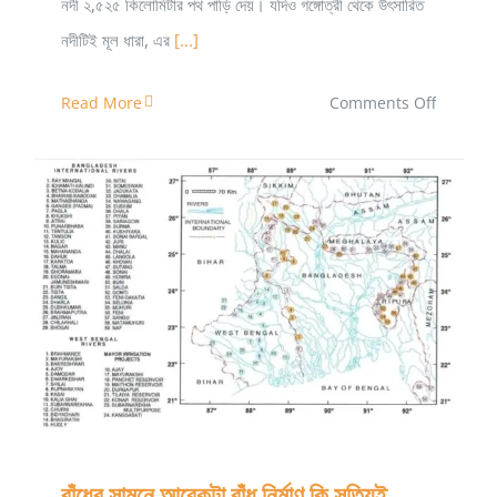
নদী ২,৫২৫ কিলোমিটার পথ পাড়ি দেয়। যদিও গঙ্গোত্রী থেকে উৎসারিত
নদীটিই মূল ধারা, এর
[...]
on
Read More
Comments Off
বন্যার
জটিল
পাঠ,
সহজ
করে
পর্ব-৩
বাঁধের সামনে আরেকটা বাঁধ নির্মাণ কি সত্যিই বাস্তবসম্মত?
বাঁধের সামনে আরেকটা বাঁধ নির্মাণ কি সত্যিই