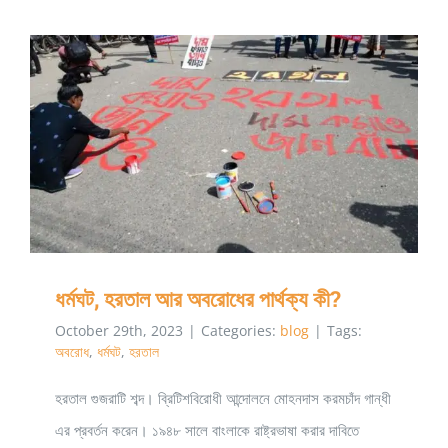
শহিদ
মিনার,
শাহজালাল
বিজ্ঞান
ও
ধর্মঘট, হরতাল আর অবরোধের পার্থক্য কী?
প্রযুক্তি
বিশ্ববিদ্যাল
ধর্মঘট, হরতাল আর অবরোধের পার্থক্য কী?
October 29th, 2023
|
Categories:
blog
|
Tags:
অবরোধ
,
ধর্মঘট
,
হরতাল
হরতাল গুজরাটি শব্দ। ব্রিটিশবিরোধী আন্দোলনে মোহনদাস করমচাঁদ গান্ধী
এর প্রবর্তন করেন। ১৯৪৮ সালে বাংলাকে রাষ্ট্রভাষা করার দাবিতে