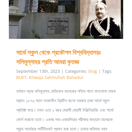
সার্ভে স্কুল থেকে প্রকৌশল বিশ্ববিদ্যালয়ঃ
সলিমুল্লাহর প্রতি আমরা কৃতজ্ঞ
September 13th, 2023
|
Categories:
blog
|
Tags:
BUET
,
Khwaja Salimullah Bahadur
বর্তমান স্যার সলিমুল্লাহ মেডিকেল কলেজের পশ্চিম পাশে নালগোলা নামক
স্থানে ১৮৭৬ সালে তৎকালীন ব্রিটিশ বাংলা সরকার ঢাকা সার্ভে স্কুল
প্রতিষ্ঠা করে। তখন এতে ২ বছর মেয়াদী মেয়াদী ইঞ্জিনিয়ারিং এবং সার্ভে
কোর্স করানো হতো। এরপর সাব-ওভারসিয়ার পরীক্ষার মাধ্যমে তাদেরকে
ল্যান্ড সার্ভেয়ার সার্টিফিকেট প্রদান করা হতো। ঢাকার জমিদার নবাব