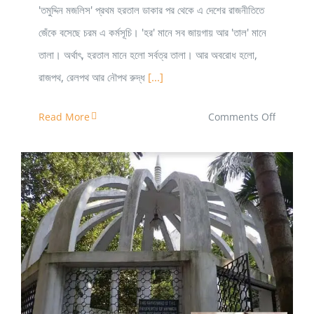
'তমুদ্দিন মজলিস' প্রথম হরতাল ডাকার পর থেকে এ দেশের রাজনীতিতে
জেঁকে বসেছে চরম এ কর্মসূচি। 'হর' মানে সব জায়গায় আর 'তাল' মানে
তালা। অর্থাৎ, হরতাল মানে হলো সর্বত্র তালা। আর অবরোধ হলো,
রাজপথ, রেলপথ আর নৌপথ রুদ্ধ
[...]
on
Read More
Comments Off
ধর্মঘট,
হরতাল
আর
অবরোধের
পার্থক্য
কী?
সার্ভে স্কুল থেকে প্রকৌশল বিশ্ববিদ্যালয়ঃ সলিমুল্লাহর প্রতি আমরা
কৃতজ্ঞ