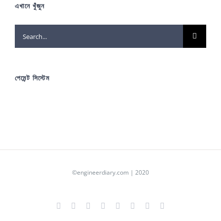
এখানে খুঁজুন
Search
for:
পেমেন্ট সিস্টেম
©engineerdiary.com | 2020
Facebook
X
YouTube
Instagram
LinkedIn
Pinterest
Tumblr
Blogger