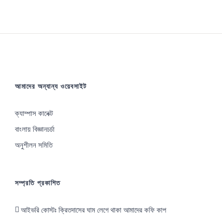
সায়েন্স
এর
জন্য
স্ট্যাটিসটিক্স
এর
আমাদের অন্যান্য ওয়েবসাইট
কী
কী
ক্যাম্পাস কানেক্ট
বিষয়
বাংলায় বিজ্ঞানচর্চা
শিখা
অনুশীলন সমিতি
উচিত?
সম্প্রতি প্রকাশিত
আইভরি কোস্টঃ ক্রিতদাসের ঘাম লেগে থাকা আমাদের কফি কাপ