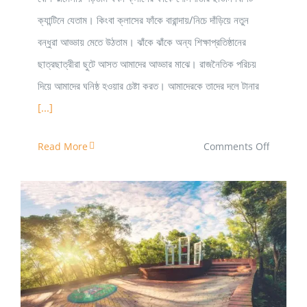
ক্যান্টিনে যেতাম। কিংবা ক্লাসের ফাঁকে বারান্দায়/নিচে দাঁড়িয়ে নতুন
বন্ধুরা আড্ডায় মেতে উঠতাম। ঝাঁকে ঝাঁকে অন্য শিক্ষাপ্রতিষ্ঠানের
ছাত্রছাত্রীরা ছুটে আসত আমাদের আড্ডার মাঝে। রাজনৈতিক পরিচয়
দিয়ে আমাদের ঘনিষ্ঠ হওয়ার চেষ্টা করত। আমাদেরকে তাদের দলে টানার
[...]
on
Read More
Comments Off
যেভাবে
রাজনীতি
মুক্ত
হল
খুলনা
শহিদ মিনার, শাহজালাল বিজ্ঞান ও প্রযুক্তি বিশ্ববিদ্যালয়
বিশ্ববিদ্যাল