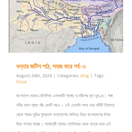
ঘাম
লেগে
বন্যার জটিল পাঠ, সহজ করে পর্ব-৩
থাকা
আমাদের
কফি
কাপ
বন্যার জটিল পাঠ, সহজ করে পর্ব-৩
August 24th, 2024
|
Categories:
blog
|
Tags:
Flood
বাংলাদেশ নামের ভৌগলিক এলাকাটি গাঙ্গেয় ব-দ্বীপের মূল ভূখণ্ড। গঙ্গা
নদীর বয়স প্রায় পাঁচ কোটি বছর -- এই এতোটা সময় ধরে নদীটি হিমালয়
থেকে পাথর-নুড়ির ক্ষুদ্রতম ভগ্নাবশেষ ভাসিয়ে নিয়ে বাংলাদেশের উপর
দিয়ে সাগরে যাচ্ছে। গাঙ্গোত্রী নামের গ্লেসিয়ার থেকে যাত্রা করে এই