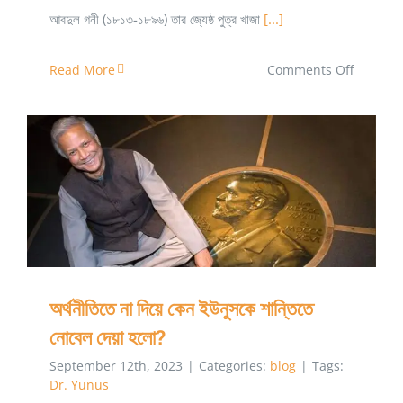
আবদুল গনী (১৮১৩-১৮৯৬) তার জ্যেষ্ঠ পুত্র খাজা
[...]
on
Read More
Comments Off
সার্ভে
স্কুল
থেকে
প্রকৌশল
বিশ্ববিদ্যাল
অর্থনীতিতে না দিয়ে কেন ইউনুসকে শান্তিতে নোবেল দেয়া হলো?
সলিমুল্লাহর
প্রতি
আমরা
অর্থনীতিতে না দিয়ে কেন ইউনুসকে শান্তিতে
কৃতজ্ঞ
নোবেল দেয়া হলো?
September 12th, 2023
|
Categories:
blog
|
Tags:
Dr. Yunus