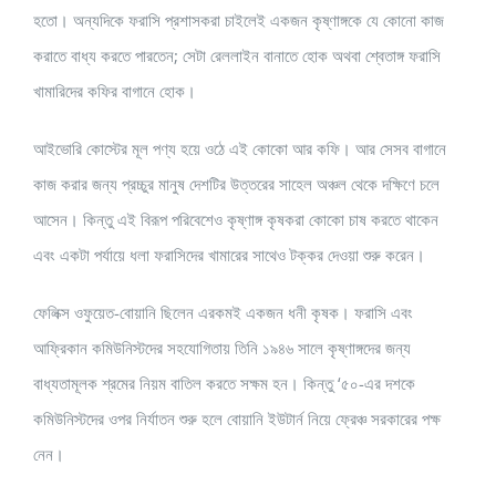
হতো। অন্যদিকে ফরাসি প্রশাসকরা চাইলেই একজন কৃষ্ণাঙ্গকে যে কোনো কাজ
করাতে বাধ্য করতে পারতেন; সেটা রেললাইন বানাতে হোক অথবা শ্বেতাঙ্গ ফরাসি
খামারিদের কফির বাগানে হোক।
আইভোরি কোস্টের মূল পণ্য হয়ে ওঠে এই কোকো আর কফি। আর সেসব বাগানে
কাজ করার জন্য প্রচ্চুর মানুষ দেশটির উত্তরের সাহেল অঞ্চল থেকে দক্ষিণে চলে
আসেন। কিন্তু এই বিরূপ পরিবেশেও কৃষ্ণাঙ্গ কৃষকরা কোকো চাষ করতে থাকেন
এবং একটা পর্যায়ে ধলা ফরাসিদের খামারের সাথেও টক্কর দেওয়া শুরু করেন।
ফেলিক্স ওফুয়েত-বোয়ানি ছিলেন এরকমই একজন ধনী কৃষক। ফরাসি এবং
আফ্রিকান কমিউনিস্টদের সহযোগিতায় তিনি ১৯৪৬ সালে কৃষ্ণাঙ্গদের জন্য
বাধ্যতামূলক শ্রমের নিয়ম বাতিল করতে সক্ষম হন। কিন্তু ‘৫০-এর দশকে
কমিউনিস্টদের ওপর নির্যাতন শুরু হলে বোয়ানি ইউটার্ন নিয়ে ফ্রেঞ্চ সরকারের পক্ষ
নেন।