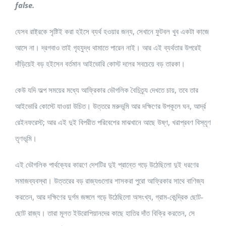
false.
যেসব রাষ্ট্রকে সৃষ্টিই করা হইসে ব্যর্থ হওয়ার জন্য, সেখানে ফুটবল খুব একটা কাজে
আসে না। দ্রগবাও তাই গৃহযুদ্ধ থামাতে পারেন নাই। আর এই ব্যর্থতার উপরেই
দাঁড়িয়েই বড় হইসেন বর্তমান আইভোরি কোস্ট দলের সবচেয়ে বড় তারকা।
কেউ যদি অল্প সময়ের মধ্যে আফ্রিকার ভৌগলিক বৈচিত্র্য দেখতে চায়, তবে তার
আইভোরি কোস্টে যাওয়া উচিত। উত্তরে মরুভূমি আর দক্ষিণের উপকূলে ঘন, আর্দ্র
রেইনফরেস্ট; আর এই দুই বিপরীত পরিবেশের মাঝখানে আছে উষ্ণ, খরাপ্রবণ বিস্তৃণ
তৃণভূমি।
এই ভৌগলিক পার্থক্যের কারণে দেশটির দুই প্রান্তে গড়ে উঠেছিলো দুই ধরণের
সমাজব্যবস্থা। উত্তরের বড় রাজ্যগুলোর শাসকরা পুরো আফ্রিকার সাথে বাণিজ্য
করতেন, আর দক্ষিণের দুর্গম জঙ্গলে গড়ে উঠেছিলো অসংখ্য, গ্রাম-কেন্দ্রিক ছোট-
ছোট রাজ্য। তারা মূলত ইউরোপিয়ানদের কাছে হাতির দাঁত বিক্রি করতেন, সে