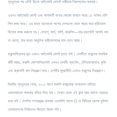
গৃহযুদ্ধের পর এটাই ছিলো আইভোরি কোস্টে নারীদের নিরাপত্তার অবস্থা।
এখনও আইভোরি কোস্ট এবং পার্শ্ববর্তী ঘানার কোকো বাগানে সাড়ে ১৫ লক্ষের বেশি
শিশু কাজ করে। এর মধ্যে অনেককে পাশের দেশগুলো থেকে পাচার করে ক্রীতদাস
হিসেবে কাজ করানো হয়। নেসলে, মার্স, হার্শি, কারগিল—যার চকলেটই আপনি খান
না কেনো, তার মধ্যে আধুনিক ক্রীতদাসদের ঘাম লেগে আছে।
ফ্রান্সাফ্রিকের ভূত এখনও আইভোরি কোস্ট ছাড়ে নাই। দেশটিতে ফ্রান্সের সামরিক
ঘাঁটি আছে, ফরাসি কোম্পানিগুলোই এখনও দেশটিং ব্যাংকিং, টেলিযোগাযোগ, কৃষি
এবং জ্বালানী খাত নিয়ন্ত্রণ করে। দেশটির মুদ্রানীতি এখনও ফ্রান্সের নিয়ন্ত্রণে।
দ্বিতীয় গৃহযুদ্ধের শেষে, ২০১১ সালে ফরাসি কমান্ডোরা অপারেশন চালিয়ে
ওয়াতারাহকে ক্ষমতায় বসিয়ে দিয়ে যায়। সেখান থেকে এই বান্দা আর কোনো নড়াচড়া
করে নাই। দেশটার গণতন্ত্রের অবস্থা এতোটাই ভালো (!) যে দিদিয়ের দ্রগবা ফুটবল
ফেডারেশনের নির্বাচনেও জিততে পারেন নাই।