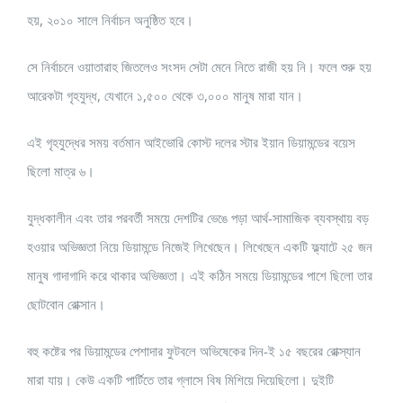
হয়, ২০১০ সালে নির্বাচন অনুষ্ঠিত হবে।
সে নির্বাচনে ওয়াতারাহ জিতলেও সংসদ সেটা মেনে নিতে রাজী হয় নি। ফলে শুরু হয়
আরেকটা গৃহযুদ্ধ, যেখানে ১,৫০০ থেকে ৩,০০০ মানুষ মারা যান।
এই গৃহযুদ্ধের সময় বর্তমান আইভোরি কোস্ট দলের স্টার ইয়ান ডিয়ামন্ডের বয়েস
ছিলো মাত্র ৬।
যুদ্ধকালীন এবং তার পরবর্তী সময়ে দেশটির ভেঙে পড়া আর্থ-সামাজিক ব্যবস্থায় বড়
হওয়ার অভিজ্ঞতা নিয়ে ডিয়ামন্ডে নিজেই লিখেছেন। লিখেছেন একটি ফ্ল্যাটে ২৫ জন
মানুষ গাদাগাদি করে থাকার অভিজ্ঞতা। এই কঠিন সময়ে ডিয়ামন্ডের পাশে ছিলো তার
ছোটবোন রোক্সান।
বহু কষ্টের পর ডিয়ামন্ডের পেশাদার ফুটবলে অভিষেকের দিন-ই ১৫ বছরের রোক্স্যান
মারা যায়। কেউ একটি পার্টিতে তার গ্লাসে বিষ মিশিয়ে দিয়েছিলো। দুইটি