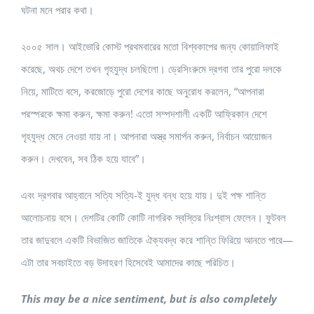
ঘটনা মনে পরার কথা।
২০০৫ সাল। আইভোরি কোস্ট প্রথমবারের মতো বিশ্বকাপের জন্য কোয়ালিফাই
করেছে, অথচ দেশে তখন গৃহযুদ্ধ চলছিলো। ড্রেসিংরুমে দ্রগবা তার পুরো দলকে
নিয়ে, মাটিতে বসে, করজোড়ে পুরো দেশের কাছে অনুরোধ করলেন, “আপনারা
পরস্পরকে ক্ষমা করুন, ক্ষমা করুন! এতো সম্পদশালী একটি আফ্রিকান দেশে
গৃহযুদ্ধ মেনে নেওয়া যায় না। আপনারা অস্ত্র সমার্পন করুন, নির্বাচন আয়োজন
করুন। দেখবেন, সব ঠিক হয়ে যাবে”।
এবং দ্রগবার আহ্বানে সত্যি সত্যি-ই যুদ্ধ বন্ধ হয়ে যায়। দুই পক্ষ শান্তি
আলোচনায় বসে। দেশটির কোটি কোটি নাগরিক স্বস্তির নিঃশ্বাস ফেলেন। ফুটবল
তার জাদুবলে একটি বিভাজিত জাতিকে ঐক্যবদ্ধ করে শান্তি ফিরিয়ে আনতে পারে—
এটা তার সবচাইতে বড় উদাহরণ হিসেবেই আমাদের কাছে পরিচিত।
This may be a nice sentiment, but is also completely