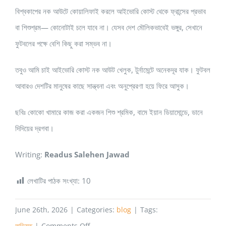
বিশ্বকাপের নক আউটে কোয়ালিফাই করলে আইভোরি কোস্ট থেকে ফ্রান্সের প্রভাব
বা শিশুশ্রম— কোনোটাই চলে যাবে না। যেসব দেশ মৌলিকভাবেই ভঙ্গুর, সেখানে
ফুটবলের পক্ষে বেশি কিছু করা সম্ভব না।
তবুও আমি চাই আইভোরি কোস্ট নক আউট খেলুক, টুর্নামেন্টে অনেকদূর যাক। ফুটবল
আবারও দেশটির মানুষের কাছে সান্ত্বনা এবং অনুপ্রেরণা হয়ে ফিরে আসুক।
ছবিঃ কোকো খামারে কাজ করা একজন শিশু শ্রমিক, বামে ইয়ান ডিয়ামোন্ডে, ডানে
দিদিয়ের দ্রগবা।
Writing:
Readus Salehen Jawad
লেখাটির পাঠক সংখ্যা:
10
June 26th, 2026
|
Categories:
blog
|
Tags:
on
অভিমত
|
Comments Off