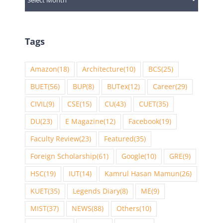
Tags
Amazon
(18)
Architecture
(10)
BCS
(25)
BUET
(56)
BUP
(8)
BUTex
(12)
Career
(29)
CIVIL
(9)
CSE
(15)
CU
(43)
CUET
(35)
DU
(23)
E Magazine
(12)
Facebook
(19)
Faculty Review
(23)
Featured
(35)
Foreign Scholarship
(61)
Google
(10)
GRE
(9)
HSC
(19)
IUT
(14)
Kamrul Hasan Mamun
(26)
KUET
(35)
Legends Diary
(8)
ME
(9)
MIST
(37)
NEWS
(88)
Others
(10)