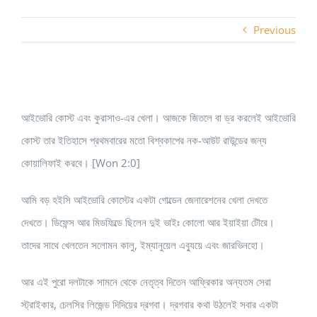
Previous
View
আইভোরি কোস্ট এবং কুরাসাও-এর খেলা। আজকে জিতলে বা ড্র করলেই আইভোরি
Larger
কোস্ট তার ইতিহাসে প্রথমবারের মতো বিশ্বকাপের নক-আউট রাউন্ডের জন্য
Image
কোয়ালিফাই করবে। [Won 2:0]
আমি বড় হইসি আইভোরি কোস্টের একটা গোল্ডেন জেনারেশনের খেলা দেখতে
দেখতে। ডিফেন্স আর মিডফিল্ডে ছিলেন দুই ভাইঃ কোলো আর ইয়াইয়া টৌরে।
তাদের সাথে খেলতেন সলোমন কালু, ইম্যানুয়েল এব্যুয়ে এবং জারভিনহো।
আর এই পুরো দলটাকে সামনে থেকে নেতৃত্ব দিতেন আফ্রিকার অন্যতম সেরা
স্ট্রাইকার, চেলসির লিজেন্ড দিদিয়ের দ্রগবা। দ্রগবার কথা উঠলেই সবার একটা