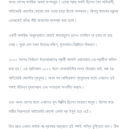
অন্য দেশের নাগরিক অথবা বংশদ্ভুত। এদের প্রায় সবাই ছিলেন বৈধ অধিবাসী,
আইভোরি কোস্টের কোকো চাষ এদের ছাড়া ছিলো অসম্ভব। কিন্তু ক্ষমতার দ্বন্দ্বে
এদেরকেই বলির পাঁঠা বানানোর ব্যবস্থা করা হলো।
একটি সামরিক অভ্যুত্থানে বেডেই ক্ষমতাচ্যুত হলেও ততদিনে যা হবার তা হয়ে
গেছে। পুরো দেশ তখন উত্তর-দক্ষিণ, মুসলমান-খ্রিষ্টানে বিভক্ত।
২০০০ সালের নির্বাচনে উত্তরাঞ্চলের প্রার্থী আলাসঁ ওয়াতারাহ-এর প্রার্থীতা বাতিল
করা হয়। এর প্রতিবাদে ২০০২ সালে সেনাবাহিনীর মধ্যে বিদ্রোহ ঘটে, শুরু হয়
আইভোরি কোস্টের গৃহযুদ্ধ। অন্য সব আফ্রিকান গৃহযুদ্ধের মতো এখানেও দুই
পক্ষই বিভিন্ন যুদ্ধাপরাধ এবং গণহত্যা সংঘটিত করসে।
এবং অন্য দেশের মতো এখানেও মূল ভিক্টিম ছিলেন সাধারণ মানুষ। বিশেষ করে
নারীর নিরাপত্তা আইভোরি কোস্টে একটা বড় ইস্যু হয়ে ওঠে।
তিন বছর এভাবে কাটার পর দ্রগবার আহ্বানে দুই পক্ষই শান্তি চুক্তিতে বসে। ঠিক