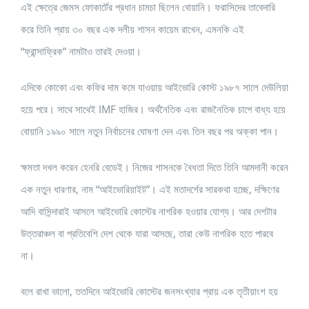
এই ক্ষেত্রে জেমস ফোকার্টের প্রধান চামচা ছিলেন বোয়ানি। ফরাসিদের তাবেদারি
করে তিনি প্রায় ৩০ বছর এক দলীয় শাসন কায়েম রাখেন, এমনকি এই
“ফ্রান্সাফ্রিক” নামটাও তারই দেওয়া।
এদিকে কোকো এবং কফির দাম কমে যাওয়ায় আইভোরি কোস্ট ১৯৮৭ সালে দেউলিয়া
হয়ে পরে। সাথে সাথেই IMF হাজির। অর্থনৈতিক এবং রাজনৈতিক চাপে বাধ্য হয়ে
বোয়ানি ১৯৯০ সালে নতুন নির্বাচনের ঘোষণা দেন এবং তিন বছর পর অক্কা পান।
ক্ষমতা দখল করেন হেনরি বেডেই। নিজের শাসনকে বৈধতা দিতে তিনি আমদানী করেন
এক নতুন ধারণার, নাম “আইভোরিয়াইট”। এই মতাদর্শের সারকথা হচ্ছে, দক্ষিণের
আদি বাসিন্দারাই আসলে আইভোরি কোস্টের নাগরিক হওয়ার যোগ্য। আর দেশটার
উত্তরাঞ্চল বা প্রতিবেশি দেশ থেকে যারা আসছে, তারা কেউ নাগরিক হতে পারবে
না।
বলে রাখা ভালো, ততদিনে আইভোরি কোস্টের জনসংখ্যার প্রায় এক তৃতীয়াংশ হয়