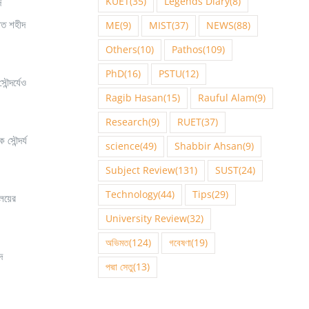
KUET
(35)
Legends Diary
(8)
দ
টিত শহীদ
ME
(9)
MIST
(37)
NEWS
(88)
Others
(10)
Pathos
(109)
PhD
(16)
PSTU
(12)
ন্দর্যেও
Ragib Hasan
(15)
Rauful Alam
(9)
Research
(9)
RUET
(37)
সৌন্দর্য
science
(49)
Shabbir Ahsan
(9)
Subject Review
(131)
SUST
(24)
Technology
(44)
Tips
(29)
ালয়ের
University Review
(32)
অভিমত
(124)
গবেষণা
(19)
দ
পদ্মা সেতু
(13)