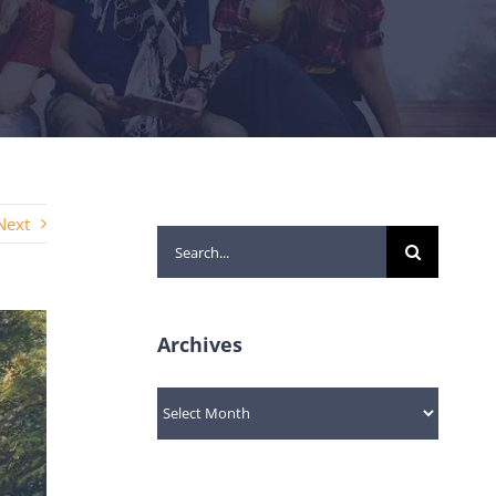
Next
Search
for:
Archives
Archives