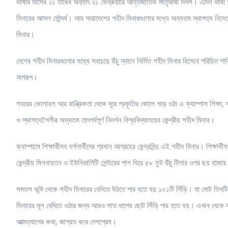
ভাষার মাসের ২১ তারিখ অর্থ্যাৎ ২১ ফেব্রুয়ারি আন্তজার্তিক মাতৃভাষা দিবস। এদিন ভাষা 
মিনারের আসল সৌন্দর্য। আর সারাদেশের শহীদ মিনারগুলোর মধ্যে অন্যতম স্থাপত্য হিসেবে 
মিনার।
দেশের শহীদ মিনারগুলোর মধ্যে সবচেয়ে উঁচু স্থানে নির্মিত শহীদ মিনার হিসেবে পরিচিত শ
অপরূপ।
শহরের কোলাহল আর যান্ত্রিকতা থেকে দূরে প্রকৃতির কোলে গড়ে ওঠা এ ক্যাম্পাস শিক্ষা,
ও স্থাপত্যশৈলীর অন্যতম তাৎপর্যপূর্ণ নিদর্শন বিশ্ববিদ্যালয়ের কেন্দ্রীয় শহীদ মিনার।
ক্যাম্পাসে শিক্ষার্থীসহ দর্শনার্থীদের প্রধান আগ্রহের কেন্দ্রবিন্দু এই শহীদ মিনার। শিক্ষা
কেন্দ্রীয় মিলনায়তন ও ইউনিভার্সিটি সেন্টারের পাশ ঘিরে ৫৮ ফুট উঁচু টিলার ওপর ছয় হাজা
সমতল ভূমি থেকে শহীদ মিনারের বেদিতে উঠতে পার হতে হয় ১০১টি সিঁড়ি। যা মোট তিনটি ধ
মিনারের মূল বেদিতে ওঠার জন্য আরও সাত ধাপের ছোট সিঁড়ি পার হতে হয়। এখান থেকে অ
আত্মত্যাগের কথা, জাগ্রত করে দেশপ্রেম।