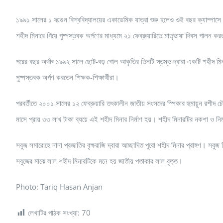
১৯৯১ সালের ১ ফাল্গুন বিশ্ববিদ্যালয়ের একাডেমিক যাত্রা শুরু হলেও ওই বছর ক্যাম্পাসে নি
শহীদ মিনারে গিয়ে পুষ্পস্তবক অর্পণের মাধ্যমে ২১ ফেব্রুয়ারিতে মাতৃভাষা দিবস পালন ক
পরের বছর অর্থাৎ ১৯৯২ সালে ছোট-বড় গোল আকৃতির তিনটি স্তম্ভ দ্বারা একটি শহীদ মিনার
পুষ্পস্তবক অর্পণ করতেন শিক্ষক-শিক্ষার্থীরা।
পরবর্তীতে ২০০১ সালের ১২ ফেব্রুয়ারি তৎকালীন জাতীয় সংসদের স্পিকার হুমায়ুন রশীদ চৌধ
মাসে প্রায় ৩৩ লাখ টাকা ব্যয়ে এই শহীদ মিনার নির্মাণ হয়। শহীদ মিনারটির নকশা ও নির্
সবুজ সমারোহে নানা প্রজাতির বৃক্ষরাজি দ্বারা আচ্ছাদিত পুরো শহীদ মিনার প্রাঙ্গণ। সবুজ
সবুজের মাঝে লাল শহীদ মিনারটিকে মনে হয় জাতীয় পতাকার লাল বৃত্ত।
Photo: Tariq Hasan Anjan
লেখাটির পাঠক সংখ্যা:
70