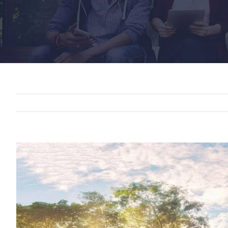
View
Larger
Image