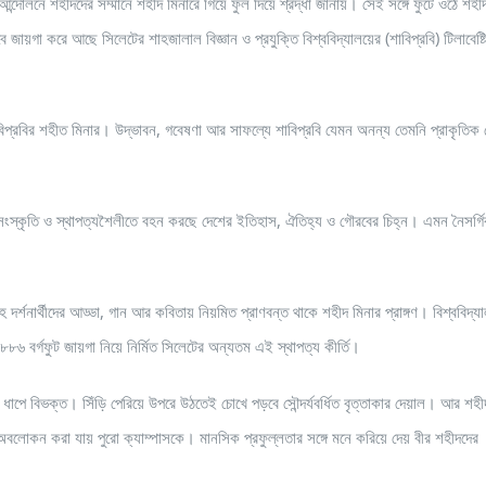
আন্দোলনে শহীদদের সম্মানে শহীদ মিনারে গিয়ে ফুল দিয়ে শ্রদ্ধা জানায়। সেই সঙ্গে ফুটে ওঠে শহী
জায়গা করে আছে সিলেটের শাহজালাল বিজ্ঞান ও প্রযুক্তি বিশ্ববিদ্যালয়ের (শাবিপ্রবি) টিলাবেষ্
াবিপ্রবির শহীত মিনার। উদ্ভাবন, গবেষণা আর সাফল্যে শাবিপ্রবি যেমন অনন্য তেমনি প্রাকৃতিক সৌ
 সংস্কৃতি ও স্থাপত্যশৈলীতে বহন করছে দেশের ইতিহাস, ঐতিহ্য ও গৌরবের চিহ্ন। এমন নৈসর্গিক 
র্থীসহ দর্শনার্থীদের আড্ডা, গান আর কবিতায় নিয়মিত প্রাণবন্ত থাকে শহীদ মিনার প্রাঙ্গণ। বিশ্ববিদ্য
র ৮৮৬ বর্গফুট জায়গা নিয়ে নির্মিত সিলেটের অন্যতম এই স্থাপত্য কীর্তি।
াপে বিভক্ত। সিঁড়ি পেরিয়ে উপরে উঠতেই চোখে পড়বে সৌন্দর্যবর্ধিত বৃত্তাকার দেয়াল। আর শহী
বলোকন করা যায় পুরো ক্যাম্পাসকে। মানসিক প্রফুল্লতার সঙ্গে মনে করিয়ে দেয় বীর শহীদদের