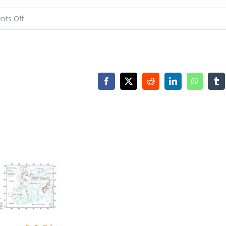
on
ts Off
শহিদ
মিনার,
শাহজালাল
বিজ্ঞান
Facebook
X
Reddit
LinkedIn
WhatsAp
Tu
ও
প্রযুক্তি
বিশ্ববিদ্যালয়