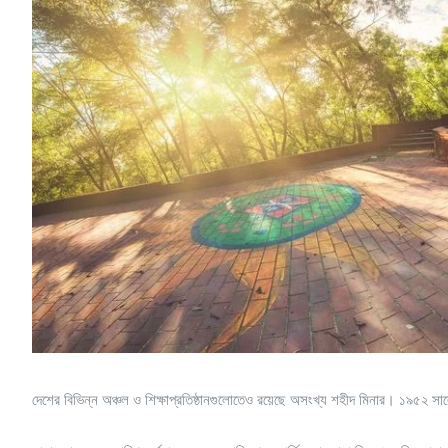
দেশের বিভিন্ন অঞ্চল ও শিক্ষাপ্রতিষ্ঠানগুলোতেও রয়েছে অসংখ্য শহীদ মিনার। ১৯৫২ সালে