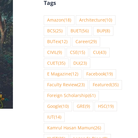
Tags
Amazon
(18)
Architecture
(10)
BCS
(25)
BUET
(56)
BUP
(8)
BUTex
(12)
Career
(29)
CIVIL
(9)
CSE
(15)
CU
(43)
CUET
(35)
DU
(23)
E Magazine
(12)
Facebook
(19)
Faculty Review
(23)
Featured
(35)
Foreign Scholarship
(61)
Google
(10)
GRE
(9)
HSC
(19)
IUT
(14)
Kamrul Hasan Mamun
(26)