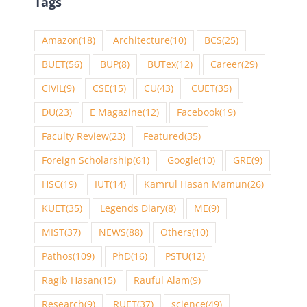
Tags
Amazon
(18)
Architecture
(10)
BCS
(25)
BUET
(56)
BUP
(8)
BUTex
(12)
Career
(29)
CIVIL
(9)
CSE
(15)
CU
(43)
CUET
(35)
DU
(23)
E Magazine
(12)
Facebook
(19)
Faculty Review
(23)
Featured
(35)
Foreign Scholarship
(61)
Google
(10)
GRE
(9)
HSC
(19)
IUT
(14)
Kamrul Hasan Mamun
(26)
KUET
(35)
Legends Diary
(8)
ME
(9)
MIST
(37)
NEWS
(88)
Others
(10)
Pathos
(109)
PhD
(16)
PSTU
(12)
Ragib Hasan
(15)
Rauful Alam
(9)
Research
(9)
RUET
(37)
science
(49)