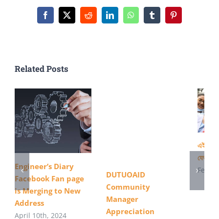
আধুনিক
ডিজাইনের
Facebook
X
Reddit
LinkedIn
WhatsApp
Tumblr
Pinterest
নতুন
ভবন
Related Posts
এইস এস 
যেভাবে 
Engineer’s Diary
Februa
DUTUOAID
Facebook Fan page
Community
is Merging to New
Manager
Address
Appreciation
April 10th, 2024