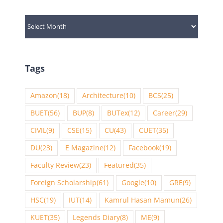
Archives
Tags
Amazon
(18)
Architecture
(10)
BCS
(25)
BUET
(56)
BUP
(8)
BUTex
(12)
Career
(29)
CIVIL
(9)
CSE
(15)
CU
(43)
CUET
(35)
DU
(23)
E Magazine
(12)
Facebook
(19)
Faculty Review
(23)
Featured
(35)
Foreign Scholarship
(61)
Google
(10)
GRE
(9)
HSC
(19)
IUT
(14)
Kamrul Hasan Mamun
(26)
KUET
(35)
Legends Diary
(8)
ME
(9)