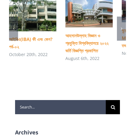
বুয়েটে প
আহসানউল্লাহ বিজ্ঞান ও
MPhill,
আইবিএ(IBA) কী এবং কেন?
প্রযুক্তি বিশ্ববিদ্যালয়ে ২০২২
তথ্যাবলি
পর্ব-০২
ভর্তি বিজ্ঞপ্তি প্রকাশিত
Novem
October 20th, 2022
August 6th, 2022
Search
for:
Archives