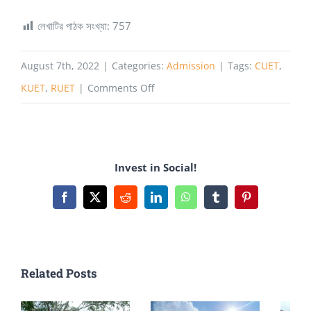
লেখাটির পাঠক সংখ্যা:
757
August 7th, 2022
|
Categories:
Admission
|
Tags:
CUET
,
on
KUET
,
RUET
|
Comments Off
CKRUET
গুচ্ছ
ভর্তি
Invest in Social!
পরীক্ষা
২০২১
Facebook
X
Reddit
LinkedIn
WhatsApp
Tumblr
Pinterest
প্রশ্ন।
Related Posts