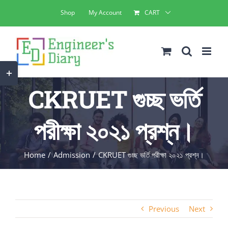
Skip
Shop
My Account
CART
to
content
Toggle
Sliding
CKRUET গুচ্ছ ভর্তি
Bar
Area
পরীক্ষা ২০২১ প্রশ্ন।
Home
Admission
CKRUET গুচ্ছ ভর্তি পরীক্ষা ২০২১ প্রশ্ন।
Previous
Next