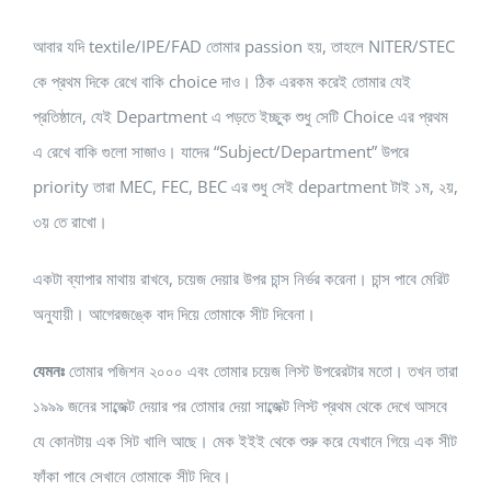
আবার যদি textile/IPE/FAD তোমার passion হয়, তাহলে NITER/STEC
কে প্রথম দিকে রেখে বাকি choice দাও। ঠিক এরকম করেই তোমার যেই
প্রতিষ্ঠানে, যেই Department এ পড়তে ইচ্ছুক শুধু সেটি Choice এর প্রথম
এ রেখে বাকি গুলো সাজাও। যাদের “Subject/Department” উপরে
priority তারা MEC, FEC, BEC এর শুধু সেই department টাই ১ম, ২য়,
৩য় তে রাখো।
একটা ব্যাপার মাথায় রাখবে, চয়েজ দেয়ার উপর চান্স নির্ভর করেনা। চান্স পাবে মেরিট
অনুযায়ী। আগেরজঙ্কে বাদ দিয়ে তোমাকে সীট দিবেনা।
যেমনঃ
তোমার পজিশন ২০০০ এবং তোমার চয়েজ লিস্ট উপরেরটার মতো। তখন তারা
১৯৯৯ জনের সাব্জেক্ট দেয়ার পর তোমার দেয়া সাব্জেক্ট লিস্ট প্রথম থেকে দেখে আসবে
যে কোনটায় এক সিট খালি আছে। মেক ইইই থেকে শুরু করে যেখানে গিয়ে এক সীট
ফাঁকা পাবে সেখানে তোমাকে সীট দিবে।