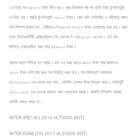
এর টাকা সহ ৬৫৫০০ টাকা দিতে হয়। আর তিনমাস পর পর বাকি টাকা ইন্সটলমেন্ট
এ দিতে হয়। প্রতি ইন্সটলমেন্ট ২৬০০০ টাকা। আর আট সেমিস্টার এ পরীক্ষার আগে
ফর্ম ফিলাপ করতে হয় , টোটাল ৮*৪৬৫০= ৩৭২০০ টাকা এক্ষেত্রে খরচ হয়। আর
ঢাকা ইউনিভার্সিটি রেজিস্ট্রেশন ফি একবার ই নেয় ৫০০০ এর মত। এই সব
মিলিয়ে একাডেমীক খরচ পড়ে ৪৮৬০০০ টাকা।
থাকার জন্য নিটারে হল আছে। হল এর খরচ বছরে ৬৬০০ টাকা আর জামানত
২৫০০ টাকা যেটা চার বছর পর ফিরিয়ে দেয়া হবে। সব মিলিয়েই আমাদের
৪৫০০-৫০০০ এর ভেতর হয়ে যায়। বাকিটা তোমার উপর ডিপেন্ড করে। মোটামুটি
১৫০০-১৬০০ এর ভেতরে থাকলে ভাল সম্ভাবনা আছে। বাকিটা শিউরলি আমরা
কেউই বলতে পারব না।
NITER-IPE(140) 2016 (4,75000 BDT)
NITER-FDAE (75) 2017 (4,55000 BDT)