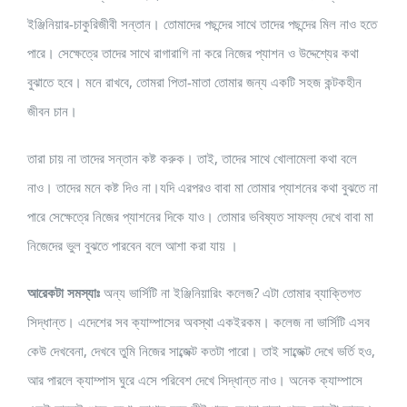
ইঞ্জিনিয়ার-চাকুরিজীবী সন্তান। তোমাদের পছন্দের সাথে তাদের পছন্দের মিল নাও হতে
পারে। সেক্ষেত্রে তাদের সাথে রাগারাগি না করে নিজের প্যাশন ও উদ্দেশ্যের কথা
বুঝাতে হবে। মনে রাখবে, তোমরা পিতা-মাতা তোমার জন্য একটি সহজ কন্টকহীন
জীবন চান।
তারা চায় না তাদের সন্তান কষ্ট করুক। তাই, তাদের সাথে খোলামেলা কথা বলে
নাও। তাদের মনে কষ্ট দিও না।যদি এরপরও বাবা মা তোমার প্যাশনের কথা বুঝতে না
পারে সেক্ষেত্রে নিজের প্যাশনের দিকে যাও। তোমার ভবিষ্যত সাফল্য দেখে বাবা মা
নিজেদের ভুল বুঝতে পারবেন বলে আশা করা যায় ।
আরেকটা সমস্যাঃ
অন্য ভার্সিটি না ইঞ্জিনিয়ারিং কলেজ? এটা তোমার ব্যাক্তিগত
সিদ্ধান্ত। এদেশের সব ক্যাম্পাসের অবস্থা একইরকম। কলেজ না ভার্সিটি এসব
কেউ দেখবেনা, দেখবে তুমি নিজের সাব্জেক্ট কতটা পারো। তাই সাব্জেক্ট দেখে ভর্তি হও,
আর পারলে ক্যাম্পাস ঘুরে এসে পরিবেশ দেখে সিদ্ধান্ত নাও। অনেক ক্যাম্পাসে