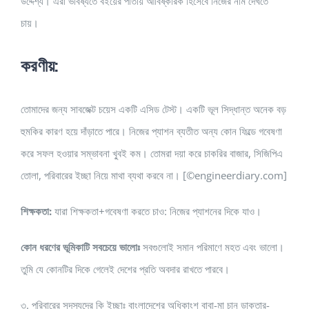
উদ্দেশ্য। এরা ভবিষ্যতে বইয়ের পাতায় আবিষ্কারক হিসেবে নিজের নাম দেখতে
চায়।
করণীয়:
তোমাদের জন্য সাবজেক্ট চয়েস একটি এসিড টেস্ট। একটি ভূল সিদ্ধান্ত অনেক বড়
হুমকির কারণ হয়ে দাঁড়াতে পারে। নিজের প্যাশন ব্যতীত অন্য কোন ফিল্ডে গবেষণা
করে সফল হওয়ার সম্ভাবনা খু্বই কম। তোমরা দয়া করে চাকরির বাজার, সিজিপিএ
তোলা, পরিবারের ইচ্ছা নিয়ে মাথা ব্যথা করবে না। [©engineerdiary.com]
শিক্ষকতা:
যারা শিক্ষকতা+গবেষণা করতে চাও: নিজের প্যাশনের দিকে যাও।
কোন ধরণের ভূমিকাটি সবচেয়ে ভালোঃ
সবগুলোই সমান পরিমাণে মহত এবং ভালো।
তুমি যে কোনটির দিকে গেলেই দেশের প্রতি অবদার রাখতে পারবে।
৩. পরিবারের সদস্যদের কি ইচ্ছাঃ বাংলাদেশের অধিকাংশ বাবা-মা চান ডাক্তার-