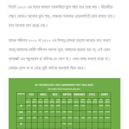
লিস্টে ১০০০ এর মধ্যে থাকলে সরকারিতে চান্স পাবে ধরে নেয়া যায়। ধীরেধীরে
পেছন থেকেও অনেকে চান্স পায়, সেজন্য সবসময় ওয়েবসাইটে চোখ রাখতে হবে।
তবে অনেকে হাল ছেড়ে দেয়।
যাদের পজিশন ১০০০ বা ১৫০০ এর উপরে,তোমরা হয়তো অনেকে মনে করতে
পারো,আমাদের মেরিট পজিশন অনেক দূরে, আমাদের হয়তো হবে না, এই ভেবে
সাবজেক্ট এর পছন্দক্রম বা ভাইভা-তে গেলে না। এমন কাজ কখনো করো না।
তোমার হোক বা না হোক,তুমি ভাইভা অবশ্যই দিতে যাবে।