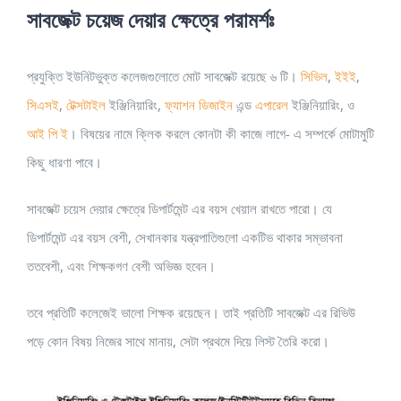
সাবজেক্ট চয়েজ দেয়ার ক্ষেত্রে পরামর্শঃ
প্রযুক্তি ইউনিটভুক্ত কলেজগুলোতে মোট সাবজেক্ট রয়েছে ৬ টি।
সিভিল
,
ইইই
,
সিএসই
,
টেক্সটাইল
ইঞ্জিনিয়ারিং,
ফ্যাশন ডিজাইন
এন্ড
এপারেল
ইঞ্জিনিয়ারিং, ও
আই পি ই
। বিষয়ের নামে ক্লিক করলে কোনটা কী কাজে লাগে- এ সম্পর্কে মোটামুটি
কিছু ধারণা পাবে।
সাবজেক্ট চয়েস দেয়ার ক্ষেত্রে ডিপার্টমেন্ট এর বয়স খেয়াল রাখতে পারো। যে
ডিপার্টমেন্ট এর বয়স বেশী, সেখানকার যন্ত্রপাতিগুলো একটিভ থাকার সম্ভাবনা
ততবেশী, এবং শিক্ষকগণ বেশী অভিজ্ঞ হবেন।
তবে প্রতিটি কলেজেই ভালো শিক্ষক রয়েছেন। তাই প্রতিটি সাবজেক্ট এর রিভিউ
পড়ে কোন বিষয় নিজের সাথে মানায়, সেটা প্রথমে দিয়ে লিস্ট তৈরি করো।