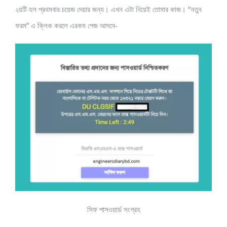
২য়টি হল প্রথমবার চয়েজ দেয়ার জন্য। এখন এটা নিয়েই তোমার কাজ। “নতুন
ফরম” এ ক্লিক করলে এরকম পেজ আসবে-
সিফ পাসওয়ার্ড সংগ্রহ