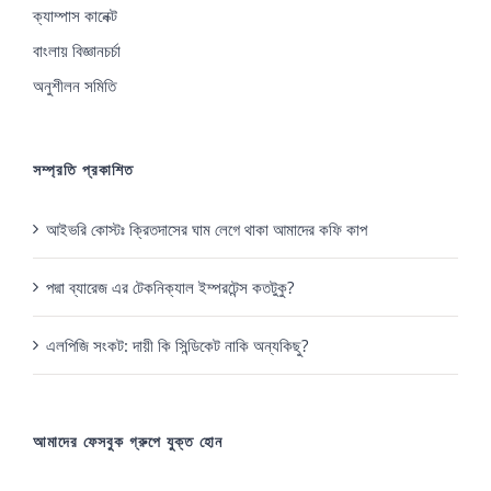
ক্যাম্পাস কানেক্ট
বাংলায় বিজ্ঞানচর্চা
অনুশীলন সমিতি
সম্প্রতি প্রকাশিত
আইভরি কোস্টঃ ক্রিতদাসের ঘাম লেগে থাকা আমাদের কফি কাপ
পদ্মা ব্যারেজ এর টেকনিক্যাল ইম্পরটেন্স কতটুকু?
এলপিজি সংকট: দায়ী কি সিন্ডিকেট নাকি অন্যকিছু?
আমাদের ফেসবুক গ্রুপে যুক্ত হোন