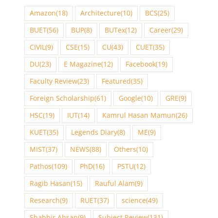
Amazon
(18)
Architecture
(10)
BCS
(25)
BUET
(56)
BUP
(8)
BUTex
(12)
Career
(29)
CIVIL
(9)
CSE
(15)
CU
(43)
CUET
(35)
DU
(23)
E Magazine
(12)
Facebook
(19)
Faculty Review
(23)
Featured
(35)
Foreign Scholarship
(61)
Google
(10)
GRE
(9)
HSC
(19)
IUT
(14)
Kamrul Hasan Mamun
(26)
KUET
(35)
Legends Diary
(8)
ME
(9)
MIST
(37)
NEWS
(88)
Others
(10)
Pathos
(109)
PhD
(16)
PSTU
(12)
Ragib Hasan
(15)
Rauful Alam
(9)
Research
(9)
RUET
(37)
science
(49)
Shabbir Ahsan
(9)
Subject Review
(131)