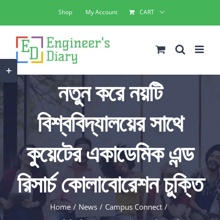
Skip
Shop
My Account
CART
to
content
Toggle
নতুন করে নয়টি
Sliding
Bar
বিশ্ববিদ্যালয়ের সাথে
Area
কুয়েটের একাডেমিক এন্ড
রিসার্চ কোলাবোরেশন চুক্তি
Home
News
Campus Connect