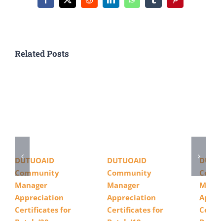
সাথে
Facebook
X
Reddit
LinkedIn
WhatsApp
Tumblr
Pinterest
কুয়েটের
একাডেমিক
এন্ড
Related Posts
রিসার্চ
কোলাবোরেশন
চুক্তি
DUTUOAID
DUTUOAID
DUTU
Community
Community
Comm
Manager
Manager
Mana
Appreciation
Appreciation
Appre
Certificates for
Certificates for
Certif