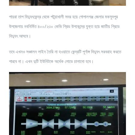
পায়রা তাপ বিদ্যুৎকেন্দ্র থেকে পটুয়াখালী সদর হয়ে গোপালগঞ্জ জেলার মকসুদপুর
উপজেলায় নবনির্মিত ৪০০/২৩০ কেভি গ্রিড উপকেন্দ্রে যুক্ত হয়ে জাতীয় গ্রিডে
বিদ্যুৎ আসবে।
তবে এখনও সঞ্চালন লাইন তৈরি না হওয়াতে কেন্দ্রটি পূর্ণাঙ্গ বিদ্যুৎ সরবরাহ করতে
পারবে না। এখন দুটি ইউনিটকে অর্ধেক লোডে চালানো হবে।