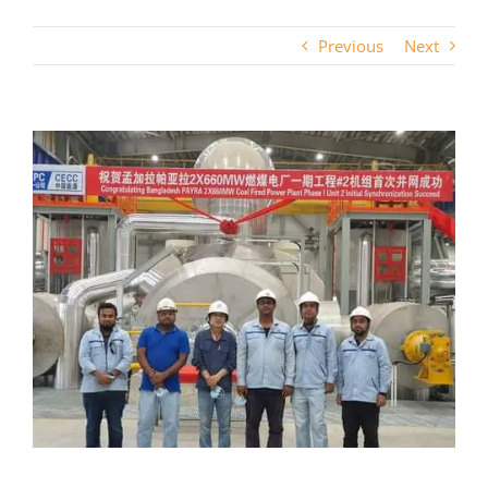
Previous
Next
View
Larger
Image