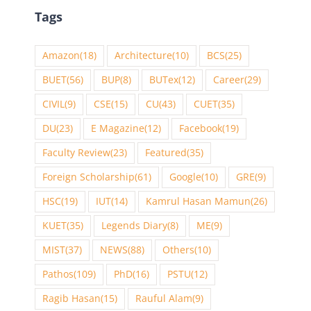
Tags
Amazon
(18)
Architecture
(10)
BCS
(25)
BUET
(56)
BUP
(8)
BUTex
(12)
Career
(29)
CIVIL
(9)
CSE
(15)
CU
(43)
CUET
(35)
DU
(23)
E Magazine
(12)
Facebook
(19)
Faculty Review
(23)
Featured
(35)
Foreign Scholarship
(61)
Google
(10)
GRE
(9)
HSC
(19)
IUT
(14)
Kamrul Hasan Mamun
(26)
KUET
(35)
Legends Diary
(8)
ME
(9)
MIST
(37)
NEWS
(88)
Others
(10)
Pathos
(109)
PhD
(16)
PSTU
(12)
Ragib Hasan
(15)
Rauful Alam
(9)