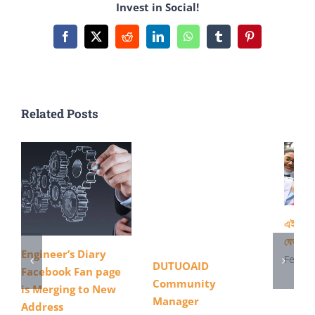
Invest in Social!
হয়েছে
পায়রা
Facebook
X
Reddit
LinkedIn
WhatsApp
Tumblr
Pinterest
তাপ
বিদ্যুৎকেন্দ্রের
দ্বিতীয়
Related Posts
ইউনিটের
উৎপাদন
এইস এস 
যেভাবে 
Engineer’s Diary
Februa
DUTUOAID
Facebook Fan page
Community
is Merging to New
Manager
Address