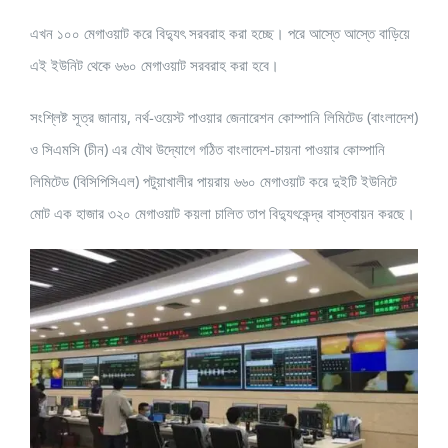
এখন ১০০ মেগাওয়াট করে বিদ্যুৎ সরবরাহ করা হচ্ছে। পরে আস্তে আস্তে বাড়িয়ে
এই ইউনিট থেকে ৬৬০ মেগাওয়াট সরবরাহ করা হবে।
সংশ্লিষ্ট সূত্র জানায়, নর্থ-ওয়েস্ট পাওয়ার জেনারেশন কোম্পানি লিমিটেড (বাংলাদেশ)
ও সিএমসি (চীন) এর যৌথ উদ্যোগে গঠিত বাংলাদেশ-চায়না পাওয়ার কোম্পানি
লিমিটেড (বিসিপিসিএল) পটুয়াখালীর পায়রায় ৬৬০ মেগাওয়াট করে দুইটি ইউনিটে
মোট এক হাজার ৩২০ মেগাওয়াট কয়লা চালিত তাপ বিদ্যুৎকেন্দ্র বাস্তবায়ন করছে।