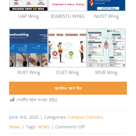
UAP Wing
BSMRSTU WING
NUIST Wing
RUET Wing
CUET Wing
WUB Wing
আপনিও অংশ নিন
লেখাটির পাঠক সংখ্যা:
882
June 3rd, 2020
|
Categories:
Campus Connect
,
on
News
|
Tags:
NEWS
|
Comments Off