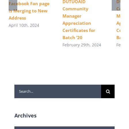
DUTUOAID
DUTU
Facebook Fan page
Community
Comm
is Merging to New
Manager
Mana
Address
Appreciation
Appre
April 10th, 2024
Certificates for
Certif
Batch ’20
Batch
February 29th, 2024
Februa
Search
for:
Archives