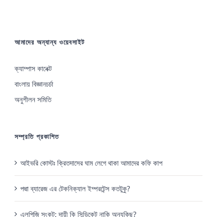
আমাদের অন্যান্য ওয়েবসাইট
ক্যাম্পাস কানেক্ট
বাংলায় বিজ্ঞানচর্চা
অনুশীলন সমিতি
সম্প্রতি প্রকাশিত
আইভরি কোস্টঃ ক্রিতদাসের ঘাম লেগে থাকা আমাদের কফি কাপ
পদ্মা ব্যারেজ এর টেকনিক্যাল ইম্পরটেন্স কতটুকু?
এলপিজি সংকট: দায়ী কি সিন্ডিকেট নাকি অন্যকিছু?