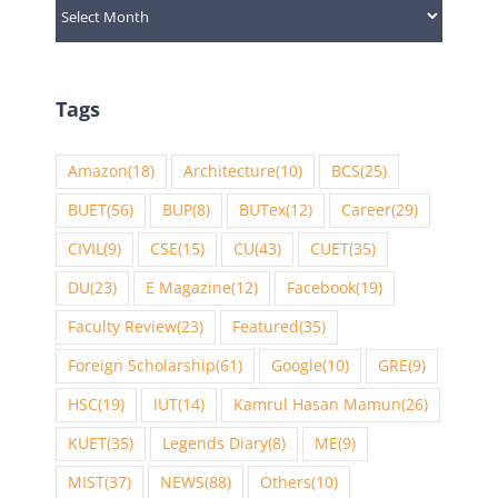
Archives
Tags
Amazon
(18)
Architecture
(10)
BCS
(25)
BUET
(56)
BUP
(8)
BUTex
(12)
Career
(29)
CIVIL
(9)
CSE
(15)
CU
(43)
CUET
(35)
DU
(23)
E Magazine
(12)
Facebook
(19)
Faculty Review
(23)
Featured
(35)
Foreign Scholarship
(61)
Google
(10)
GRE
(9)
HSC
(19)
IUT
(14)
Kamrul Hasan Mamun
(26)
KUET
(35)
Legends Diary
(8)
ME
(9)
MIST
(37)
NEWS
(88)
Others
(10)