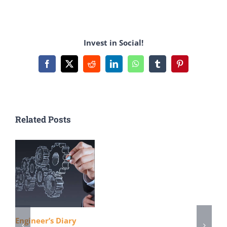
সামাজিক
দুরত্ব
নিশ্চিত
Invest in Social!
করনের
লক্ষ্যে
Facebook
X
Reddit
LinkedIn
WhatsApp
Tumblr
Pinterest
অনলাইন
ক্যাম্পেইন
Related Posts
Engineer’s Diary