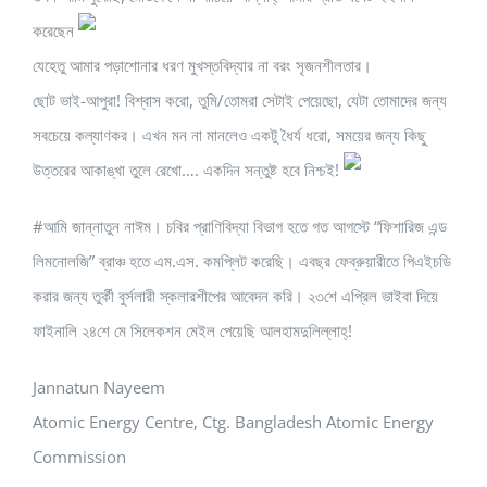
করেছেন
যেহেতু আমার পড়াশোনার ধরণ মুখস্তবিদ্যার না বরং সৃজনশীলতার।
ছোট ভাই-আপুরা! বিশ্বাস করো, তুমি/তোমরা সেটাই পেয়েছো, যেটা তোমাদের জন্য
সবচেয়ে কল্যাণকর। এখন মন না মানলেও একটু ধৈর্য ধরো, সময়ের জন্য কিছু
উত্তরের আকাঙ্খা তুলে রেখো…. একদিন সন্তুষ্ট হবে নিশ্চই!
#আমি জান্নাতুন নাঈম। চবির প্রাণিবিদ্যা বিভাগ হতে গত আগস্টে “ফিশারিজ এন্ড
লিমনোলজি” ব্রাঞ্চ হতে এম.এস. কমপ্লিট করেছি। এবছর ফেব্রুয়ারীতে পিএইচডি
করার জন্য তুর্কী বুর্সলারী স্কলারশীপের আবেদন করি। ২৩শে এপ্রিল ভাইবা দিয়ে
ফাইনালি ২৪শে মে সিলেকশন মেইল পেয়েছি আলহামদুলিল্লাহ্‌!
Jannatun Nayeem
Atomic Energy Centre, Ctg. Bangladesh Atomic Energy
Commission