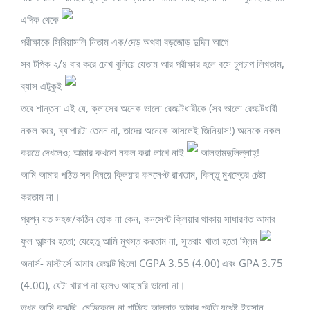
এদিক থেকে
পরীক্ষাকে সিরিয়াসলি নিতাম এক/দেড় অথবা বড়জোড় দুদিন আগে
সব টপিক ২/৪ বার করে চোখ বুলিয়ে যেতাম আর পরীক্ষার হলে বসে চুপচাপ লিখতাম,
ব্যাস এটুকুই
তবে শান্তনা এই যে, ক্লাসের অনেক ভালো রেজাল্টধারীকে (সব ভালো রেজাল্টধারী
নকল করে, ব্যাপারটা তেমন না, তাদের অনেকে আসলেই জিনিয়াস!) অনেকে নকল
করতে দেখলেও; আমার কখনো নকল করা লাগে নাই
আলহামদুলিল্লাহ্‌!
আমি আমার পঠিত সব বিষয়ে ক্লিয়ার কনসেপ্ট রাখতাম, কিন্তু মুখস্তের চেষ্টা
করতাম না।
প্রশ্ন যত সহজ/কঠিন হোক না কেন, কনসেপ্ট ক্লিয়ার থাকায় সাধারণত আমার
ফুল আন্সার হতো; যেহেতু আমি মুখস্ত করতাম না, সুতরাং খাতা হতো স্লিম
অনার্স- মাস্টার্সে আমার রেজাল্ট ছিলো CGPA 3.55 (4.00) এবং GPA 3.75
(4.00), যেটা খারাপ না হলেও আহামরি ভালো না।
তখন আমি বুঝেছি, মেডিকেলে না পাঠিয়ে আল্লাহ্ আমার প্রতি যথেষ্ট ইহসান