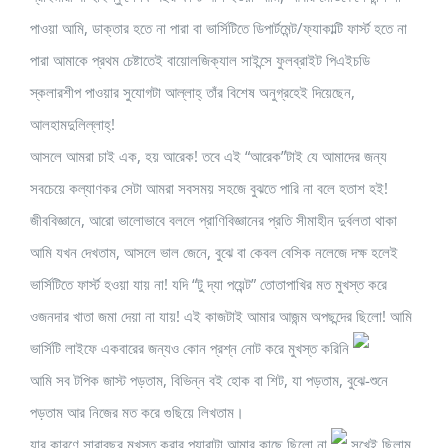
পাওয়া আমি, ডাক্তার হতে না পারা বা ভার্সিটিতে ডিপার্টমেন্ট/ফ্যাকাল্টি ফার্স্ট হতে না
পারা আমাকে প্রথম চেষ্টাতেই বায়োলজিক্যাল সাইন্সে ফুলব্রাইট পিএইচডি
স্কলারশীপ পাওয়ার সুযোগটা আল্লাহ্ তাঁর বিশেষ অনুগ্রহেই দিয়েছেন,
আলহামদুলিল্লাহ্‌!
আসলে আমরা চাই এক, হয় আরেক! তবে এই “আরেক”টাই যে আমাদের জন্য
সবচেয়ে কল্যাণকর সেটা আমরা সবসময় সহজে বুঝতে পারি না বলে হতাশ হই!
জীববিজ্ঞানে, আরো ভালোভাবে বললে প্রাণিবিজ্ঞানের প্রতি সীমাহীন দুর্বলতা থাকা
আমি যখন দেখতাম, আসলে ভাল জেনে, বুঝে বা কেবল বেসিক নলেজে দক্ষ হলেই
ভার্সিটিতে ফার্স্ট হওয়া যায় না! যদি “টু দ্যা পয়েন্ট” তোতাপাখির মত মুখস্ত করে
ওজনদার খাতা জমা দেয়া না যায়! এই কাজটাই আমার আজন্ম অপছন্দের ছিলো! আমি
ভার্সিটি লাইফে একবারের জন্যও কোন প্রশ্ন নোট করে মুখস্ত করিনি
আমি সব টপিক জাস্ট পড়তাম, বিভিন্ন বই হোক বা শিট, যা পড়তাম, বুঝে-শুনে
পড়তাম আর নিজের মত করে গুছিয়ে লিখতাম।
যার কারণে সারাবছর মুখস্ত করার প্যারাটা আমার কাছে ছিলো না
সুখেই ছিলাম