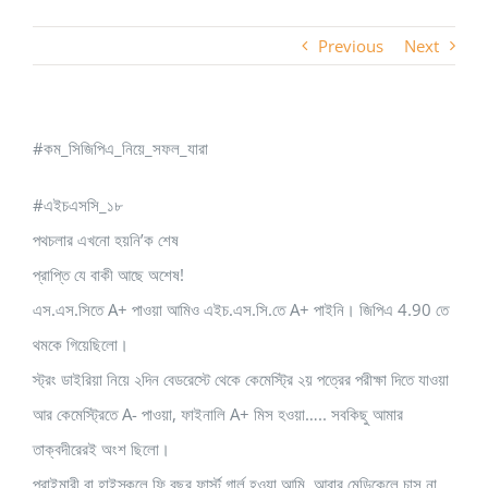
Previous
Next
#কম_সিজিপিএ_নিয়ে_সফল_যারা
#এইচএসসি_১৮
পথচলার এখনো হয়নি’ক শেষ
প্রাপ্তি যে বাকী আছে অশেষ!
এস.এস.সিতে A+ পাওয়া আমিও এইচ.এস.সি.তে A+ পাইনি। জিপিএ 4.90 তে
থমকে গিয়েছিলো।
স্ট্রং ডাইরিয়া নিয়ে ২দিন বেডরেস্টে থেকে কেমেস্ট্রি ২য় পত্রের পরীক্ষা দিতে যাওয়া
আর কেমেস্ট্রিতে A- পাওয়া, ফাইনালি A+ মিস হওয়া….. সবকিছু আমার
তাক্বদীরেরই অংশ ছিলো।
প্রাইমারী বা হাইস্কুলে ফি বছর ফার্স্ট গার্ল হওয়া আমি, আবার মেডিকেলে চান্স না