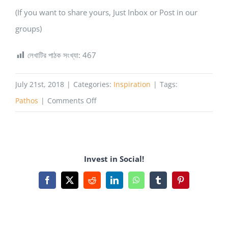
(If you want to share yours, Just Inbox or Post in our
groups)
লেখাটির পাঠক সংখ্যা:
467
July 21st, 2018
|
Categories:
Inspiration
|
Tags:
on
Pathos
|
Comments Off
4.90
to
বায়োলজিক্যাল
Invest in Social!
সাইন্সে
ফুলব্রাইট
Facebook
X
Reddit
LinkedIn
WhatsApp
Tumblr
Pinterest
পিএইচডি
স্কলারশীপ