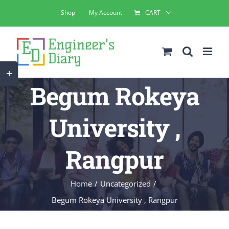
Skip
Shop
My Account
CART
to
content
Toggle
Begum Rokeya
Sliding
Bar
University ,
Area
Rangpur
Home
Uncategorized
Begum Rokeya University , Rangpur