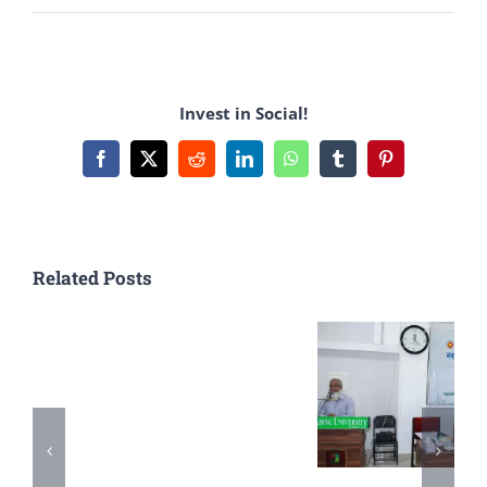
Begum
Rokeya
University
Invest in Social!
,
Rangpur
Facebook
X
Reddit
LinkedIn
WhatsApp
Tumblr
Pinterest
Related Posts