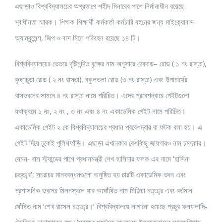
এছাড়াও বিশ্ববিদ্যালয়ের অগ্রভাগে শহীদ মিনারের পাশে নির্মানাধীন রয়েছে
স্বাধীনতা স্মারক। শিক্ষক-শিক্ষার্থী-কর্মকর্তা-কর্মচারি বহনের জন্য মাইক্রোবাস-
অ্যাম্বুলেন্স, জিপ ও বাস মিলে পরিবহন রয়েছে ১৪ টি।
বিশ্ববিদ্যালয়ের ভেতরে দৃষ্টিনন্দিত বৃক্ষের নাম অনুসারে দেবদাড়– রোড ( ১ নং রাস্তা),
কৃষ্ণচূড়া রোড ( ২ নং রাস্তা), বকুলতলা রোড (৩ নং রাস্তা) এবং উপাচার্যের
বাসভবনের সামনে ৪ নং রাস্তা নামে পরিচিত। এদের প্রবেশদ্বারে গেইটগুলো
যথাক্রমে ১ নং, ২ নং , ৩ নং এবং ৪ নং একাডেমিক গেইট নামে পরিচিত।
একাডেমিক গেইট ২ কে বিশ্ববিদ্যালয়ের প্রধান প্রবেশদ্বার বা ফটক বলা হয়। এ
গেইট দিয়ে ঢুকেই পুলিশফাঁড়ি। এছাড়া এখানকার বেশকিছু জায়গারও নাম চমৎকার।
যেমন- বাস স্ট্যান্ডের পাশে প্রধানমন্ত্রী শেখ হাসিনার ফলক এর নামে ‘হাসিনা
চত্ত¡র’; সচরাচর মানববন্ধনগুলো অনুষ্ঠিত হয় চারটি একাডেমিক ভবন এবং
প্রশাসনিক ভবনের মিলনস্থলে যার অঘোঁষিত নাম মিডিয়া চত্ত¡র এবং বর্তমান
ঘোঁষিত নাম ‘শেখ রাসেল চত্ত¡র।’ বিশ্ববিদ্যালয়ে লাগানো হয়েছে প্রচুর ফলফলাদি-