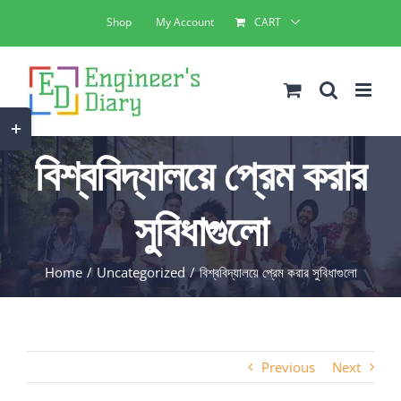
Skip
Shop
My Account
CART
to
content
Toggle
Sliding
বিশ্ববিদ্যালয়ে প্রেম করার
Bar
Area
সুবিধাগুলো
Home
Uncategorized
বিশ্ববিদ্যালয়ে প্রেম করার সুবিধাগুলো
Previous
Next