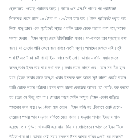
ছেলেমেয়ে পেয়েছে পড়ানোর জন্য। গ্রামে এস.এস.সি পাশের পর প্রাইভেট
শিক্ষকের বেতন মাসে ১০০টাকা বা ১৫০টাকা হয়ে যায়। ইমন প্রাইভেট পড়ায় আর
নিজে পড়ে,তারই এক প্রাইভেট স্যার একদিন তাকে ডেকে অনেক কথা বলে,অনেক
স্বপ্ন দেখায়। ইমন স্বপ্ন দেখে ইঞ্জিনিয়ারিং পড়ার। মা-বাবাকে তার স্বপ্নের কথা
বলে। মা চোখের পানি ফেলে বলে বাপরে এতটা স্বপ্ন আমাদের দেখতে নাই।তুই
পারবি? এত টাকা কই পাবি? ইমন ভাবে তাই তো। আবার একদিন স্যার ডেকে
বলেন,তখন ইমন তার মা’র কথা বলে। স্যার তাকে সাহস দেয়। বলে সব ঠিক হয়ে
যাবে।ইমন আবার মাকে বলে,মা এবার ইমনকে বলে আচ্ছা তুই ভালো রেজাল্ট করলে
আমি তোকে শহরে পাঠাবো।ইমন ভাবে ভালো রেজাল্টের আগেই তো কোচিং শুরু করতে
হয়।তবে সে কিছু বলে না। সেভাবে আগে সেদিন আসুক।ইমন একটা বাড়িতে
পড়ানোর ডাক পায়।২০০টাকা মাস বেতন। ইমন রাজি হয় ,বিকালে ছোট ছেলে-
মেয়েদের পড়ায় আর সন্ধ্যায় বাড়িতে যেয়ে পড়ায়। সন্ধ্যায় পড়ায়ে ইমনের লাভ
হয়েছে, তার মুড়ি-চা খাওয়াটা হয়ে যায়।দিন যায়,হারিকেনের আলোতে ইমন টিকে
উঠতে পারে না। আবার সেই স্যার বললেন,ইমন আমার বাড়ির একটা ঘর সাবলেট