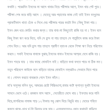
কথাটা। পরেরদিন ইমনের মা আসে খাবার নিয়ে পরীক্ষার আগে, ইমন খায় পেট পুরে।
পরীক্ষা শেষ করে বাড়ি আসে । যেহেতু আর পড়ানোর কাজ নেই তাই ইমন বন্ধুদের
প্রাকটিকাল খাতা এঁকে ও লিখে দেয় পরীক্ষার পরের কয়টা দিন।কিছু টাকা পায়।
ইমন জেদ ধরে কোচিং করার জন্য। তার বাবা-মা কিছুতেই রাজি হয় না। ইমন বলে
কিছু টাকা ঋণ করে দিতে, যদি সে চান্স না পায় তাহলে সে গার্মেন্টসে কাজ করে টাকা
শোধ দিবে। আর যদি চান্স পায় তাহলে গ্রামীণ ব্যাংক থেকে শিক্ষা ঋণ নিয়ে পরিশোধ
করবে। সবাই ইমনের বাবাকে বুঝায়,ইমনের বাবাও ইমনের আগ্রহ দেখে রাজি হয়।
ইমন শহরে যায় । তার কাছে মোবাইল নাই। বাড়িতে কথা বলতে পারে না ঠিক মত।
নতুন পরিবেশে কাউকে বলে বাড়িতে তাদের মোবাইল নম্বরটাও সেভাবে দিতে পারে
না। গোসল করতে বাথরুমে গেলে ইমন কাঁদে।
মা’র অসুস্থ মলিন মুখ, আদরের ছোট্ট পিচ্চিগুলো,বাবার কষ্টে ক্লান্ত মুখটা ইমনের
সামনে ভেসে ওঠে। রমজান মাস আসে , সেহেরীতে মেসে খায়। ইফতার করে পানি
দিয়ে,মাগরিবের নামাজ পড়ে ১২ টাকায় শুধু ঝোল দিয়ে খিচুরি খায়। দেহের শক্তি
কমতে থাকে,চোখ দু’টো ভিতরে ঢুকে যায়। এতদ্বসত্তেও কোন কথায়ই বাড়িতে