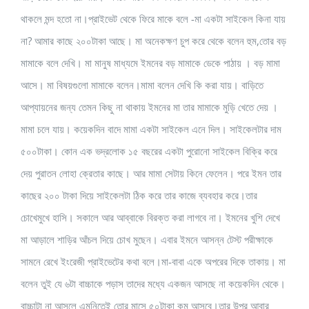
থাকলে মন্দ হতো না।প্রাইভেট থেকে ফিরে মাকে বলে -মা একটা সাইকেল কিনা যায়
না? আমার কাছে ২০০টাকা আছে। মা অনেকক্ষণ চুপ করে থেকে বলেন হুম,তোর বড়
মামাকে বলে দেখি। মা মানুষ মাধ্যমে ইমনের বড় মামাকে ডেকে পাঠায় । বড় মামা
আসে। মা বিষয়গুলো মামাকে বলেন।মামা বলেন দেখি কি করা যায়। বাড়িতে
আপ্যায়নের জন্য তেমন কিছু না থাকায় ইমনের মা তার মামাকে মুড়ি খেতে দেয় ।
মামা চলে যায়। কয়েকদিন বাদে মামা একটা সাইকেল এনে দিল। সাইকেলটার দাম
৫০০টাকা। কোন এক ভদ্রলোক ১৫ বছরের একটা পুরোনো সাইকেল বিক্রি করে
দেয় পুরাতন লোহা ক্রেতার কাছে। আর মামা সেটায় কিনে ফেলেন। পরে ইমন তার
কাছের ২০০ টাকা দিয়ে সাইকেলটা ঠিক করে তার কাজে ব্যবহার করে।তার
চোখেমুখে হাসি। সকালে আর আব্বাকে বিরক্ত করা লাগবে না। ইমনের খুশি দেখে
মা আড়ালে শাড়ির আঁচল দিয়ে চোখ মুছেন। এবার ইমনে আসন্ন টেস্ট পরীক্ষাকে
সামনে রেখে ইংরেজী প্রাইভেটের কথা বলে।মা-বাবা একে অপরের দিকে তাকায়। মা
বলেন তুই যে ৬টা বাচ্চাকে পড়াস তাদের মধ্যে একজন আসছে না কয়েকদিন থেকে।
বাচ্চাটা না আসলে এমনিতেই তোর মাসে ৫০টাকা কম আসবে।তার উপর আবার