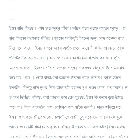
…
…
ইমন বাড়ি ফিরছে। শেষ তার স্বপ্ন আঁকা।সর্বাঙ্গে ধারণ করছে বাস্তব স্বপ্ন। মা-
বাবা ইমনের অপেক্ষায় দাঁড়িয়ে।গ্রামের সবকিছুই ইমনের জন্য আজ শুভেচ্ছা বার্তা
নিয়ে বসে আছে। ইমনের মনে আবার অতীত ভেসে আসে “একদিন তার চাচা তাকে
পলিটেকনিক পড়তে দেয়নি। চাচা তোমাকে ধন্যবাদ দিব না,আজকের জন্য তুমি
অনেক করেছো। ইমনের বাড়িতে ২৮জন মানুষ। প্রত্যেক মানুষকে ইমন একবার
করে স্মরণ করে । ছোট্ট বাচ্চাগুলো আজকে ইমনের কাছে আসবে।কোলে উঠতে
উদগ্রীব।কিন্তু মা’র মুখের দিকে তাকাতেই ইমনের মুখ কেমন শুকনা হয়ে আসে। মা
দু’চোখ ভিজিয়ে কাঁদছে, বাবা আড়াল করে চোখ মুছছে, ইমন কি করবে বুঝে উঠতে
পারে না। ইমন এতকষ্টের কথা একদিনও বাবা-মা’কে বলেনি। মাকে জড়িয়ে ধরে
ইমন।হু হু করে কাঁদতে থাকে , কপালটাতে একটা চুমু একে দেয় মা।বাবাকে বুকে
জড়িয়ে ধরে ছোট বাচ্চার মত ফুফিয়ে কাঁদে। ইমন জানে না কত কষ্ট পুষিয়ে রেখেছে
তার বাবা। মাথা উঁচু করে ইমনকে যেন বলতে চান “আজ আমি সফল” ।ইমন কাঁদে।