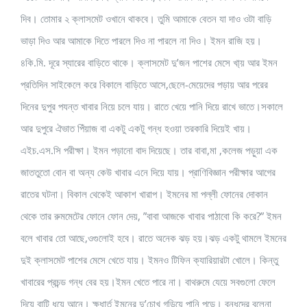
দিব। তোমার ২ ক্লাসমেট ওখানে থাকবে। তুমি আমাকে বেতন যা দাও ওটা বাড়ি
ভাড়া দিও আর আমাকে দিতে পারলে দিও না পারলে না দিও। ইমন রাজি হয়।
৪কি.মি. দূরে স্যারের বাড়িতে থাকে। ক্লাসমেট দু’জন পাশের মেসে খা্য় আর ইমন
প্রতিদিন সাইকেলে করে বিকালে বাড়িতে আসে,ছেলে-মেয়েদের পড়ায় আর পরের
দিনের দুপুর পযন্ত খাবার নিয়ে চলে যায়। রাতে খেয়ে পানি দিয়ে রাখে ভাতে।সকালে
আর দুপুরে ঐভাত পিঁয়াজ বা একটু একটু গন্ধ হওয়া তরকারি দিয়েই খায়।
এইচ.এস.সি পরীক্ষা। ইমন পড়ানো বাদ দিয়েছে। তার বাবা,মা ,কলেজ পড়ুয়া এক
জাততুতো বোন বা অন্য কেউ খাবার এনে দিয়ে যায়। প্রাণিবিজ্ঞান পরীক্ষার আগের
রাতের ঘটনা। বিকাল থেকেই আকাশ খারাপ। ইমনের মা পল্লী ফোনের দোকান
থেকে তার রুমমেটের ফোনে ফোন দেয়, ”বাবা আজকে খাবার পাঠাবো কি করে?” ইমন
বলে খাবার তো আছে,ওগুলোই হবে। রাতে অনেক ঝড় হয়।ঝড় একটু থামলে ইমনের
দুই ক্লাসমেট পাশের মেসে খেতে যায়। ইমনও টিফিন ক্যারিয়ারটা খোলে। কিন্তু
খাবারের প্রচন্ড গন্ধ বের হয়।ইমন খেতে পারে না। বাথরুমে যেয়ে সবগুলো ফেলে
দিয়ে বাটি ধুয়ে আনে। ক্ষুধার্ত ইমনের দু’চোখ গড়িয়ে পানি পড়ে। বন্ধুদের বলেনা