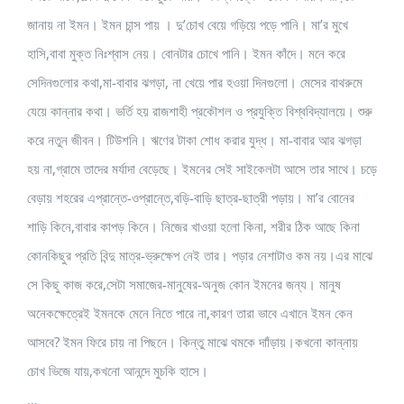
জানায় না ইমন। ইমন চান্স পায় । দু’চোখ বেয়ে গড়িয়ে পড়ে পানি। মা’র মুখে
হাসি,বাবা মুক্ত নিঃশ্বাস নেয়। বোনটার চোখে পানি। ইমন কাঁদে। মনে করে
সেদিনগুলোর কথা,মা-বাবার ঝগড়া, না খেয়ে পার হওয়া দিনগুলো। মেসের বাথরুমে
যেয়ে কান্নার কথা। ভর্তি হয় রাজশাহী প্রকৌশল ও প্রযুক্তি বিশ্ববিদ্যালয়ে। শুরু
করে নতুন জীবন। টিউশনি। ঋণের টাকা শোধ করার যুদ্ধ। মা-বাবার আর ঝগড়া
হয় না,গ্রামে তাদের মর্যাদা বেড়েছে। ইমনের সেই সাইকেলটা আসে তার সাথে। চড়ে
বেড়ায় শহরের এপ্রান্তে-ওপ্রান্তে,বড়ি-বাড়ি ছাত্র-ছাত্রী পড়ায়। মা’র বোনের
শাড়ি কিনে,বাবার কাপড় কিনে। নিজের খাওয়া হলো কিনা, শরীর ঠিক আছে কিনা
কোনকিছুর প্রতি বিন্দু মাত্র-ভ্রুক্ষেপ নেই তার। পড়ার নেশাটাও কম নয়।এর মাঝে
সে কিছু কাজ করে,সেটা সমাজের-মানুষের-অনুজ কোন ইমনের জন্য। মানুষ
অনেকক্ষেত্রেই ইমনকে মেনে নিতে পারে না,কারণ তারা ভাবে এখানে ইমন কেন
আসবে? ইমন ফিরে চায় না পিছনে। কিন্তু মাঝে থমকে দাাঁড়ায়।কখনো কান্নায়
চোখ ভিজে যায়,কখনো আনন্দে মুচকি হাসে।
…