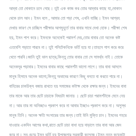
আব্বা তো দোকানে চলে গেছে। তুই এক কাজ কর তোর আব্বার কাছে যা,দোকান
থেকে চাল আন। ইমন বলে , আমার তো পড়া শেষ, এখনি যাচ্ছি। ইমন আগ্রহ
দেখায় কারণ সে চাচ্ছিল পরীক্ষার আগমুহূর্তে তার বাবার সাথে দেখা হোক। পরীক্ষা শেষ
হয়, ইমন পাশ করে। ইমনকে অনেকেই পরামর্শ দেয়,তোর বাবার তো অনেক কষ্ট
এতবেশি পড়াতে পারবে না। তুই পলিটেকনিকে ভর্তি হয়ে যা।তাহলে পাশ করে করে
খেতে পারবি।জানি তুই ভাল ছাত্র,কিন্তু তোর বাবার তো সে সামর্থ্য নাই। তোকে
অনেকদূর পড়াবার। ইমনের বাবার কাছে পরামর্শটা ভালো লাগে। তার বাবা আসলে
মানুষ হিসাবে অনেক ভালো,কিন্তু অভাবের কারণে কিছু বলতে বা করতে পারে না।
বাহিরের চাকচিক্য বজায় রাখতে হয় সমাজের কটাক্ষ থেকে রক্ষার জন্য। ইমনের বাবা
তার মাকে আর তার ছোট চাচাকে বিষয়টা জানায় । ছোট চাচা পরামর্শটাকে মেনে নেয়
না। আর তার মা অনিচ্ছাও প্রকাশ করে না আবার ইচ্ছাও প্রকাশ করে না। অসুস্থ
মানুষ তিনি। অনেক ক্ষতি সংসারের তার জন্য।তাই উনি মুক্তি চান। ইমনের শহরে
যাওয়ার একদিন আগের কথা,রাতে ছোট চাচা বাধা হয়ে দাড়ালে তার বাবা আর জেদ
করে না। সব ছেড়ে ইমন ভর্তি হয় উপজেলার সরকারী কলেজে।ইমন নতুন কয়েকটা