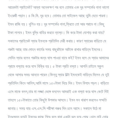
আরেকটা প্রাইভেট? আব্বা অনেকক্ষণ পর বলে তোমার এক দূর সম্পর্কের নানা ভালো
ইংরেজী পড়ান। ৪ কি.মি. দূর হবে। তোমার তো সাইকেল আছে তুমি যেতে পারবা।
ইমন রাজি হয়। খুশিও হয়। দূর সম্পর্কের নানা,ফ্রিতে তো আর পরাবে না।কিছু
টাকা লাগবে। ইমন বুদ্ধি বাহির করতে ব্যস্ত। কি করে টাকা যোগাড় করা যায়?
সকালের প্রাইভেট স্যার ইমনকে প্রতিদিন দেরী করায়। কারণ স্যারের বাড়িতে যে
গরুটা আছে তার দোহন কার্যের সময় বাছুরটাকে আটকে রাখার দায়িত্ব ইমনের।
সেদিন স্যার বলেন গরুটার জন্য ঘাস পাওয়া যাবে কই? ইমন বলে যে স্যার আমাদের
গ্রামে বস্তায় করে ঘাস বিক্রি হয়। ৫ টাকা প্রতি বস্তা। আপনি চাইলে স্কুল
থেকে আসার সময় আনতে পারেন।কিন্তু স্যার উল্টা ইমনকেই দায়িত্ব দিলেন যে তুই
প্রতিদিন কিনে আনিস,আমি মাসে ১৫০টাকা দিয়ে দিব। ইমন বিপদে পড়ল। বাড়িতে
এসে মাকে বলল,তার মা লজ্জা ভেঙ্গে বললেন আমরাই এক বস্তা করে ঘাস কেটে দিই
তাহলে ১৫০টাকাতে তোর কিছুটা উপকার আসবে। ইমন মন খারাপ করলেও সম্মতি
জানায়। সময় যায় এস.এস.সি পরীক্ষা শুরুর দিন চলে আসে। সকালে উঠে মা
ইতঃস্তত হয়েই ইমনের কাছে গিয়ে বলে বাবা একটা ভুল হয়ে গেছে।চাল নাই,তোর