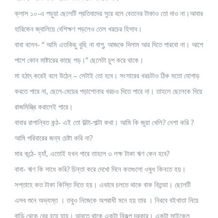
ক্লাস ১০-এ পড়ুয়া ছেলেটি প্রতিবাদের সুরে বলে বেতনের টাকাও তো দাও না।আবার
হারিকেন জ্বালিয়ে বেশিক্ষণ পড়লেও তেল খরচের হিসাব।
বাবা বলেন- “ আমি এতকিছু বুছি না বাপু, আজকে দিলাম আর দিতে পারবো না। আশে
পাশে কোন মাষ্টারের কাছে পড়।” ছেলেটা চুপ করে থাকে।
মা হঠাৎ করেই বলে উঠেন – সেটাই তো হবে। সংসারের খরচটাও ঠিক মতো যোগাড়
করতে পারে না, ছেলে-মেয়ের পড়াশোনার খরচও দিতে পারে না। তাহলে ছেলেকে দিয়ে
রাজমিস্ত্রি করালেই পারে।
বাবার রাগান্বিত কন্ঠ- এই তো উল্টা-পাল্টা কথা। আমি কি জুয়া খেলি? নেশা করি ?
আমি পরিবারের জন্য চেষ্টা করি না?
মার কন্ঠে- হ্যাঁ, এতোই যখন পারে তাহলে ৩ লক্ষ টাকা ঋণ কেন হবে?
বাবা- ঋণ কি সাধে করি? চিন্তা করে দেখো দিনে কতগুলো ওষুধ ‍কিনতে হয়।
সপ্তাহে কত টাকা কিস্তি দিতে হয়। এভাবে চলতে থাকে বাক বিতন্ডা। ছেলেটি
এসব শুনে অভ্যস্ত । তবুও নিজেকে অপরাধী মনে হয় তার । নিরবে বইখাতা নিয়ে
বাড়ি থেকে বের হয়ে যায়। ভাবতে থাকে একটা বিকল্প দরকার। একটা সাইকেল