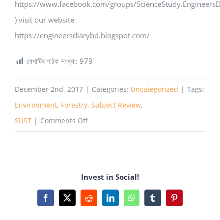
https://www.facebook.com/groups/ScienceStudy.EngineersD
) visit our website
https://engineersdiarybd.blogspot.com/
লেখাটির পাঠক সংখ্যা:
979
December 2nd, 2017
|
Categories:
Uncategorized
|
Tags:
Environment
,
Forestry
,
Subject Review
,
on
SUST
|
Comments Off
Forestry
and
Environmental
Invest in Social!
Science
(FES)-
Facebook
X
Reddit
LinkedIn
WhatsApp
Tumblr
Pinterest
SUST