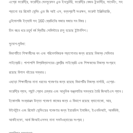
এগ্রো ফরেস্ট্রি, ফরেস্ট্রি মেনসুরেসন এন্ড ইনভেন্টরি, ফরেস্ট্রি বেজড ইন্ডাস্ট্রি, সার্ভেইং, সহ
পড়ানো হয় রিমোট সেন্সিং এন্ড জি আই এস, বন্যপ্রাণী সংরক্ষন, ফরেস্ট ইঞ্জিনিয়ারিং,
এন্টমোলজি ইত্যাদি সহ 160 ক্রেডিটের মজার মজার সব বিষয়।
তিন বছর ধরে চতুর্থ বর্ষ দ্বিতীয় সেমিস্টারে চালু হয়েছে ইন্টার্নশিপ।
সুযোগ-সুবিধা:
বিভাগটিতে শিক্ষার্থীদের বন এবং পরিবেশবিষয়ক পড়াশোনার জন্য রয়েছে নিজস্ব সেমিনার
লাইব্রেরি। পাশাপাশি বিশ্ববিদ্যালয়ের কেন্দ্রীয় লাইব্রেরি এবং শিক্ষকদের নিজস্ব সংগ্রহে
রয়েছে বিশাল বইয়ের সম্ভার।
এছাড়া শিক্ষার্থীদের নানা ধরনের গবেষণার জন্য রয়েছে বিভাগটির নিজস্ব নার্সারি, এগ্রো-
ফরেস্ট্রি ল্যাব, প্যান্ট গ্রোথ চেম্বার এবং আধুনিক যন্ত্রপাতির সমন্বয়ে তৈরি জিআইএস ল্যাব।
ইকোলজি সংক্রানত্ম উন্নত গবেষণা কাজের জন্য এ বিভাগে রয়েছে ক্যানোকো, আর,
উইনটুইন এবং রিমোট সেন্সিংয়ের গবেষণার জন্য ইয়ারডিস ইমাজিন, ইএনভিআই, আর্কভিউ,
আর্কইনফো, আর্ক জিআইএসসহ নানা সফটওয়্যারের সংগ্রহ।