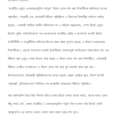
ক্যারিয়ার সম্ভাবনা:
‘ফরেস্ট্রি এ্যান্ড এনভায়রনমেন্টাল সায়েন্স’ বিভাগ থেকে পাস করা শিক্ষার্থীদের কর্মক্ষেত্র অনেক
প্রসারিত। সরকারী এবং বেসরকারী বিভিন্ন প্রতিষ্ঠানে এ বিভাগের শিক্ষার্থীরা বর্তমানে কর্মরত
রয়েছে। সরকারী পাবলিক সার্ভিস কমিশনসহ বন ও পরিবেশ মন্ত্রণালয়, স্পেস রিসার্চ এ্যান্ড
রিমোট সেন্সিং অর্গানাইজেশন অব বাংলাদেশের ফরেস্ট্রি সেক্টর ও বাংলাদেশ ফরেস্ট রিসার্চ
ইনস্টিটিউট এ সায়েন্টিফিক অফিসার হিসেবে কাজ করার সুযোগ রয়েছে এ বিভাগে অধ্যয়নরত
শিক্ষার্থীদের। এছাড়া বাংলাদেশ ফরেস্ট ইন্ডাস্ট্রিজ ডেভলপমেন্ট কর্পোরেশনে ম্যানেজার পদে এবং
বিভিন্ন পাল্প এ্যান্ড পেপার মিলসে কাজ করছে এ বিভাগ থেকে পাস করা শিক্ষার্থীরা। বেসরকারী
বিভিন্ন এনজিও সংস্থাতেও এ বিভাগ থেকে পাস করে খুব সহজেই কাজ করা যায়।
উলেস্নখযোগ্য বেসরকারী প্রতিষ্ঠানগুলোর মধ্যে রয়েছে ওয়ার্ল্ড ওয়াইল্ড ফান্ড, নিসর্গ সাপোর্ট
প্রোজেক্ট, ইন্টারন্যাশনাল ইউনিয়ন ফর কনজার্ভিং ন্যাচারসহ বিভিন্ন প্রতিষ্ঠান।
আর স্কলারশিপ নিয়ে উচ্চ শিক্ষায় বাইরে যাবার চিন্তা ভাবনা যাদের আছে, তাদের জন্য তেমন
কিছু বলার নেই, কেবল ফরেস্ট্রি / এনভায়রনমেন্টাল সাইন্স লিখে গুগলে সার্চ দিলেই পোস্ট
গ্রাজুয়েশন এর অপশন দেখতে দেখতে মাথা খারাপ হবার দশা হবে।