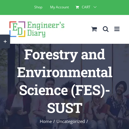
Skip
Shop
My Account
CART
to
content
Toggle
Forestry and
Sliding
Bar
Environmental
Area
Science (FES)-
SUST
Home
Uncategorized