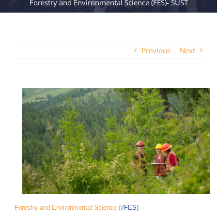
Forestry and Environmental Science (FES)- SUST
Previous
Next
Forestry and Environmental Science (
#
FES
)