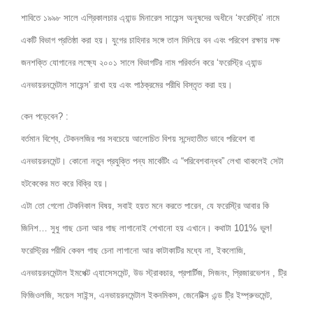
শাবিতে ১৯৯৮ সালে এগ্রিকালচার এ্যান্ড মিনারেল সায়েন্স অনুষদের অধীনে ‘ফরেস্ট্রি’ নামে
একটি বিভাগ প্রতিষ
্ঠা করা হয়। যুগের চাহিদার সঙ্গে তাল মিলিয়ে বন এবং পরিবেশ রক্ষায় দক্ষ
জনশক্তি যোগানের লক্ষ্যে ২০০১ সালে বিভাগটির নাম পরিবর্তন করে ‘ফরেস্ট্রি এ্যান্ড
এনভায়রনমেন্টাল সায়েন্স’ রাখা হয় এবং পাঠক্রমের পরীধি বিস্তৃত করা হয়।
কেন পড়েবেন? :
বর্তমান বিশ্বে, টেকনলজির পর সবচেয়ে আলোচিত বিশয় সন্দেহাতীত ভাবে পরিবেশ বা
এনভায়রনমেন্ট। কোনো নতুন প্রযুক্তি পন্য মার্কেটিং এ “পরিবেশবান্ধব” লেখা থাকলেই সেটা
হটকেকের মত করে বিক্রি হয়।
এটা তো গেলো টেকনিকাল বিষয়, সবাই হয়ত মনে করতে পারেন, যে ফরেস্ট্রি আবার কি
জিনিশ… সুধু গাছ চেনা আর গাছ লাগানোই শেখানো হয় এখানে। কথাটা 101% ভুল!
ফরেস্ট্রির পরীধি কেবল গাছ চেনা লাগানো আর কাটাকাটির মধ্যে না, ইকলোজি,
এনভায়রনমেন্টাল ইমপেক্ট এ্যাসেসমেন্ট, উড স্ট্রাকচার, প্রপার্টিজ, সিজনং, প্রিজারভেশন , ট্রি
ফিজিওলজি, সয়েল সাইন্স, এনভায়রনমেন্টাল ইকনমিকস, জেনেটিক্স এন্ড ট্রি ইম্প্রুভমেন্ট,