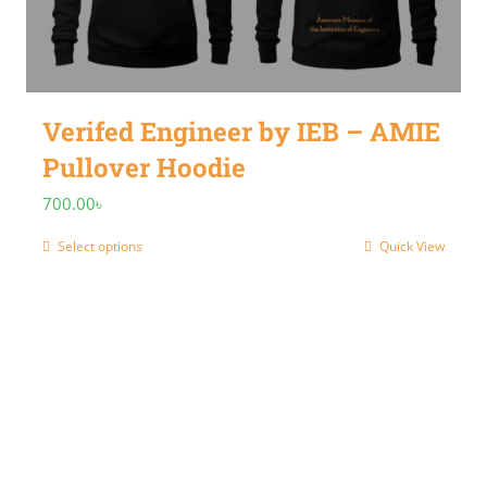
Verifed Engineer by IEB – AMIE
Pullover Hoodie
700.00
৳
Select options
Quick View
This
product
has
multiple
variants.
The
options