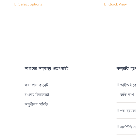
price
price
Select options
Quick View
This
was:
is:
product
700.00৳.
600.00৳.
has
multiple
variants.
The
options
আমাদের অন্যান্য ওয়েবসাইট
সম্প্রতি প্
may
be
ক্যাম্পাস কানেক্ট
আইভরি কোস
chosen
বাংলায় বিজ্ঞানচর্চা
কফি কাপ
on
অনুশীলন সমিতি
পদ্মা ব্যা
the
product
এলপিজি সং
page