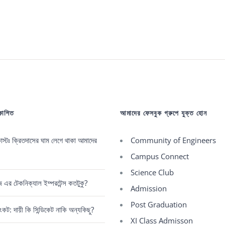
may
be
chosen
on
the
product
page
রকাশিত
আমাদের ফেসবুক গ্রুপে যুক্ত হোন
্টঃ ক্রিতদাসের ঘাম লেগে থাকা আমাদের
Community of Engineers
Campus Connect
Science Club
রেজ এর টেকনিক্যাল ইম্পরটেন্স কতটুকু?
Admission
Post Graduation
কট: দায়ী কি সিন্ডিকেট নাকি অন্যকিছু?
XI Class Admisson