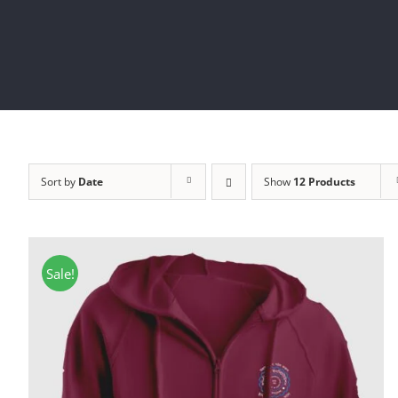
Sort by
Date
Show
12 Products
Sale!