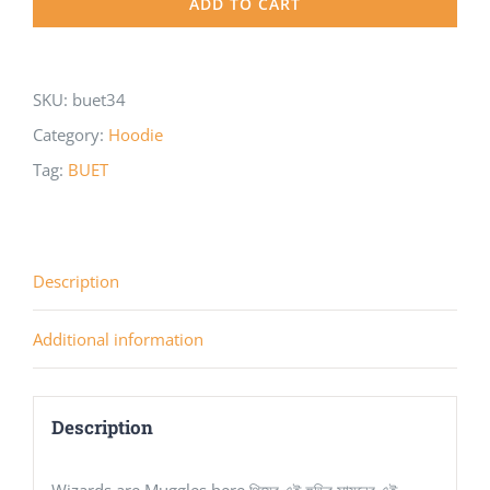
ADD TO CART
Muggles
here
-
SKU:
buet34
Crewneck
Category:
Hoodie
Sweatshirt
Tag:
BUET
quantity
Description
Additional information
Description
Wizards are Muggles here থিমের এই হুডির সামনের এই