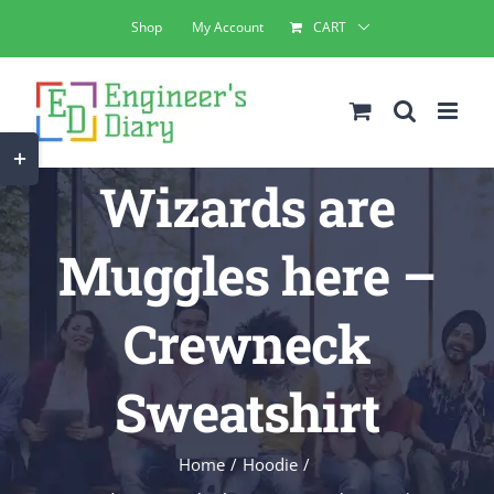
Skip
Shop
My Account
CART
to
content
Toggle
Wizards are
Sliding
Bar
Muggles here –
Area
Crewneck
Sweatshirt
Home
Hoodie