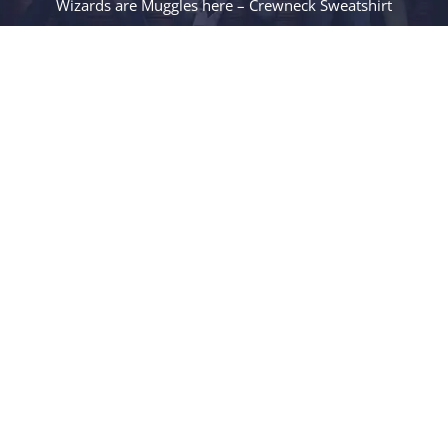
Wizards are Muggles here – Crewneck Sweatshirt