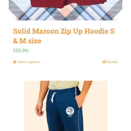
product
page
Solid Maroon Zip Up Hoodie S
& M size
550.00
৳
Select options
Details
This
product
has
multiple
variants.
The
options
may