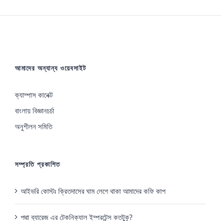
variants.
The
options
may
আমাদের অন্যান্য ওয়েবসাইট
be
chosen
ক্যাম্পাস কানেক্ট
on
বাংলায় বিজ্ঞানচর্চা
the
অনুশীলন সমিতি
product
page
সম্প্রতি প্রকাশিত
আইভরি কোস্টঃ ক্রিতদাসের ঘাম লেগে থাকা আমাদের কফি কাপ
পদ্মা ব্যারেজ এর টেকনিক্যাল ইম্পরটেন্স কতটুকু?