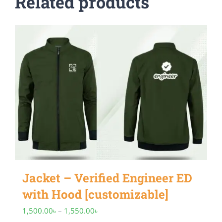
Related products
Jacket – Verified Engineer ED
with Hood [customizable]
Price
1,500.00
৳
–
1,550.00
৳