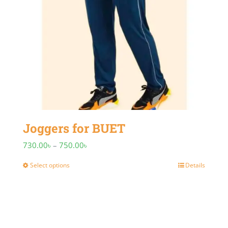
be
chosen
on
the
product
page
Joggers for BUET
Price
730.00
৳
–
750.00
৳
range:
Select options
Details
This
730.00৳
product
through
has
750.00৳
multiple