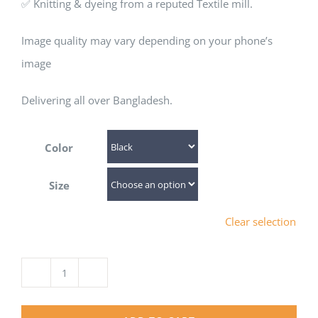
✅ Knitting & dyeing from a reputed Textile mill.
Image quality may vary depending on your phone’s
image
Delivering all over Bangladesh.
Color
Size
Clear selection
Wizards
are