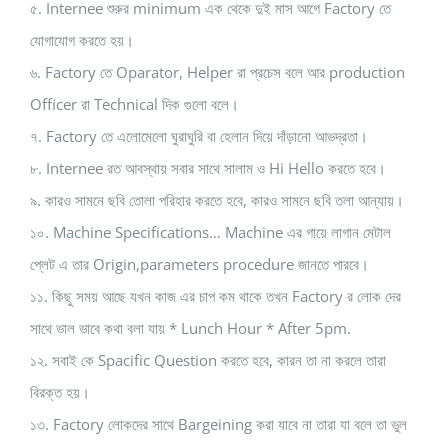
৫. Internee শুরুর minimum এক থেকে দুই মাস আগে Factory তে
যোগাযোগ করতে হয়।
৬. Factory তে Oparator, Helper রা প্রচেস বলে আর production
Officer রা Technical দিক গুলো বলে।
৭. Factory তে এলোমেলো ঘুরাঘুরি বা হেলান দিয়ে দাঁড়ানো আভদ্রতা।
৮. Internee রত আবস্থায় সবার সাথে সালাম ও Hi Hello করতে হবে।
৯. কারও সামনে ছবি তোলা পরিহার করতে হবে, কারও সামনে ছবি তলা আন্যায়।
১০. Machine Specifications… Machine এর গায়ে লাগান মেটাল
প্লেট এ তার Origin,parameters procedure জানতে পারবে।
১১. কিছু সময় আছে যখন কাজ এর চাপ কম থাকে তখন Factory র লোক দের
সাথে ভাল ভাবে কথা বলা যায় * Lunch Hour * After 5pm.
১২. সবাই কে Spacific Question করতে হবে, কারন তা না করলে তারা
বিরক্ত হয়।
১৩. Factory লোকদের সাথে Bargeining করা যাবে না তারা যা বলে তা ভুল