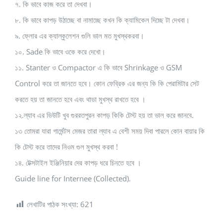
৭. কি ভাবে কাজ করে তা দেখবা।
৮. কি ভাবে কাপড় উঠাচ্ছে বা নামাচ্ছে কখন কি ক্যামিকেল দিচ্ছে টা দেখবা।
৯. ফ্লোর এর ক্যাল্কুলেশন গুলি ভাল মত মুখস্থকরবা।
১০. Sade কি ভাবে ওকে করে দেখো।
১১. Stanter ও Compactor এ কি ভাবে Shrinkage ও GSM
Control করে তা জানতে হবে। কোন ফেব্রিক এর জন্য কি কি পেরামিটার সেট
করতে হয় তা জানতে হবে এবং থাডা মুখস্থ রাখতে হবে ।
১২.ল্যাব এর ডিউটি খুব গুররতপুরন কাপড় কিকি টেস্ট হয় তা ভাল করে জানবে.
১৩ তোমরা যারা গার্মেন্টস মেজর তারা ল্যাব এ বেশী সময় দিবা পারলে কোন বায়ার কি
কি টেস্ট করে তাদের নিওম গুল মুখস্থ করবা !
১৪. টেক্সটাইল ইঞ্জিনিয়ার দের কাপড় ধরে চিনতে হবে ।
Guide line for Internee (Collected).
লেখাটির পাঠক সংখ্যা:
621