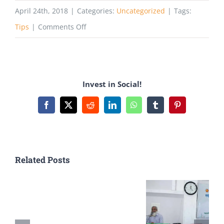
April 24th, 2018
|
Categories:
Uncategorized
|
Tags:
on
Tips
|
Comments Off
টেক্সটাইল
ফেক্টরিতে
ইন্টার্ন
Invest in Social!
করার
কিছু
Facebook
X
Reddit
LinkedIn
WhatsApp
Tumblr
Pinterest
নিয়ম
কানুন
ও
Related Posts
পরামর্শ