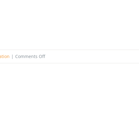
on
ation
|
Comments Off
এপিজে
আবুল
কালাম
স্যার
এর
বিখ্যাত
কিছু
উক্তি