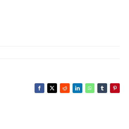
Facebook
X
Reddit
LinkedIn
WhatsApp
Tumblr
Pinteres