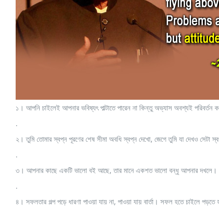
১। আপনি চাইলেই আপনার ভবিষ্যৎ পাল্টাতে পারেন না কিন্তু অভ্যাস অবশ্যই পরিবর্তন 
.
২। তুমি তোমার স্বপ্ন পূরণের শেষ সীমা অবধি স্বপ্ন দেখো, জেগে তুমি যা দেখও সেটা স্
.
৩। আপনার কাছে একটি ভালো বই আছে, তার মানে একশত ভালো বন্ধু আপনার দখলে। কিন
.
৪। সফলতার গল্প পড়ে ধারণা পাওয়া যায় না, পাওয়া যায় বার্তা। সফল হতে চাইলে পড়তে 
.