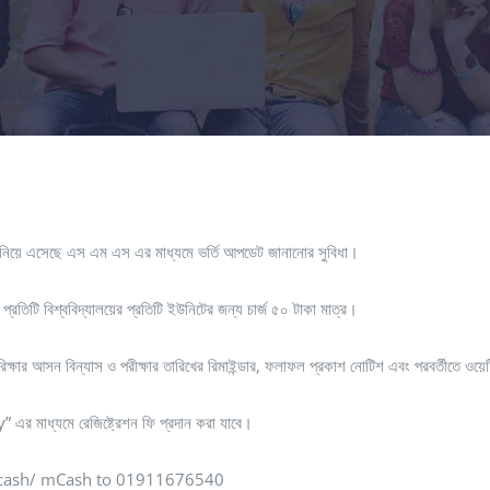
বিবিধ” নিয়ে এসেছে এস এম এস এর মাধ্যমে ভর্তি আপডেট জানানোর সুবিধা।
। প্রতিটি বিশ্ববিদ্যালয়ের প্রতিটি ইউনিটের জন্য চার্জ ৫০ টাকা মাত্র।
, পরিক্ষার আসন বিন্যাস ও পরীক্ষার তারিখের রিমাইন্ডার, ফলাফল প্রকাশ নোটিশ এবং পরবর্তীতে ও
এর মাধ্যমে রেজিষ্ট্রেশন ফি প্রদান করা যাবে।
recash/ mCash to 01911676540