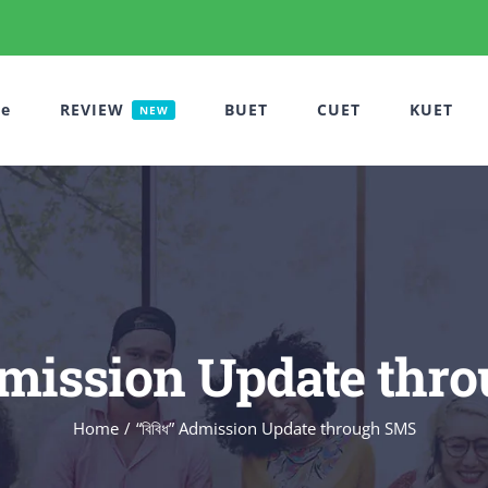
e
REVIEW
BUET
CUET
KUET
NEW
Admission Update th
Home
“বিবিধ” Admission Update through SMS