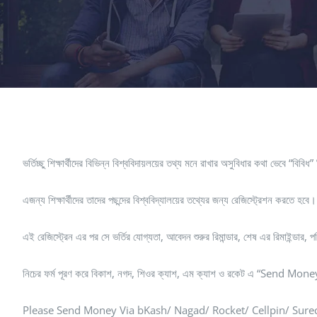
ভর্তিচ্ছু শিক্ষার্থীদের বিভিন্ন বিশ্ববিদায়লয়ের তথ্য মনে রাখার অসুবিধার কথা ভেবে “
এজন্য শিক্ষার্থীদের তাদের পছন্দের বিশ্ববিদ্যালয়ের তথ্যের জন্য রেজিস্ট্রেশন করতে হবে
এই রেজিস্ট্রেন এর পর সে ভর্তির যোগ্যতা, আবেদন শুরুর রিমান্ডার, শেষ এর রিমাইন্ডার
নিচের ফর্ম পূরণ করে বিকাশ, নগদ, শিওর ক্যাশ, এম ক্যাশ ও রকেট এ “Send Money” 
Please Send Money Via bKash/ Nagad/ Rocket/ Cellpin/ Su