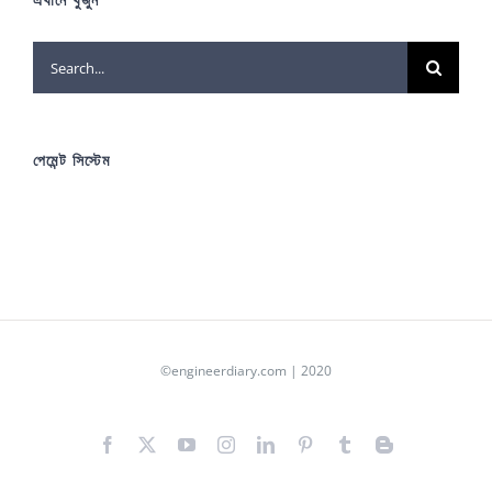
Search
for:
পেমেন্ট সিস্টেম
©engineerdiary.com | 2020
Facebook
X
YouTube
Instagram
LinkedIn
Pinterest
Tumblr
Blogger