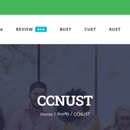
e
REVIEW
BUET
CUET
KUET
NEW
CCNUST
Home
বিদ্যাপীঠ
CCNUST