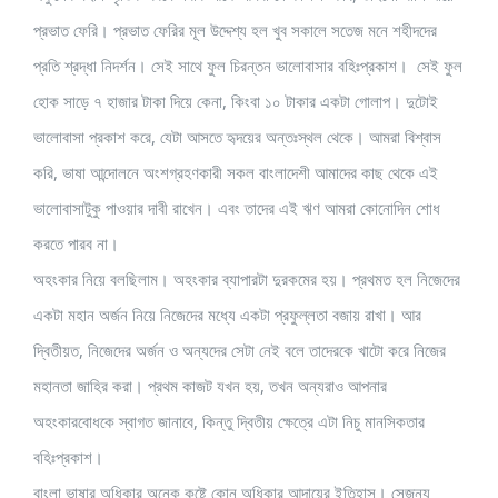
প্রভাত ফেরি। প্রভাত ফেরির মূল উদ্দেশ্য হল খুব সকালে সতেজ মনে শহীদদের
প্রতি শ্রদ্ধা নিদর্শন। সেই সাথে ফুল চিরন্তন ভালোবাসার বহিঃপ্রকাশ। সেই ফুল
হোক সাড়ে ৭ হাজার টাকা দিয়ে কেনা, কিংবা ১০ টাকার একটা গোলাপ। দুটোই
ভালোবাসা প্রকাশ করে, যেটা আসতে হৃদয়ের অন্তঃস্থল থেকে। আমরা বিশ্বাস
করি, ভাষা আন্দোলনে অংশগ্রহণকারী সকল বাংলাদেশী আমাদের কাছ থেকে এই
ভালোবাসাটুকু পাওয়ার দাবী রাখেন। এবং তাদের এই ঋণ আমরা কোনোদিন শোধ
করতে পারব না।
অহংকার নিয়ে বলছিলাম। অহংকার ব্যাপারটা দুরকমের হয়। প্রথমত হল নিজেদের
একটা মহান অর্জন নিয়ে নিজেদের মধ্যে একটা প্রফুল্লতা বজায় রাখা। আর
দ্বিতীয়ত, নিজেদের অর্জন ও অন্যদের সেটা নেই বলে তাদেরকে খাটো করে নিজের
মহানতা জাহির করা। প্রথম কাজট যখন হয়, তখন অন্যরাও আপনার
অহংকারবোধকে স্বাগত জানাবে, কিন্তু দ্বিতীয় ক্ষেত্রে এটা নিচু মানসিকতার
বহিঃপ্রকাশ।
বাংলা ভাষার অধিকার অনেক কষ্টে কোন অধিকার আদায়ের ইতিহাস। সেজন্য