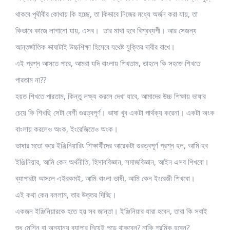
থাকবে পৃথীবীর কোথায় কি হচ্ছে, তা কিভাবে নিজের মধ্যে অর্জন করা যায়, তা
কিভাবে কাজে লাগানো যায়, এসব। তার মাথা হবে বিশ্বব্যপী। আর সেজন্য
আন্তর্জাতিক ভাষাটাই উচ্চশিক্ষা হিসেবে যথেষ্ট যুক্তির দাবীর রাখে।
এই প্রশ্ন আসতে পারে, আমরা যদি বাংলায় শিখতাম, তাহলে কি সহজে শিখতে
পারতাম না??
হয়ত শিখতে পারতাম, কিন্তু লক্ষ্য করলে দেখা যাবে, আমাদের উচ্চ শিক্ষায় ভাষার
চেয়ে কি শিখছি সেটা বেশী গুরত্বপূর্ণ। ভাষা খুব একটা পার্থক্য করেনা। একটা অংক
বাংলায় করলেও অংক, ইংরেজিতেও অংক।
ভাষার মতো করে ইঞ্জিনিয়ারিং শিক্ষার্থীদের আরেকটা গুরত্বপূর্ণ প্রশ্ন হল, আমি হব
ইঞ্জিনিয়ার, আমি কেন অর্থনীতি, হিসাববিজ্ঞান, সমাজবিজ্ঞান, আইন এসব শিখবো।
ব্যাপারটা আসলে এইরকমই, আমি বাংলা ভাষী, আমি কেন ইংরেজী শিখবো।
এই কথা কেন বললাম, তার উত্তর দিচ্ছি।
একজন ইঞ্জিনিয়ারকে হতে হয় সব জান্তা। ইঞ্জিনিয়ার যারা হবেন, তারা কি সবাই
শুধু মেশিন বা অন্যান্য ব্যাপার নিয়েই পড়ে থাকবেন? নাকি শ্রমিক হবেন?