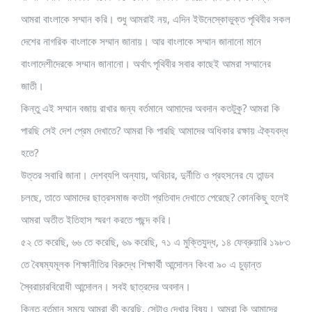
আমরা বাংলাকে সম্মান করি। শুধু আমরাই নয়, এদিন ইউনেস্কোভুক্ত পৃথিবীর সকল
দেশের নাগরিক বাংলাকে সম্মান জানায়। আর বাংলাকে সম্মান জানানো মানে
বাংলাদেশীদেরকে সম্মান জানানো। অর্থাৎ পৃথিবীর সবার কাছেই আমরা সম্মানের
জাতী।
কিন্তু এই সম্মান বজায় রাখার জন্য বর্তমানে আমাদের অবদান কতটুকু? আমরা কি
পারছি সেই দেশ প্রেম দেখাতে? আমরা কি পারছি আমাদের অধিকার রক্ষায় ঐক্যবদ্ধ
হতে?
উত্তর সবারি জানা। দেশব্যপি অন্যায়, অবিচার, দুর্নীতি ও প্রহসনের যে তান্ডব
চলছে, তাতে আমাদের ছাত্রসমাজ কতটা প্রতিবাদ দেখাতে পেরেছে? কোনকিছু হলেই
আমরা অতীত ইতিহাস স্মরণ করতে পছন্দ করি।
৫২ তে করেছি, ৬৬ তে করেছি, ৬৯ করেছি, ৭১ এ মুক্তিযুদ্ধ, ১৪ ফেব্রুয়ারি ১৯৮৩
তে বৈষম্যমূলক শিক্ষানীতির বিরুদ্ধে শিক্ষার্থী আন্দোলন কিংবা ৯০ এ চুড়ান্ত
স্বৈরাচারবিরোধী আন্দোলন। সবই ছাত্রদের অবদান।
কিন্তু বর্তমান সময়ে আমরা কী করেছি, সেটাও দেখার বিষয়। আমরা কি আমাদের