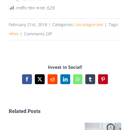
লেখাটির পাঠক সংখ্যা:
629
February 21st, 2018
|
Categories:
Uncategorized
|
Tags:
on
অভিমত
|
Comments Off
উচ্চশিক্ষা
ও
বাংলাঃ
Invest in Social!
আমাদের
করণীয়
Facebook
X
Reddit
LinkedIn
WhatsApp
Tumblr
Pinterest
Related Posts