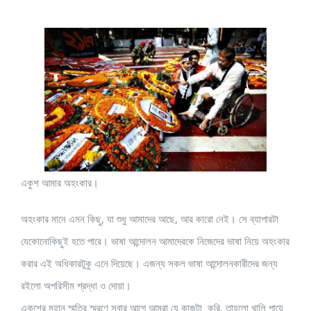
একুশ আমার অহংকার।
অহংকার মানে এমন কিছু, যা শুধু আমাদের আছে, আর কারো নেই। সে ব্যাপারটা
যেকোনোকিছুই হতে পারে। ভাষা আন্দোলন আমাদেরকে নিজেদের ভাষা নিয়ে অহংকার
করার এই অধিকারটুকু এনে দিয়েছে। এজন্য সকল ভাষা আন্দোলনকারীদের জন্য
রইলো অপরিসীম শ্রদ্ধা ও দোয়া।
একুশের মহান স্মৃতির স্মরণে সবার আগে আমরা যে কাজটা করি, তাহলো খালি পায়ে