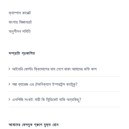
ক্যাম্পাস কানেক্ট
বাংলায় বিজ্ঞানচর্চা
অনুশীলন সমিতি
সম্প্রতি প্রকাশিত
আইভরি কোস্টঃ ক্রিতদাসের ঘাম লেগে থাকা আমাদের কফি কাপ
পদ্মা ব্যারেজ এর টেকনিক্যাল ইম্পরটেন্স কতটুকু?
এলপিজি সংকট: দায়ী কি সিন্ডিকেট নাকি অন্যকিছু?
আমাদের ফেসবুক গ্রুপে যুক্ত হোন