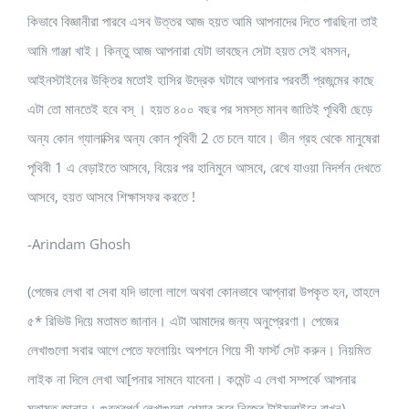
কিভাবে বিজ্ঞানীরা পারবে এসব উত্তর আজ হয়ত আমি আপনাদের দিতে পারছিনা তাই
আমি গাঞ্জা খাই। কিন্তু আজ আপনারা যেটা ভাবছেন সেটা হয়ত সেই থমসন,
আইনস্টাইনের উক্তির মতোই হাসির উদ্রেক ঘটাবে আপনার পরবর্তী প্রজন্মের কাছে
এটা তো মানতেই হবে বস্ । হয়ত ৪০০ বছর পর সমস্ত মানব জাতিই পৃথিবী ছেড়ে
অন্য কোন গ্যালাক্সির অন্য কোন পৃথিবী 2 তে চলে যাবে। ভীন গ্রহ থেকে মানুষেরা
পৃথিবী 1 এ বেড়াইতে আসবে, বিয়ের পর হানিমুনে আসবে, রেখে যাওয়া নিদর্শন দেখতে
আসবে, হয়ত আসবে শিক্ষাসফর করতে !
-Arindam Ghosh
(পেজের লেখা বা সেবা যদি ভালো লাগে অথবা কোনভাবে আপ্নারা উপকৃত হন, তাহলে
৫* রিভিউ দিয়ে মতামত জানান। এটা আমাদের জন্য অনুপ্রেরণা। পেজের
লেখাগুলো সবার আগে পেতে ফলোয়িং অপশনে গিয়ে সী ফার্স্ট সেট করুন। নিয়মিত
লাইক না দিলে লেখা আ[পনার সামনে যাবেনা। কমেন্ট এ লেখা সম্পর্কে আপনার
মতামত জানান। গুরত্বপূর্ণ লেখাগুলো শেয়ার করে নিজের টাইমলাইনে রাখুন)