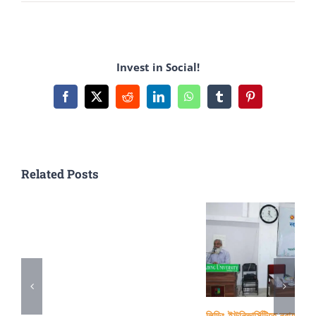
অসম্ভবকে
সম্ভব
করাই
Invest in Social!
বিজ্ঞানের
কাজ
Facebook
X
Reddit
LinkedIn
WhatsApp
Tumblr
Pinterest
Related Posts
লিডিং ইউনিভার্সিটিতে নবায়নযোগ্