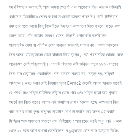
পদার্থবিজ্ঞানের কল্যাণেই আজ আমরা পেয়েছি এবং আগেকার দিনে আনেক নামিদামি
খ্যাতনামা বিজ্ঞানীরাও সেসব কখনো মাথাতেই আনতে পারেননি। আমি উইলিয়াম
থমসনের মতো আরো কিছু বিজ্ঞানীদের উদাহরণ আপনাদের দিতে পারবো, যাদের কথা
শুনলে আরো বেশি হতবাক হবেন। যেমন, বিজ্ঞানী রাদারফোর্ড বলেছিলেন :
পারমাণবিক বোমা বা এটমিক বোমা বানানো কখনওই সম্ভব নয়। অথচ আজকের
দিনে আমরা হাইড্রোজেন বোমা বানানো নিয়ে ব্যস্ত ; যেটা পারমানবিক বোমার থেকে
অনেকগুণ বেশি শক্তিশালী। এমনকি বিখ্যাত আইনস্টাইন দাদুও ১৯৩০ সালের
দিকে বলে বেড়াতেন পারমানবিক বোমা বানানো সম্ভব নয়, সম্ভব নয়, সত্যিই
অসম্ভব। অথচ উনার সেই বিখ্যাত সূত্র E=mc2 থেকেই আমরা জানতে পারেছি
যে পদার্থ ভেঙে শক্তি চারিদিকে ছড়িয়ে যেতে পারে এবং শক্তি জড়ো হয়ে পুনরায়
পদার্থে রুপ নিতে পারে। আমার এই স্ট্যাটাস লেখার উদ্দেশ্য হচ্ছে আপনাদের নিয়ে,
যারা আমার মতো ক্ষুদ্র মানুষের স্ট্যাটাস দেখে হাসাহাসি করে বলেন এই ব্যাটা
ফিজিক্সে পড়ে পাগলদের খাতাতে নাম লিখিয়েছে ; আপনাদের বলছি শুনুন ভাই। আজ
থেকে ১৫ বছর আগে কখনো ভেবেছিলেন যে এন্ড্রয়েড ফোন কলে অন্যকে ভিডিও