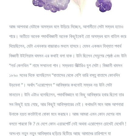
আজ আপনারা যেটাকে অসম্ভব বলে উড়িয়ে দিচ্ছেন, আগামীতে সেটা সম্ভব হতেও
পারে। অতীতে অনেক পদার্থবিজ্ঞানী অনেক কিছুইকেই তো অসম্ভব বলে বাতিল করে
দিয়েছিলেন, যেটা এখনকার বাচ্চারাও শুনলে হাসবে। যেমন একজন বিখ্যাত পদার্থ
বিজ্ঞানী উইলিয়াম থমসন এর কথাই বলা যাক। উনি ছিলেন সেযুগের শ্রেষ্ঠ এবং উনি
“লর্ড কেলভিন ” নামে সম্মাননা পান। সম্ভবত ভীক্টরিও যুগ সেটা। বিজ্ঞানী থমসন
১৮৯০ সনের দিকে বলেছিলেন “বাতাসের থেকে বেশি ভারি বস্তু বাতাসে কোনদিন
উড়বেনা “। অর্থাৎ “এরোপ্লেন ” আবিষ্কার কখনোই সম্ভব নয় উনি সেটা
মানতেন। উনি এটাও বলেছিলেন, পদার্থবিজ্ঞানে যা কিছু আবিষ্কার হবার ছিলো তার
সব কিছুই হয়ে গেছে, আর কিছুই আবিস্কারের নেই। কথাগুলি শুনে আজ আপনারা
উনাকে হয়ত কতটাইনা বোকা মনে করছেন। আজ আমরা এমন কোন দেশের নাম
বলতে পারবো কি ? যে দেশে কোন এয়ারপোর্ট নেই অথবা এরোপ্লেন চোখেই দেখেনি !
অসংখ্য নতুন নতুন আবিষ্কার ছড়িয়ে ছিটিয়ে আছে আমাদের চারিপাশে যা