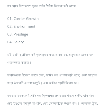
জব সেক্টর সিলেকশনে মূলত চারটা জিনিস বিবেচনা করি আমরা :
01. Carrier Growth
02. Environment
03. Prestiige
04. Salary
এই চারটা ফ্যাক্টরকে যদি ক্রমান্বয়ে সাজাতে বলা হয়, মানুষভেদে একেক জন
একেকভাবে সাজাবে।
ফ্যাক্টরগুলো বিবেচনা করতে গেলে, ফার্মার জব এনভায়ারমেন্ট হচ্ছে একটা মানুষের
জন্য উপযোগি এনভায়রনমেন্ট। এবং জবটাও প্রেস্টিজিয়াস জব।
ঝকঝকে তকতকে ইপোক্সি করা ক্লিনরুমে জব করতে পারলে মনটাও ভাল থাকে।
নেই ইঞ্জিনের বিদঘুটে আওয়াজ, নেই কেমিক্যালের উৎকট গন্ধ। গরমকালে ঠান্ডা,