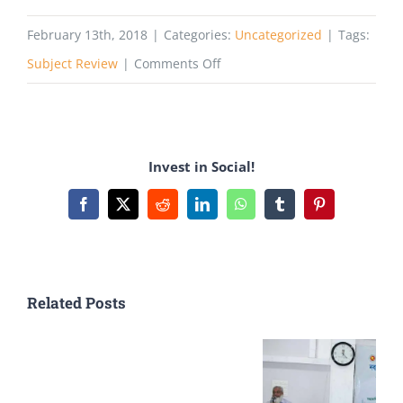
February 13th, 2018
|
Categories:
Uncategorized
|
Tags:
on
Subject Review
|
Comments Off
জব
সেক্টর
:
Invest in Social!
ফার্মাসিউটিক্যালস
এ
Facebook
X
Reddit
LinkedIn
WhatsApp
Tumblr
Pinterest
ইঞ্জিনিয়া
Related Posts