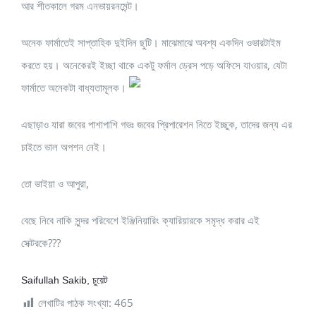
আর শীতকালে গরম এনভায়রনমেন্ট।
অনেক ফার্মাতেই সাপ্তাহিক দুইদিন ছুটি। মাঝেমাঝে অবশ্য একদিন ওভারটাইম
করতে হয়। অনেকেরই ইচ্ছা থাকে একটু ফর্মাল ড্রেস পড়ে অফিসে যাওয়ার, যেটা
ফার্মাতে অনেকটা বাধ্যতামূলক।
এছাড়াও যারা জবের পাশাপাশি গভঃ জবের প্রিপারেশন নিতে ইচ্ছুক, তাদের জন্য এর
চাইতে ভাল অপশন নেই।
তো ভাইয়া ও আপুরা,
বেছে নিবে নাকি সুন্দর পরিবেশে ইঞ্জিনিয়ারিং ক্যারিয়ারকে সমৃদ্ধ করার এই
সেক্টরকে???
Saifullah Sakib, চুয়েট
লেখাটির পাঠক সংখ্যা:
465