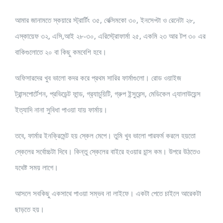
আমার জানামতে স্কয়ারে স্ট্রার্টিং ৩৫, বেক্সিমকো ৩০, ইনসেপ্টা ও রেনেটা ২৮,
এস্কায়েফ ৩২, এসি,আই ২৮-৩০, এরিস্ট্রোফার্মা ২৫, একমি ২৩ আর টপ ৩০ এর
বাকিগুলোতে ২০ বা কিছু কমবেশি হবে।
অফিসারদের খুব ভালো কদর করে প্রথম সারির ফার্মাগুলো। রোড ওয়াইজ
ট্রান্সপোর্টেশন, প্রভিডেন্ট ফান্ড, গ্র‍্যাচুয়িটি, গ্রুপ ইন্সুরেন্স, মেডিকেল এ্যালাউয়েন্স
ইত্যাদি নানা সুবিধা পাওয়া যায় ফার্মায়।
তবে, ফার্মার ইনক্রিমেন্ট হয় স্কেল মেপে। তুমি খুব ভালো পারফর্ম করলে হয়তো
স্কেলের সর্বোচ্চটা দিবে। কিন্তু স্কেলের বাইরে হওয়ার চান্স কম। উপরে উঠতেও
যথেষ্ট সময় লাগে।
আসলে সবকিছু একসাথে পাওয়া সম্ভব না লাইফে। একটা পেতে চাইলে আরেকটা
ছাড়তে হয়।