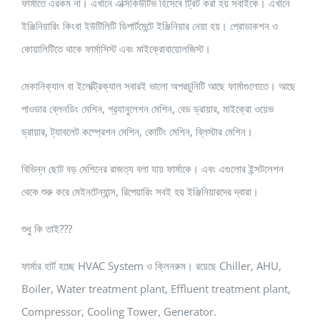
ফার্মাতে এরকম না। এখানে এক্সিকিউটিভ হিসেবে ট্রিট করা হয় সবাইকে। এখানে
ইঞ্জিনিয়ারিং কিংবা ইউটিলিটি ডিপার্টমেন্টে ইঞ্জিনিয়ার নেয়া হয়। প্রোডাকশন ও
কোয়ালিটিতে থাকে ফার্মাসিস্ট এবং মাইক্রোবায়োলজিস্ট।
মেকানিক্যাল বা ইলেক্ট্রিক্যাল সবারই ভালো অপরচুনিটি আছে ফার্মাগুলোতে। আছে
পাওডার ব্লেনডিং মেশিন, গ্র‍্যানুলেশন মেশিন, বেড ড্রায়ার, মাইক্রো ওয়েভ
ড্রায়ার, ট্যাবলেট কম্প্রেশন মেশিন, কোটিং মেশিন, ব্লিস্টার মেশিন।
বিভিন্ন ছোট বড় মেশিনের রাজত্য বলা যায় ফার্মাকে। এবং এগুলোর ইন্সটলেশন
থেকে শুরু করে মেইনটেন্যান্স, রিপেয়ারিং সবই হয় ইঞ্জিনিয়ারদের দ্বারা।
শুধু কি তাই???
ফার্মার হার্ট হচ্ছে HVAC System ও ক্লিনরুম। রয়েছে Chiller, AHU,
Boiler, Water treatment plant, Effluent treatment plant,
Compressor, Cooling Tower, Generator.