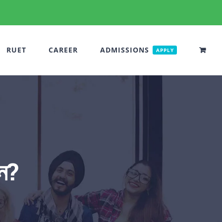
RUET
CAREER
ADMISSIONS
APPLY
েন?