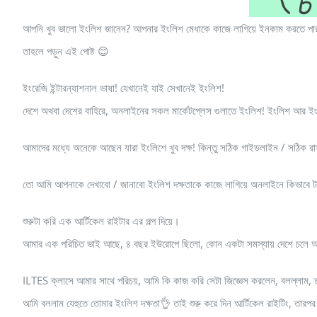
আপনি খুব ভালো ইংলিশ জানেন? আপনার ইংলিশ মেধাকে কাজে লাগিয়ে ইনকাম করতে পার
তাহলে পড়ুন এই পোষ্ট 😊
ইংরেজি ইন্টারন্যাশনাল ভাষা! যেখানেই যাই সেখানেই ইংলিশ!
দেশে অথবা দেশের বাহিরে, অনলাইনের সকল মার্কেটপ্লেস গুলাতে ইংলিশ! ইংলিশ আর 
আমাদের মধ্যে অনেকে আছেন যারা ইংলিশে খুব দক্ষ! কিন্তু সঠিক গাইডলাইন / সঠিক রাস
তো আমি আপনাকে দেখাবো / জানাবো ইংলিশ দক্ষতাকে কাজে লাগিয়ে অনলাইনে কিভাবে
শুরুটা করি এক আর্টিকেল রাইটার এর গল্প দিয়ে।
আমার এক পরিচিত ভাই আছে, ৪ বছর ইউরোপে ছিলো, কোন একটা সমস্যায় দেশে চলে আস
ILTES ক্লাসে আমার সাথে পরিচয়, আমি কি কাজ করি সেটা জিজ্ঞেস করলেন, বলল্লাম, 
আমি বললাম যেহুতে তোমার ইংলিশ দক্ষতা👌 তাই শুরু করে দিন আর্টিকেল রাইটিং, তারপর