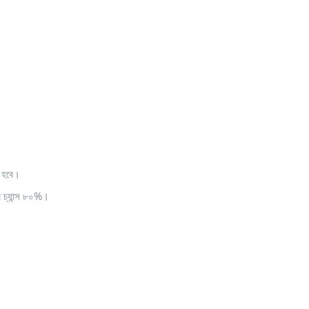
ে হবে।
 চ্যান্স ৮০%।