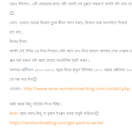
ওয়াও উইমেন:- এটি মেয়েরদের জন্য বেষ্ট! নামেই তো বুঝতে পারছেন! আপনি যদি মেয়ে
😊
যেমন: যেভাবে মেয়েরা কিভাবে সুন্দর জীবন পালন করবে, কিভাবে তারা অনলাইনে লিখবে!
ব্লা ব্লা..
কিলার টিপস:
আপনি যেই টপিক এর উপর লিখবেন সেটা আগে কেও লিখে থাকলে আপনার লেখা এপ্রুভ 
বক্সে সার্চ করুন! যদি আসে তাহলে অন্যটপিক ট্রাই করুন।
আপনার আর্টিকেল ১৫০০-৩০০০ শব্দের ভিতর রাখুন! মিনিমাম ১৫০০ আবার মেক্সিমাম ৩
তো শুরু করে দিন😊
এড্রেস:-
http://www.wow-womenonwriting.com/contact.php
আমি আরো কিছু সাইটের লিংক দিচ্ছি:-
#ধরন
প্রায় সমান,কিছু না বুঝলে ইনবক্স অথবা কমেন্ট করিয়েন😊
https://workonlineblog.com/get-paid-to-write/